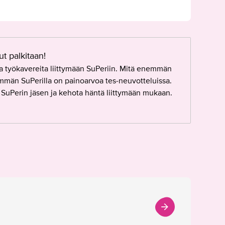
t palkitaan!
a työkavereita liittymään SuPeriin. Mitä enemmän
nemmän SuPerilla on painoarvoa tes-neuvotteluissa.
et SuPerin jäsen ja kehota häntä liittymään mukaan.