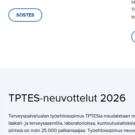
H
T
SOSTES
t
TPTES-neuvottelut 2026
Terveyspalvelualan työehtosopimus TPTESia noudatetaan muun 
lääkäri- ja terveysasemilla, laboratorioissa, kuntoutuslaitoks
piirissä on noin 25 000 palkansaajaa. Työehtosopimus neuvote