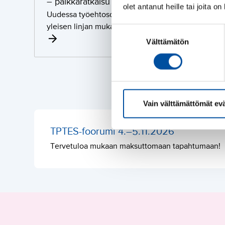
– palkkaratkaisu on yleisen linjan mukainen
olet antanut heille tai joita o
d
Uudessa työehtosopimuksessa palkankorotukset mä
o
yleisen linjan mukaan. Sopimuskausi on 1.5.2026–
Suostumuksen
t
Välttämätön
valinta
e
:
Y
k
s
Vain välttämättömät ev
i
t
TPTES-foorumi 4.–5.11.2026
y
i
Tervetuloa mukaan maksuttomaan tapahtumaan!
s
e
l
l
e
t