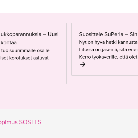
t
s
e
S
l
taulukkoparannuksia – Uusi
u
Suosittele SuPeria – Sinu
v
o
e
 kohtaa
Nyt on hyvä hetki kannusta
s
m
liitossa on jäseniä, sitä e
 tuo suurimmalle osalle
i
m
Kerro työkaverille, että ol
iset korotukset astuvat
t
i
t
n
e
–
l
t
e
ä
S
l
u
l
P
a
osopimus SOSTES
e
i
r
n
i
e