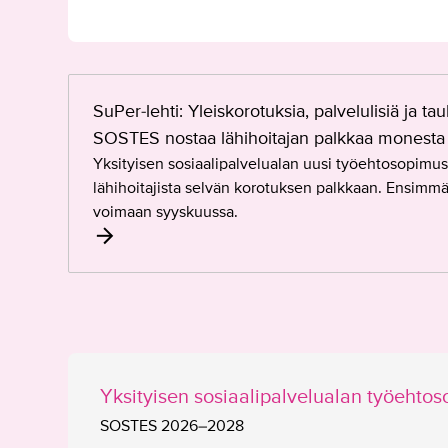
o
n
s
S
y
u
SuPer-lehti: Yleiskorotuksia, palvelulisiä ja 
n
P
t
SOSTES nostaa lähihoitajan palkkaa monesta
e
y
Yksityisen sosiaalipalvelualan uusi työehtosopimus
r
n
lähihoitajista selvän korotuksen palkkaan. Ensimmä
-
y
voimaan syyskuussa.
l
t
e
s
h
o
t
p
i
i
:
m
Y
u
Yksityisen sosiaalipalvelualan työeht
l
s
e
r
SOSTES 2026–2028
i
a