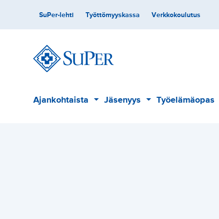
Hyppää
Toissijainen
SuPer-lehti
Työttömyyskassa
Verkkokoulutus
sisältöön
Päävalikko
Ajankohtaista
Jäsenyys
Työelämäopas
Alavalikko
Alavalikko