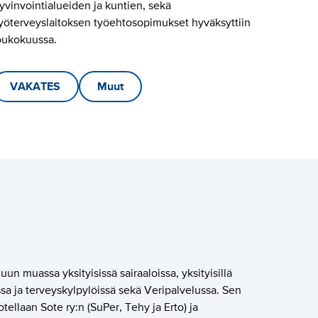
yvinvointialueiden ja kuntien, sekä
yöterveyslaitoksen työehtosopimukset hyväksyttiin
oukokuussa.
VAKATES
Muut
muassa yksityisissä sairaaloissa, yksityisillä
issa ja terveyskylpylöissä sekä Veripalvelussa. Sen
llaan Sote ry:n (SuPer, Tehy ja Erto) ja