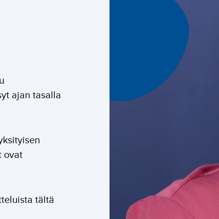
u
yt ajan tasalla
yksityisen
 ovat
eluista tältä