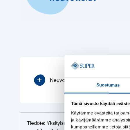
Neuvottelujen eteneminen
Suostumus
Tämä sivusto käyttää eväste
Käytämme evästeitä tarjoama
T
ja kävijämäärämme analysoim
i
Tiedote: Yksityiselle terveyspalvelualalle on 
kumppaneillemme tietoja siitä
e