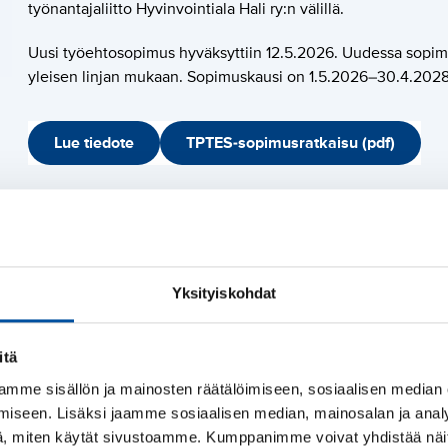
työnantajaliitto Hyvinvointiala Hali ry:n välillä.
Uusi työehtosopimus hyväksyttiin 12.5.2026. Uudessa sopim
yleisen linjan mukaan. Sopimuskausi on 1.5.2026–30.4.2028
Lue tiedote
TPTES-sopimusratkaisu (pdf)
Yksityiskohdat
itä
mme sisällön ja mainosten räätälöimiseen, sosiaalisen median
S
iseen. Lisäksi jaamme sosiaalisen median, mainosalan ja analy
syntynyt sopimusratkaisu
u
SuPer-lehti: Palkat nous
, miten käytät sivustoamme. Kumppanimme voivat yhdistää näitä t
P