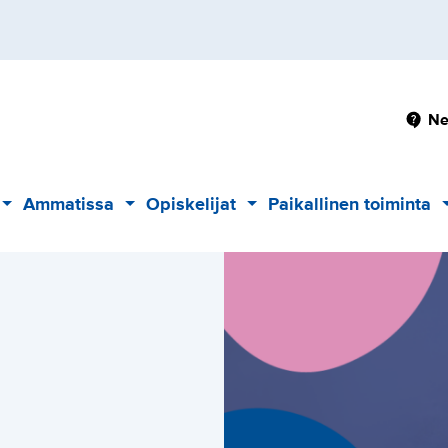
Pä
Ne
Ammatissa
Opiskelijat
Paikallinen toiminta
Alavalikko
Alavalikko
Alavalikko