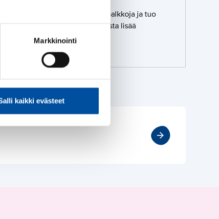
lan uusi työehtosopimus nostaa palkkoja ja tuo
dollisuudet saada tehtäväkohtaista lisää
Markkinointi
Salli kaikki evästeet