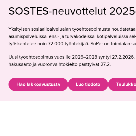
s
SOSTES-neuvottelut 202
e
v
a
Yksityisen sosiaalipalvelualan työehtosopimusta noudatetaa
t
asumispalveluissa, ensi- ja turvakodeissa, kotipalveluissa sekä 
,
työskentelee noin 72 000 työntekijää. SuPer on toimialan suu
y
l
Uusi työehtosopimus vuosille 2026–2028 syntyi 27.2.2026.
i
hakusaarto ja vuoronvaihtokielto päättyivät 27.2.
t
y
ö
Hae lakkoavustusta
Lue tiedote
Taulukko
t
n
ä
k
y
v
ä