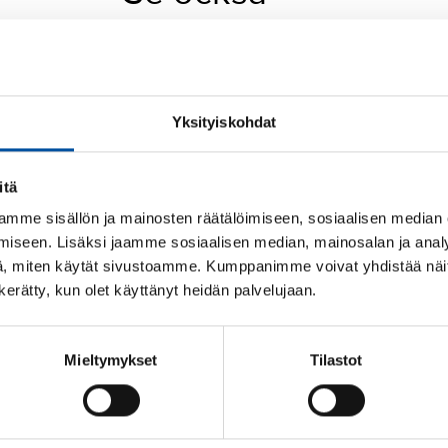
Utbildningar och evenemang
Yksityiskohdat
itä
Studentevenemang
mme sisällön ja mainosten räätälöimiseen, sosiaalisen median
iseen. Lisäksi jaamme sosiaalisen median, mainosalan ja analy
, miten käytät sivustoamme. Kumppanimme voivat yhdistää näitä t
n kerätty, kun olet käyttänyt heidän palvelujaan.
Mieltymykset
Tilastot