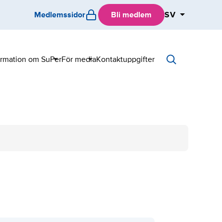
Medlemssidor
Bli medlem
SV
ormation om SuPer
För media
Kontaktuppgifter
Sub
Sub
menu
menu