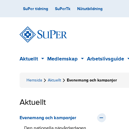
Skip
Secondary
SuPer tidning
SuPerTk
Nätutbildning
to
content
Main
Aktuellt
Medlemskap
Arbetslivsguide
Sub
Sub
menu
menu
Hemsida
Aktuellt
Evenemang och kampanjer
Aktuellt
Evenemang och kampanjer
Den nationella närvårdardagen