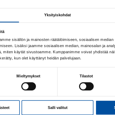
Det finns två typer av medlemskort: ett elektro
Yksityiskohdat
Med medlemskortet kan du styrka ditt medlemskap
företag som erbjuder medlemsförmåner.
itä
Du hittar det elektroniska medlemskortet i Om
mme sisällön ja mainosten räätälöimiseen, sosiaalisen median
medlemskort
, så det är alltid lätt tillgängligt.
iseen. Lisäksi jaamme sosiaalisen median, mainosalan ja analy
, miten käytät sivustoamme. Kumppanimme voivat yhdistää näitä t
Plastkortet behöver du endast om du vill anvä
n kerätty, kun olet käyttänyt heidän palvelujaan.
beställa det via Oma SuPer under avsnittet
Pro
uppdateras från och med början av 2026. Ditt m
tryckt på det, så du behöver inte beställa ett ny
Mieltymykset
Tilastot
Oma SuPer
Alla medlemsförm
ästeet
Salli valitut