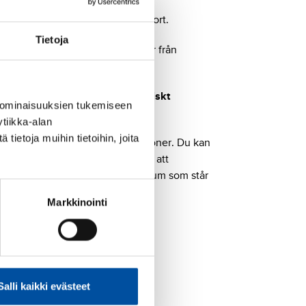
niskt medlemskort och ett plastkort.
Tietoja
 för att få tillgång till rabatter från
a SuPer under avsnittet
Elektroniskt
 ominaisuuksien tukemiseen
tiikka-alan
ietoja muihin tietoihin, joita
nda bränsleförmånen på St1-stationer. Du kan
dukter
. Medlemskorten kommer att
edlemskort är giltigt till det datum som står
tt kort.
Markkinointi
åner
Salli kaikki evästeet