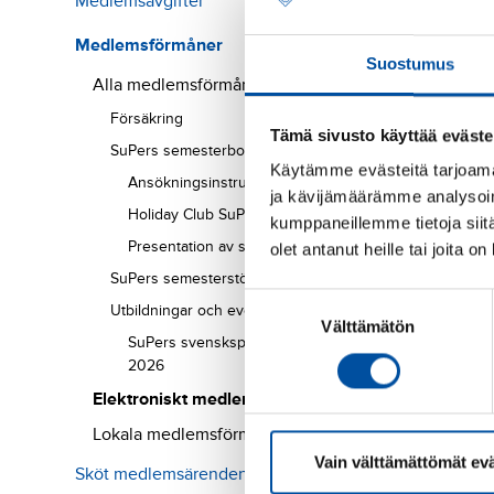
Medlemsavgifter
Medlemsförmåner
Suostumus
Alla medlemsförmåner
Försäkring
Tämä sivusto käyttää eväste
SuPers semesterbostäder
Käytämme evästeitä tarjoama
Ansökningsinstruktioner
ja kävijämäärämme analysoim
Holiday Club SuPer
kumppaneillemme tietoja siitä
Presentation av semesterbostäder
olet antanut heille tai joita o
SuPers semesterstöd
Suostumuksen
Utbildningar och evenemang
Välttämätön
valinta
SuPers svenskspråkiga studiedag
2026
Elektroniskt medlemskort
Lokala medlemsförmåner
Vain välttämättömät ev
Sköt medlemsärenden