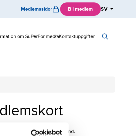
Medlemssidor
Bli medlem
SV
ormation om SuPer
För media
Kontaktuppgifter
Sub
Sub
menu
menu
edlemskort
 medlemsförmåner runt om i Finland.