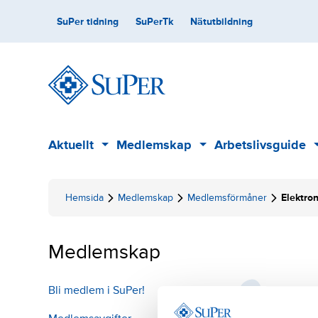
Skip
Secondary
SuPer tidning
SuPerTk
Nätutbildning
to
content
Main
Aktuellt
Medlemskap
Arbetslivsguide
Sub
Sub
menu
menu
Hemsida
Medlemskap
Medlemsförmåner
Elektro
Medlemskap
Bli medlem i SuPer!