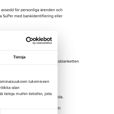
, avsedd för personliga ärenden och
 SuPer med bankidentifiering eller
bland annat:
Tietoja
uppgifter samt ladda ner fullmaktsblanketten
 ominaisuuksien tukemiseen
ghet.
tiikka-alan
giften.
ietoja muihin tietoihin, joita
n fackavdelning och förtroendevalda.
h anmäla dig till utbildningar och