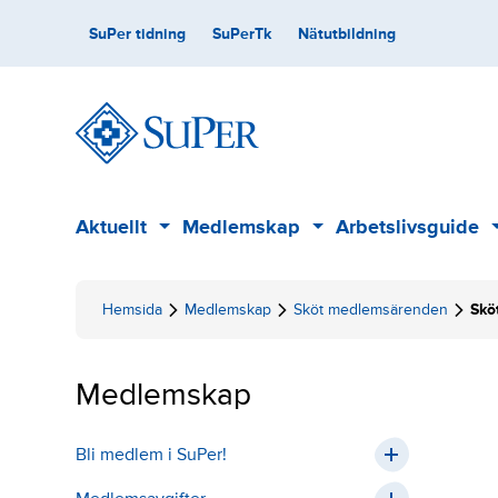
Skip
Secondary
SuPer tidning
SuPerTk
Nätutbildning
to
content
Main
Aktuellt
Medlemskap
Arbetslivsguide
Sub
Sub
menu
menu
Hemsida
Medlemskap
Sköt medlemsärenden
Skö
Medlemskap
Bli medlem i SuPer!