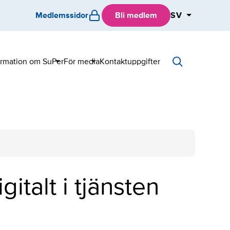
Medlemssidor
Bli medlem
SV
ormation om SuPer
För media
Kontaktuppgifter
Sub
Sub
menu
menu
italt i tjänsten