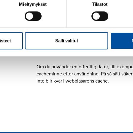
evenemang som SuPer erbjuder.
Mieltymykset
Tilastot
Tjänsten
Aktiva SuPer
är avsedd som stöd för
såsom förtroendemän och ordföranden. Aktiva m
bland annat innehåller listor, statistik och ny
ästeet
Salli valitut
Logga in på tjänsten Oma SuPer
Om du använder en offentlig dator, till exemp
cacheminne efter användning. På så sätt säkerst
inte blir kvar i webbläsarens cache.