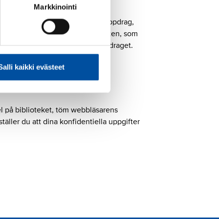
Markkinointi
 aktiva medlemmar i förtroendeuppdrag,
edlemmar får tillgång till tjänsten, som
heter som behövs för att sköta uppdraget.
Salli kaikki evästeet
el på biblioteket, töm webbläsarens
äller du att dina konfidentiella uppgifter