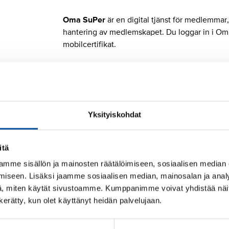
Oma SuPer
är en digital tjänst för medlemmar
hantering av medlemskapet. Du loggar in i Oma
mobilcertifikat.
I Oma SuPer kan du 
Uppdatera dina kontaktuppgifter.
Yksityiskohdat
Kontrollera och uppdatera dina anställnings
för medlemsavgiftsdragning.
itä
Betala och granska medlemsavgifter.
mme sisällön ja mainosten räätälöimiseen, sosiaalisen median
Ansöka om avgiftsbefrielse för obetald ledi
iseen. Lisäksi jaamme sosiaalisen median, mainosalan ja analy
Meddela ändringar som påverkar medlemsav
, miten käytät sivustoamme. Kumppanimme voivat yhdistää näitä t
Kontrollera kontaktuppgifterna för din ege
n kerätty, kun olet käyttänyt heidän palvelujaan.
I avsnittet
SuPer Evenemang
kan du granska oc