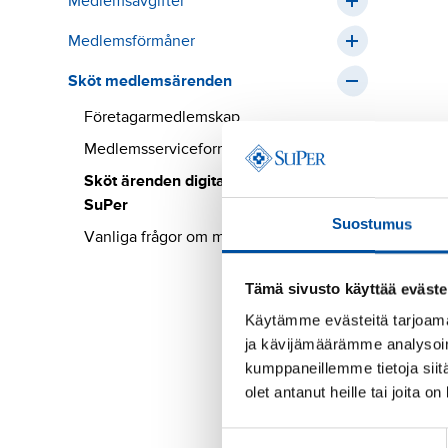
Medlemsavgifter
Medlemsförmåner
Sköt medlemsärenden
Företagarmedlemskap
Medlemsserviceformulär
Sköt ärenden digitalt i tjänsten Oma
SuPer
Suostumus
Vanliga frågor om medlemskap i SuPer
Tämä sivusto käyttää eväste
Käytämme evästeitä tarjoama
ja kävijämäärämme analysoim
kumppaneillemme tietoja siitä
olet antanut heille tai joita o
Suostumuksen