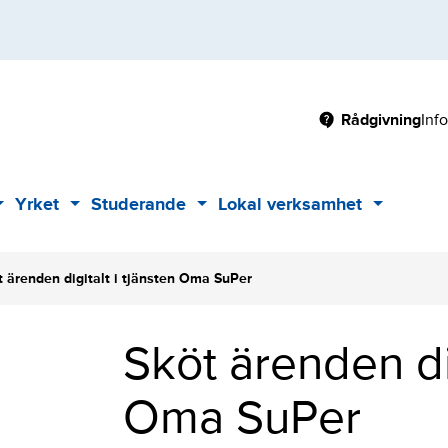
Main
Rådgivning
Inf
Yrket
Studerande
Lokal verksamhet
Sub
Sub
Sub
Sub
menu
menu
menu
menu
t ärenden digitalt i tjänsten Oma SuPer
Sköt ärenden dig
Oma SuPer