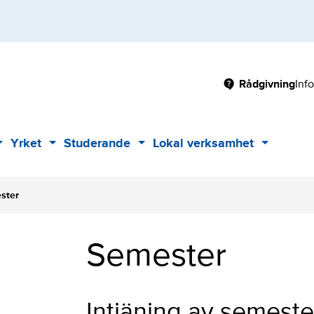
Main
Rådgivning
Inf
Yrket
Studerande
Lokal verksamhet
Sub
Sub
Sub
Sub
menu
menu
menu
menu
ster
Semester
Intjäning av semeste