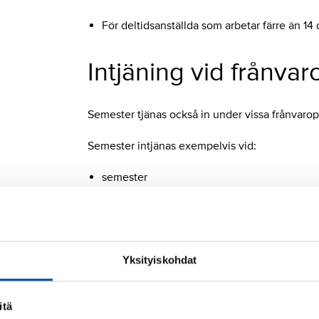
För deltidsanställda som arbetar färre än 1
Intjäning vid frånvar
Semester tjänas också in under vissa frånvarop
Semester intjänas exempelvis vid:
semester
semesterdagar mot semesterpremie
sjukledighet
graviditets- och föräldraledighet
tillfällig vårdledighet
Yksityiskohdat
permittering
studieledighet.
itä