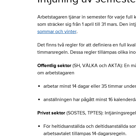
Arbetstagaren tjänar in semester för varje full 
som sträcker sig från 1 april till 31 mars. Den i
sommar och vinter
.
Det finns två regler för att definiera en full k
timmarsregeln. Dessa regler tillämpas olika ino
Offentlig sektor
(SH, VÄLKA och AKTA): En mån
om arbetstagaren
arbetar minst 14 dagar eller 35 timmar und
anställningen har pågått minst 16 kalende
Privat sektor
(SOSTES, TPTES): Intjäningsregeln
För heltidsanställda och deltidsanställda s
arbetsavtalet tillämpas 14-dagarsregeln.