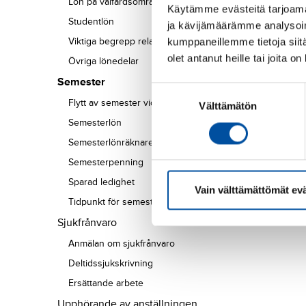
Lön på välfärdsområdet
Käytämme evästeitä tarjoama
Studentlön
ja kävijämäärämme analysoim
Viktiga begrepp relaterade till löner
kumppaneillemme tietoja siitä
olet antanut heille tai joita o
Övriga lönedelar
Semester
Suostumuksen
Flytt av semester vid sjukdom
Välttämätön
valinta
Semesterlön
Semesterlönräknare
Semesterpenning
Sparad ledighet
Vain välttämättömät ev
Tidpunkt för semester och semesteruttag
Sjukfrånvaro
Anmälan om sjukfrånvaro
Deltidssjukskrivning
Ersättande arbete
Upphörande av anställningen