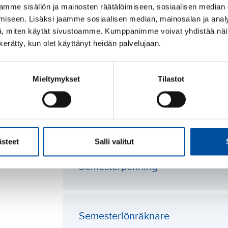
mme sisällön ja mainosten räätälöimiseen, sosiaalisen median
Tiden för vilken semester intjänas under dessa
iseen. Lisäksi jaamme sosiaalisen median, mainosalan ja analy
tillämpligt
kollektivavtal
och om arbetstagaren o
, miten käytät sivustoamme. Kumppanimme voivat yhdistää näitä t
timmarsregeln.
n kerätty, kun olet käyttänyt heidän palvelujaan.
Läs även
Mieltymykset
Tilastot
Semesterlön
ästeet
Salli valitut
Semesterpenning
Semesterlönräknare