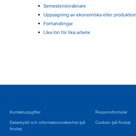
Semesterlönräknare
Uppsägning av ekonomiska eller produktion
Förhandlingar
Lika lön för lika arbete
Kontaktuppgifter
Responsformular
Dataskydd och informationssäkerhet (på
Cookies (på finska)
finska)