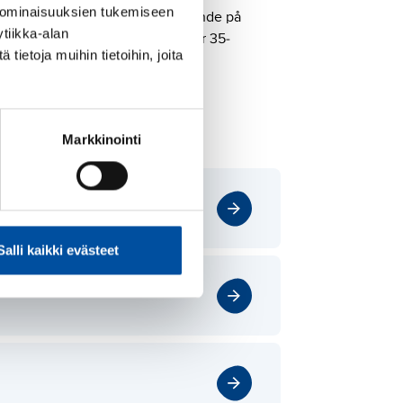
 ominaisuuksien tukemiseen
 frånvaroperioder varierar beroende på
tiikka-alan
mfattas av 14-dagarsregeln eller 35-
ietoja muihin tietoihin, joita
Markkinointi
Salli kaikki evästeet