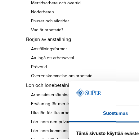
Mertidsarbete och övertid
Nödarbeten
Pauser och vilotider
Vad är arbetstid?
Början av anställning
Anställningsformer
Att ingå ett arbetsavtal
Prövotid
Överenskommelse om arbetstid
Lön och lönebetalning
Arbetstidsersättningar
Ersättning för mertidsarbete och övertid
Lika lön för lika arbete
Suostumus
Lön inom den privata sektorn
Lön inom kommunsektorn
Tämä sivusto käyttää eväste