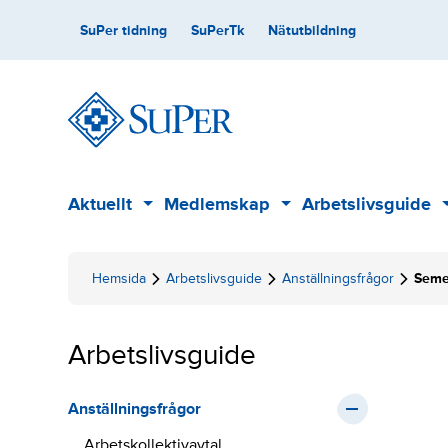
Skip
Secondary
SuPer tidning
SuPerTk
Nätutbildning
to
content
Main
Aktuellt
Medlemskap
Arbetslivsguide
Sub
Sub
menu
menu
Hemsida
Arbetslivsguide
Anställningsfrågor
Seme
Arbetslivsguide
Anställningsfrågor
Arbetskollektivavtal