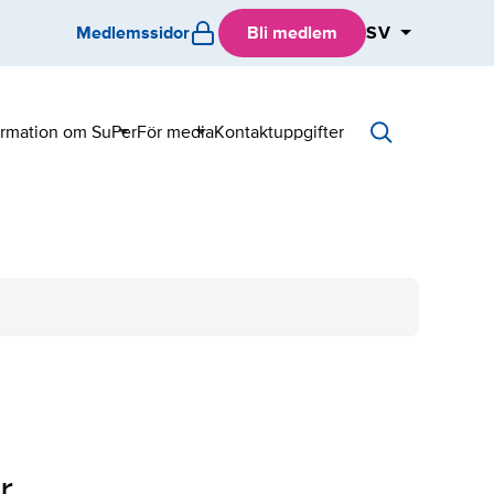
Medlemssidor
Bli medlem
SV
ormation om SuPer
För media
Kontaktuppgifter
Sub
Sub
menu
menu
r