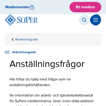
Skip
Medlemssidor
Bli medlem
to
content
Arbetslivsguide
Hemsida
Anställningsfrågor
Arbetslivsguide
Anställningsfrågor
Här hittar du hjälp med frågor som rör
anställningsförhållanden.
Se information om arbets- och tjänstekollektivavtal
för SuPers medlemmarna, löner inom olika sektorer