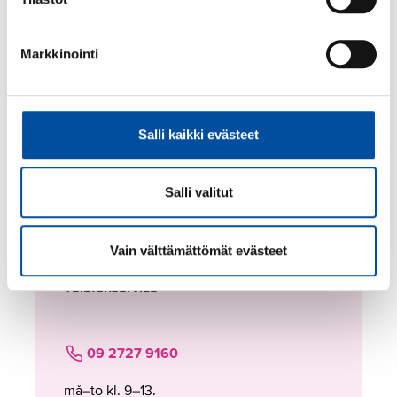
Markkinointi
Hittade du inget svar?
Kontakta oss, vi finns här
för dig!
Salli kaikki evästeet
Anställningsfrågor
Salli valitut
Frågor som rör bland annat
anställningsförhållande, lön eller arbetstid.
Vain välttämättömät evästeet
Telefonservice
09 2727 9160
må–to kl. 9–13.