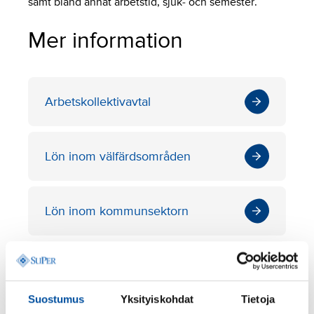
samt bland annat arbetstid, sjuk- och semester.
Mer information
Arbetskollektivavtal
Lön inom välfärdsområden
Lön inom kommunsektorn
Lön inom den privata
sektorn
Suostumus
Yksityiskohdat
Tietoja