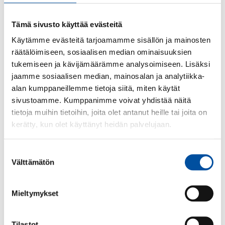
Början av anställning
Tämä sivusto käyttää evästeitä
Käytämme evästeitä tarjoamamme sisällön ja mainosten
räätälöimiseen, sosiaalisen median ominaisuuksien
Anställningens
tukemiseen ja kävijämäärämme analysoimiseen. Lisäksi
upphörande
jaamme sosiaalisen median, mainosalan ja analytiikka-
alan kumppaneillemme tietoja siitä, miten käytät
sivustoamme. Kumppanimme voivat yhdistää näitä
Arbetstid
tietoja muihin tietoihin, joita olet antanut heille tai joita on
kerätty, kun olet käyttänyt heidän palvelujaan.
Sjukfrånvaro
Suostumuksen
Välttämätön
valinta
Semester
Mieltymykset
Tilastot