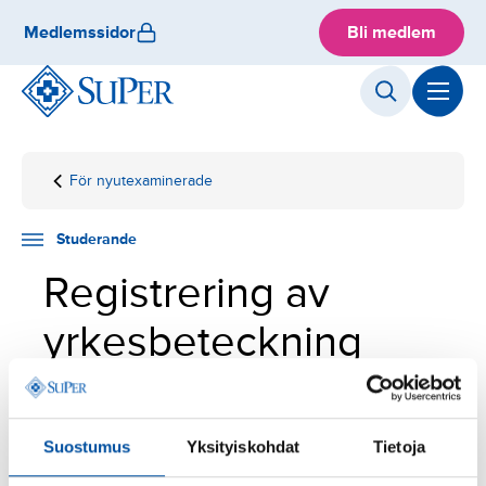
Skip
Medlemssidor
Bli medlem
to
content
För nyutexaminerade
Hemsida
Studerande
Registrering av
yrkesbeteckning
Studerande
Registrering av
yrkesbeteckning
Närvårdare: registrera dig både i Terhikki och
Suosikki.
Suostumus
Yksityiskohdat
Tietoja