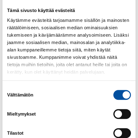
Närvårdare är en yrkesgrupp med skyddad
yrkesbeteckning inom hälso- och socialvård.
Tämä sivusto käyttää evästeitä
Yrkesbeteckningen skyddas genom registrering hos
Käytämme evästeitä tarjoamamme sisällön ja mainosten
Tillstånds- och tillsynsverket i både hälso- och
räätälöimiseen, sosiaalisen median ominaisuuksien
sjukvårdsregistret Terhikki och socialvårdsregistret
tukemiseen ja kävijämäärämme analysoimiseen. Lisäksi
Suosikki.
jaamme sosiaalisen median, mainosalan ja analytiikka-
alan kumppaneillemme tietoja siitä, miten käytät
SuPer rekommenderar att nyutexaminerade
sivustoamme. Kumppanimme voivat yhdistää näitä
närvårdare registrerar sig omedelbart i båda
tietoja muihin tietoihin, joita olet antanut heille tai joita on
registren. Även närvårdare som arbetar inom
kerätty, kun olet käyttänyt heidän palvelujaan.
småbarnspedagogik bör registrera sig.
Registreringen görs enkelt via Tillstånds- och
Suostumuksen
tillsynsverkets e-tjänst. Läs mer på finska:
Hae
Välttämätön
valinta
sosiaali- ja terveysalan ammattioikeutta – Lupa- ja
valvontavirasto
Mieltymykset
Inga pappersdokument behövs, utan ansökan om
yrkesbeteckning hanteras elektroniskt från början till
Tilastot
slut i tjänsten. Sökanden får en bekräftelse till sin e-