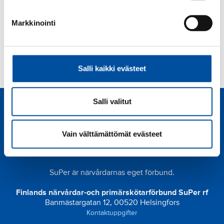
post med information om ansökningsdatum,
diarienummer och en länk för att följa
Markkinointi
ansökningsprocessen.
Salli kaikki evästeet
Salli valitut
Vain välttämättömät evästeet
SuPer är närvårdarnas eget förbund.
Finlands närvårdar-och primärskötarförbund SuPer rf
Banmästargatan 12, 00520 Helsingfors
Kontaktuppgifter