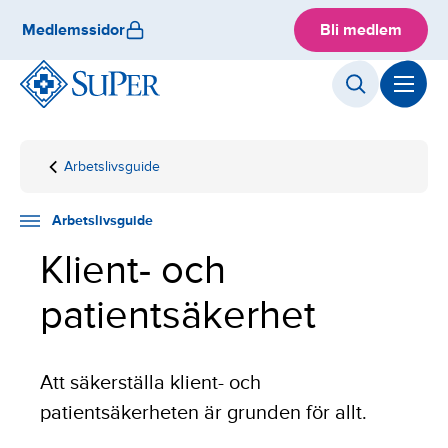
Skip
Medlemssidor
Bli medlem
to
content
Arbetslivsguide
Hemsida
Klient- och
patientsäkerhet
Arbetslivsguide
Klient- och
patientsäkerhet
Att säkerställa klient- och
patientsäkerheten är grunden för allt.