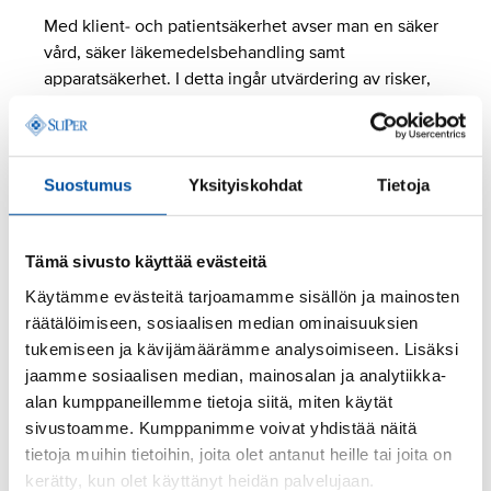
Med klient- och patientsäkerhet avser man en säker
vård, säker läkemedelsbehandling samt
apparatsäkerhet. I detta ingår utvärdering av risker,
förebyggande och korrigerande åtgärder samt ett
kontinuerligt utvecklande av verksamheten. Inom
hälso- och sjukvården innebär det här på enhets-
och organisationsnivå de principer och åtgärder med
Suostumus
Yksityiskohdat
Tietoja
vilka man strävar efter att försäkra sig om säkerheten
samt att skydda patienten från skada.
Tämä sivusto käyttää evästeitä
Från patientens och klientens synvinkel innebär
Käytämme evästeitä tarjoamamme sisällön ja mainosten
säkerhet att hen får den vård hen behöver, får den
räätälöimiseen, sosiaalisen median ominaisuuksien
vid rätt tidpunkt och så att vården åsamkar patienten
tukemiseen ja kävijämäärämme analysoimiseen. Lisäksi
minsta möjliga skada.
jaamme sosiaalisen median, mainosalan ja analytiikka-
alan kumppaneillemme tietoja siitä, miten käytät
Säkerheten betyder också att informationsutbytet
sivustoamme. Kumppanimme voivat yhdistää näitä
ska fungera bra.
tietoja muihin tietoihin, joita olet antanut heille tai joita on
kerätty, kun olet käyttänyt heidän palvelujaan.
På det här sättet kan man undvika mera än hälften av