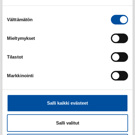
alla misstag.
Suostumuksen
Välttämätön
valinta
Egenkontroll
Mieltymykset
Antal arbetstagare på
Tilastot
arbetsplatsen
Markkinointi
Säker
läkemedelsbehandling
Salli kaikki evästeet
Kompletterande utbildning
Salli valitut