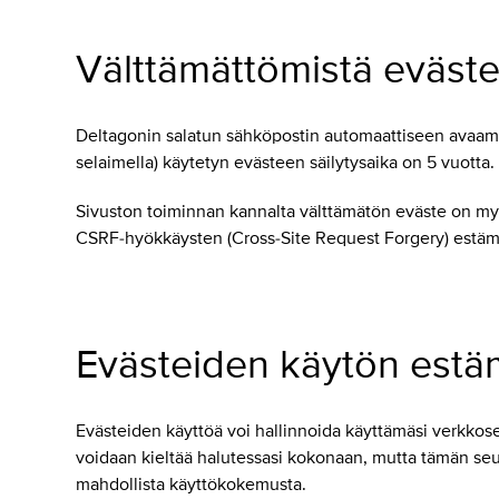
Välttämättömistä eväste
Deltagonin salatun sähköpostin automaattiseen avaamis
selaimella) käytetyn evästeen säilytysaika on 5 vuotta.
Sivuston toiminnan kannalta välttämätön eväste on myös
CSRF-hyökkäysten (Cross-Site Request Forgery) estäm
Evästeiden käytön estä
Evästeiden käyttöä voi hallinnoida käyttämäsi verkkose
voidaan kieltää halutessasi kokonaan, mutta tämän seu
mahdollista käyttökokemusta.