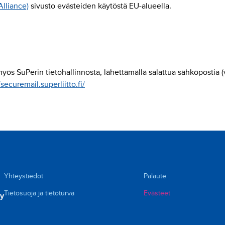
Alliance)
sivusto evästeiden käytöstä EU-alueella.
 SuPerin tietohallinnosta, lähettämällä salattua sähköpostia (val
/securemail.superliitto.fi/
Yhteystiedot
Palaute
Tietosuoja ja tietoturva
Evästeet
ry