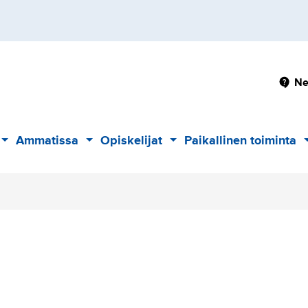
Pä
Ne
Ammatissa
Opiskelijat
Paikallinen toiminta
Alavalikko
Alavalikko
Alavalikko