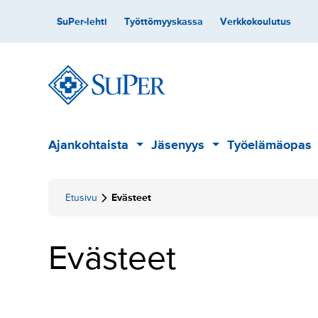
Hyppää
Toissijainen
SuPer-lehti
Työttömyyskassa
Verkkokoulutus
sisältöön
Päävalikko
Ajankohtaista
Jäsenyys
Työelämäopas
Alavalikko
Alavalikko
Etusivu
Evästeet
Evästeet