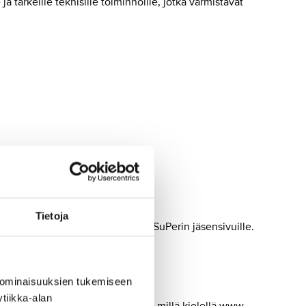
 tärkeille teknisille toiminnoille, jotka varmistavat
Tietoja
suojattuihin palveluihin, kuten SuPerin jäsensivuille.
 ominaisuuksien tukemiseen
tiikka-alan