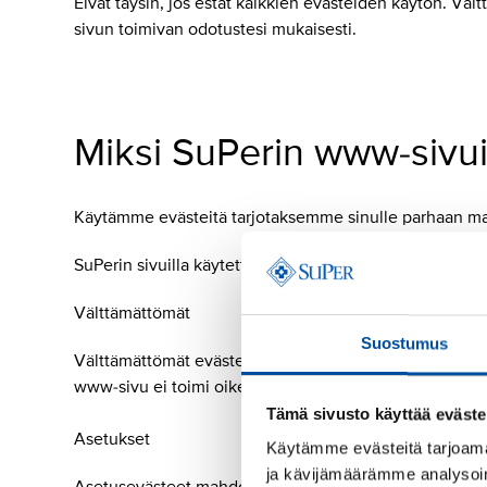
Eivät täysin, jos estät kaikkien evästeiden käytön. Vält
sivun toimivan odotustesi mukaisesti.
Miksi SuPerin www-sivui
Käytämme evästeitä tarjotaksemme sinulle parhaan m
SuPerin sivuilla käytettävät evästeet voidaan jakaa nel
Välttämättömät
Suostumus
Välttämättömät evästeet mahdollistavat www-sivujen per
www-sivu ei toimi oikein ilman näitä evästeitä.
Tämä sivusto käyttää eväste
Asetukset
Käytämme evästeitä tarjoama
ja kävijämäärämme analysoim