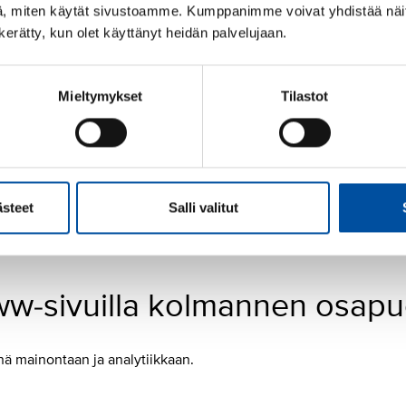
tavat sellaiset tiedot, joiden muutokset vaikuttavat siihen mite
, miten käytät sivustoamme. Kumppanimme voivat yhdistää näitä t
n kerätty, kun olet käyttänyt heidän palvelujaan.
Mieltymykset
Tilastot
t SuPerille sivujen kävijöiden seurannan, jonka kautta analysoimm
www-sivuillamme.
merkityksellisten mainosten kohdistuminen SuPerin www-sivuilla j
ästeet
Salli valitut
w-sivuilla kolmannen osapuo
nä mainontaan ja analytiikkaan.