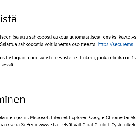
istä
een (salattu sähköposti aukeaa automaattisesti ensiksi käytetys
 Salattua sähköpostia voit lähettää osoitteesta:
https://securemail.
 Instagram.com-sivuston eväste (csrftoken), jonka elinikä on 1 v
isessä.
minen
laimen (esim. Microsoft Internet Explorer, Google Chrome tai Mozi
rauksena SuPerin www-sivut eivät välttämättä toimi täysin oike