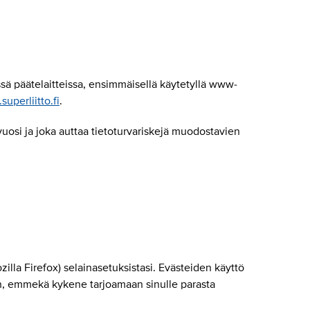
sä päätelaitteissa, ensimmäisellä käytetyllä www-
superliitto.fi
.
uosi ja joka auttaa tietoturvariskejä muodostavien
lla Firefox) selainasetuksistasi. Evästeiden käyttö
in, emmekä kykene tarjoamaan sinulle parasta