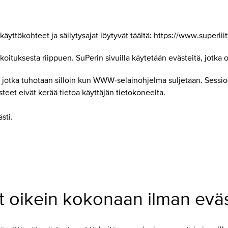
ttökohteet ja säilytysajat löytyvät täältä: https://www.superliitto
koituksesta riippuen. SuPerin sivuilla käytetään evästeitä, jotka o
, jotka tuhotaan silloin kun WWW-selainohjelma suljetaan. Sessioe
teet eivät kerää tietoa käyttäjän tietokoneelta.
sti.
t oikein kokonaan ilman eväs