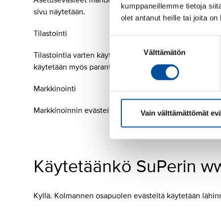
Asetusevästeet mahdollistavat sen, että www-sivut muis
kumppaneillemme tietoja siitä
sivu näytetään.
olet antanut heille tai joita o
Tilastointi
Suostumuksen
Välttämätön
valinta
Tilastointia varten käytettävät evästeet mahdollistava
käytetään myös parantaaksemme käyttökokemustasi 
Markkinointi
Markkinoinnin evästeillä mahdollistetaan käyttäjälle 
Vain välttämättömät ev
Käytetäänkö SuPerin ww
Kyllä. Kolmannen osapuolen evästeitä käytetään lähin