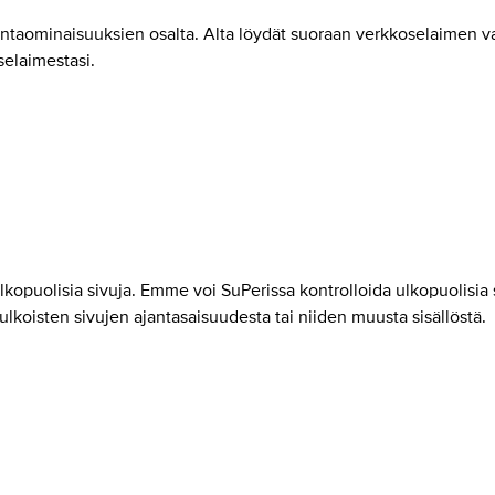
intaominaisuuksien osalta. Alta löydät suoraan verkkoselaimen val
selaimestasi.
kopuolisia sivuja. Emme voi SuPerissa kontrolloida ulkopuolisia si
ulkoisten sivujen ajantasaisuudesta tai niiden muusta sisällöstä.