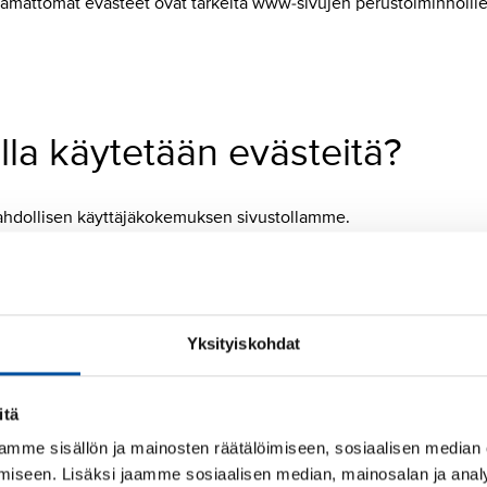
tämättömät evästeet ovat tärkeitä www-sivujen perustoiminnoille ja
lla käytetään evästeitä?
ahdollisen käyttäjäkokemuksen sivustollamme.
jään kategoriaan:
Yksityiskohdat
ustoiminnot kuten sivulla navigoinnin ja pääsyn kirjautumisella 
itä
mme sisällön ja mainosten räätälöimiseen, sosiaalisen median
iseen. Lisäksi jaamme sosiaalisen median, mainosalan ja analy