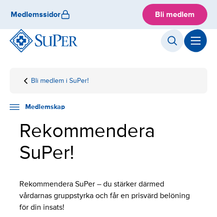
Skip
Medlemssidor
Bli medlem
to
content
Bli medlem i SuPer!
Hemsida
Medlemskap
Rekommendera
SuPer!
Medlemskap
Rekommendera
SuPer!
Rekommendera SuPer – du stärker därmed
vårdarnas gruppstyrka och får en prisvärd belöning
för din insats!