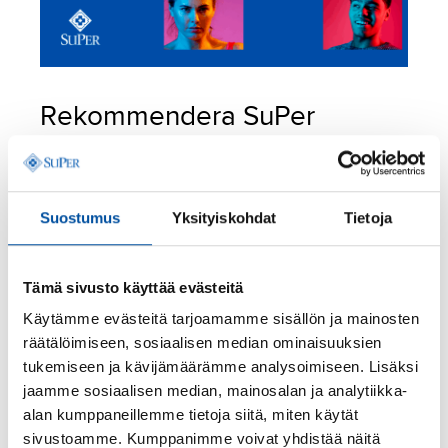
Rekommendera SuPer
ansikte mot ansikte
Rekommendera SuPer.
Det är enkelt, roligt och
Suostumus
Yksityiskohdat
Tietoja
du kan det bäst. Berätta för dina kollegor och
studerande om fördelarna med SuPer och hjälp
dem att välja det bästa fackförbundet för att
Tämä sivusto käyttää evästeitä
stödja deras arbetsliv.
Käytämme evästeitä tarjoamamme sisällön ja mainosten
Hjälp en vän att gå med
. Det enklaste sättet att
räätälöimiseen, sosiaalisen median ominaisuuksien
ansluta sig är på nätet
, men du kan också beställa
tukemiseen ja kävijämäärämme analysoimiseen. Lisäksi
en anslutningsblankett i pappersform.
jaamme sosiaalisen median, mainosalan ja analytiikka-
Markera dig själv som rekryterare.
Ange ditt
alan kumppaneillemme tietoja siitä, miten käytät
namn, medlemsnummer och e-postadress i fältet
sivustoamme. Kumppanimme voivat yhdistää näitä