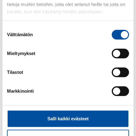
på anslutningsblanketten. Be den som ansluter
tietoja muihin tietoihin, joita olet antanut heille tai joita on
sig att utan dröjsmål skicka pappersblanketten till
kerätty, kun olet käyttänyt heidän palvelujaan.
SuPers medlemsenhet. Adressen finns på
anslutningsblanketten och försändelsen kräver
Suostumuksen
inget porto. Den elektroniska blanketten
Välttämätön
valinta
vidarebefordras automatiskt.
Håll ett öga på din e-post.
Presentkortet skickas
via e-post, så
se till att dina medlemsuppgifter i
Mieltymykset
Oma SuPer är korrekta!
Håll också ett öga på din
skräppost, presentkortet kan felaktigt ha hamnat
Tilastot
där. Observera att det under rusningstider kan
dröja mer än en månad att få ditt presentkort.
Lös in ditt presentkort.
Byt ut presentkortet mot
Markkinointi
ett eller flera valfria varumärkes presentkort eller
presentprodukter. Närmare instruktioner finns på
GoGifts webbplats
.
Salli kaikki evästeet