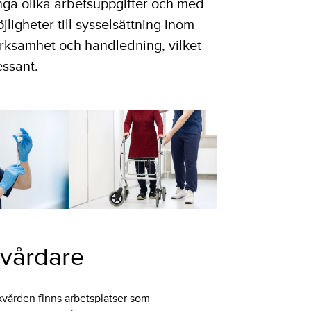
a olika arbetsuppgifter och med
jligheter till sysselsättning inom
erksamhet och handledning, vilket
essant.
rvårdare
vården finns arbetsplatser som