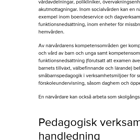
vårdavdelningar, polikliniker, övervakningsenh
akutmottagningar. Inom socialvården kan en närv
exempel inom boendeservice och dagverksamh
funktionsnedsättning, inom enheter för missb
hemvården.
Av närvårdarens kompetensområden ger komp
och vård av barn och unga samt kompetensom
funktionsnedsättning (förutsatt att examen äv
barnets tillväxt, välbefinnande och lärande) b
småbarnspedagogik i verksamhetsmiljöer för
förskoleundervisning, såsom daghem och öpp
En närvårdare kan också arbeta som skolgångsha
Pedagogisk verksam
handledning