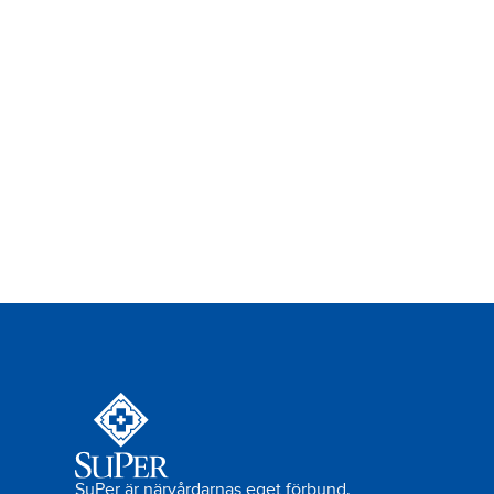
SuPer är närvårdarnas eget förbund.