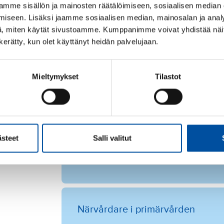
mme sisällön ja mainosten räätälöimiseen, sosiaalisen median
Avdelningssekreterare
iseen. Lisäksi jaamme sosiaalisen median, mainosalan ja analy
, miten käytät sivustoamme. Kumppanimme voivat yhdistää näitä t
n kerätty, kun olet käyttänyt heidän palvelujaan.
Instrumentvårdare
Mieltymykset
Tilastot
Läkemedelstekniker
ästeet
Salli valitut
Medikalvaktmästare
Närvårdare i primärvården