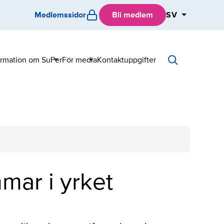
Medlemssidor
Bli medlem
SV
ormation om SuPer
För media
Kontaktuppgifter
Sub
Sub
menu
menu
ar i yrket