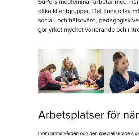
SuPers medlemmar arbetar med mång
olika klientgrupper. Det finns olika mö
social- och hälsovård, pedagogisk v
gör yrket mycket varierande och intr
Arbetsplatser för nä
Inom primärvården och den specialiserade sjuk