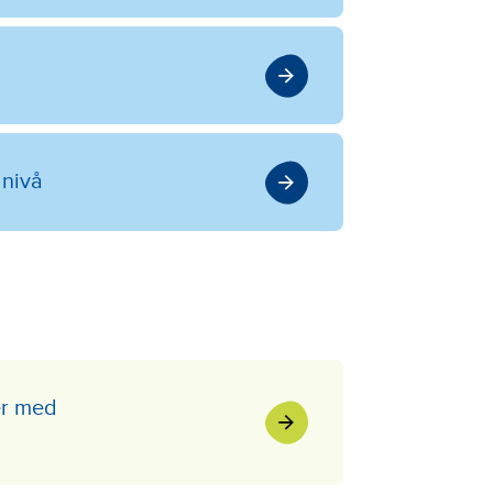
dnivå
er med