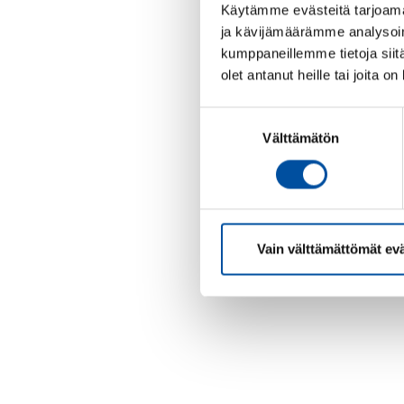
Käytämme evästeitä tarjoama
ja kävijämäärämme analysoim
kumppaneillemme tietoja siitä
olet antanut heille tai joita o
Suostumuksen
Välttämätön
valinta
Vain välttämättömät ev