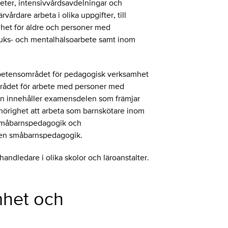
eter, intensivvårdsavdelningar och
årdare arbeta i olika uppgifter, till
et för äldre och personer med
ruks- och mentalhälsoarbete samt inom
etensområdet för pedagogisk verksamhet
rådet för arbete med personer med
en innehåller examensdelen som främjar
ehörighet att arbeta som barnskötare inom
 småbarnspedagogik och
en småbarnspedagogik.
ndledare i olika skolor och läroanstalter.
het och