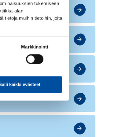
 ominaisuuksien tukemiseen
tiikka-alan
ietoja muihin tietoihin, joita
Markkinointi
Salli kaikki evästeet