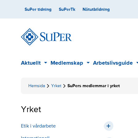
Skip
Secondary
SuPer tidning
SuPerTk
Nätutbildning
to
content
Main
Aktuellt
Medlemskap
Arbetslivsguide
Sub
Sub
menu
menu
Hemsida
Yrket
SuPers medlemmar i yrket
Yrket
Etik i vårdarbete