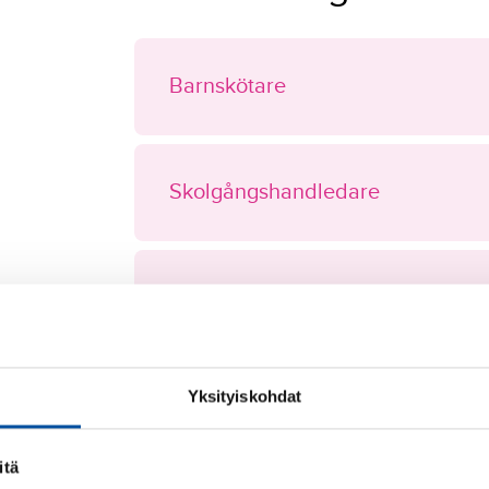
Barnskötare
Skolgångshandledare
Yrkespersoner inom handlednin
Yksityiskohdat
Hälsovården
itä