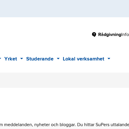
Main
Rådgivning
Inf
Yrket
Studerande
Lokal verksamhet
Sub
Sub
Sub
Sub
menu
menu
menu
menu
som meddelanden, nyheter och bloggar. Du hittar SuPers uttaland