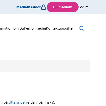
Medlemssidor
Bli medlem
SV
ormation om SuPer
För media
Kontaktuppgifter
Sub
Sub
menu
menu
en på
Uttalanden
-sidan (på finska).