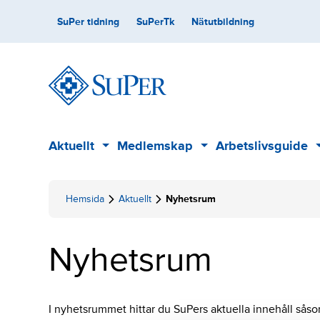
Skip
Secondary
SuPer tidning
SuPerTk
Nätutbildning
to
content
Main
Aktuellt
Medlemskap
Arbetslivsguide
Sub
Sub
menu
menu
Hemsida
Aktuellt
Nyhetsrum
Nyhetsrum
I nyhetsrummet hittar du SuPers aktuella innehåll så