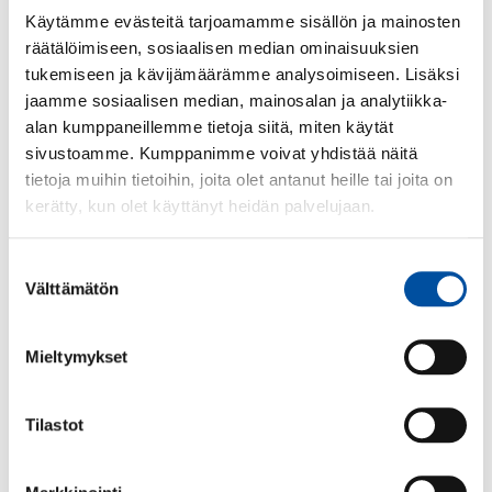
Käytämme evästeitä tarjoamamme sisällön ja mainosten
Hjärtligt välkommen med!
räätälöimiseen, sosiaalisen median ominaisuuksien
tukemiseen ja kävijämäärämme analysoimiseen. Lisäksi
jaamme sosiaalisen median, mainosalan ja analytiikka-
alan kumppaneillemme tietoja siitä, miten käytät
Med i evenemanget
sivustoamme. Kumppanimme voivat yhdistää näitä
tietoja muihin tietoihin, joita olet antanut heille tai joita on
kerätty, kun olet käyttänyt heidän palvelujaan.
Informatör
Sonia Junttila
Suostumuksen
09 2727 9280
Välttämätön
valinta
Mieltymykset
Sakkunnig
Sari Ilonummi
Tilastot
09 2727 9152