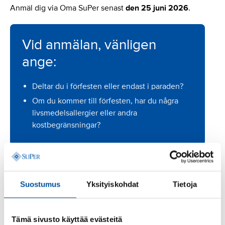
Anmäl dig via Oma SuPer senast
den 25 juni 2026
.
Vid anmälan, vänligen
ange:
Deltar du i förfesten eller endast i paraden?
Om du kommer till förfesten, har du några
livsmedelsallergier eller andra
kostbegränsningar?
ANMÄL DIG
Suostumus
Yksityiskohdat
Tietoja
Om du trots anmälan inte kan delta, vänligen avanmäl
dig i Oma SuPer. Du kan också meddela om förhinder
per e‑post till sonia.junttila@superliitto.fi.
Tämä sivusto käyttää evästeitä