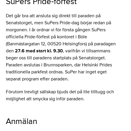
SuPers Pride‑förfest
Det går bra att ansluta sig direkt till paraden på
Senatstorget, men SuPers Pride‑dag börjar redan på
morgonen. I år ordnar vi för första gången SuPers
officiella Pride‑förfest på kontoret i Böle
(Banmästargatan 12, 00520 Helsingfors) på paradagen
den
27.6 med start kl. 9.30
, varifrån vi tillsammans
beger oss till paradens startplats på Senatstorget.
Paraden avslutas i Brunnsparken, där Helsinki Prides
traditionella parkfest ordnas. SuPer har inget eget
separat program efter paraden.
Förutom trevligt sällskap bjuds det på lite tilltugg och
möjlighet att smycka sig inför paraden.
Anmälan