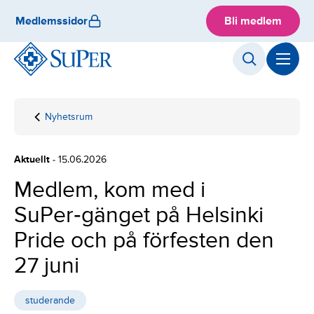
Skip
Medlemssidor
Bli medlem
to
content
Nyhetsrum
Hemsida
Medlem, kom
med i
SuPer‑gänget
Aktuellt
- 15.06.2026
på Helsinki
Pride och på
Medlem, kom med i
förfesten den
SuPer‑gänget på Helsinki
27 juni
Pride och på förfesten den
27 juni
studerande