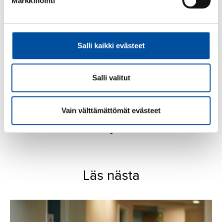
Äldrevård
Markkinointi
Sakkunnig i organisationsfrågor
Krista Brunila-Holappa
Salli kaikki evästeet
09 2727 9204
Salli valitut
Handledning av och rådgivning till
fackavdelningarna,
organisationsutbildningar,
fackavdelningarnas kommunikation,
Vain välttämättömät evästeet
förbundsmötesval, svenskspråkig
fackavdelningsverksamhet.
Läs nästa