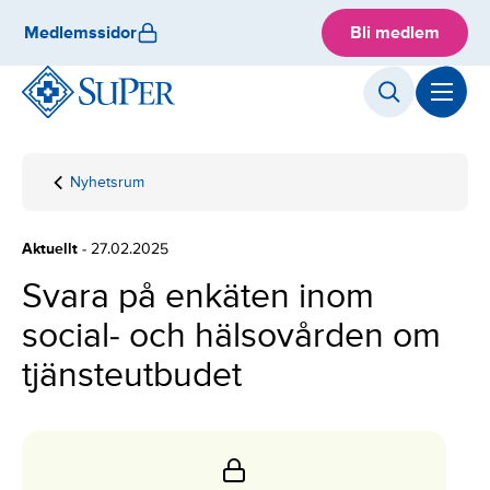
Skip
Medlemssidor
Bli medlem
to
content
Nyhetsrum
Hemsida
Svara på
enkäten inom
social- och
Aktuellt
- 27.02.2025
hälsovården
om
Svara på enkäten inom
tjänsteutbudet
social- och hälsovården om
tjänsteutbudet