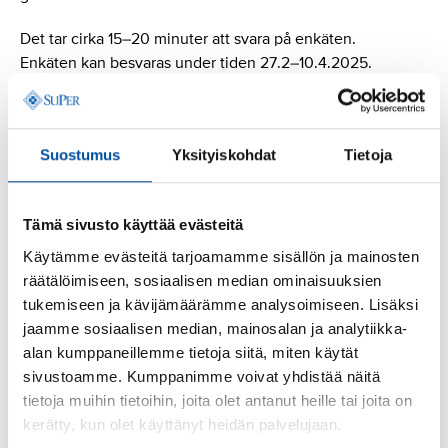
Det tar cirka 15–20 minuter att svara på enkäten.
Enkäten kan besvaras under tiden 27.2–10.4.2025.
Logga in för att komma till enkäten.
Suostumus
Yksityiskohdat
Tietoja
Mer information
Tämä sivusto käyttää evästeitä
Leini Sinervo, specialsakkunnig, social- och
hälsovårdsministeriet, fornamn.efternamn@gov.fi, tfn
Käytämme evästeitä tarjoamamme sisällön ja mainosten
0295 163 445
räätälöimiseen, sosiaalisen median ominaisuuksien
tukemiseen ja kävijämäärämme analysoimiseen. Lisäksi
jaamme sosiaalisen median, mainosalan ja analytiikka-
alan kumppaneillemme tietoja siitä, miten käytät
sivustoamme. Kumppanimme voivat yhdistää näitä
Läs nästa
tietoja muihin tietoihin, joita olet antanut heille tai joita on
kerätty, kun olet käyttänyt heidän palvelujaan.