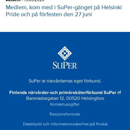
Medlem, kom med i SuPer‑gänget på Helsinki
Pride och på förfesten den 27 juni
SuPer är närvårdarnas eget förbund.
Finlands närvårdar-och primärskötarförbund SuPer rf
Banmästargatan 12, 00520 Helsingfors
Kontaktuppgifter
Responsformular
Dataskydd och informationssäkerhet (på finska)