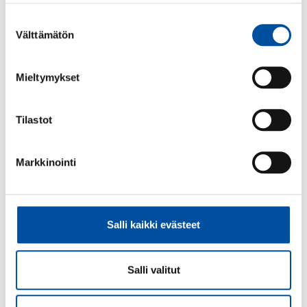
Suostumuksen
Välttämätön
valinta
Mieltymykset
Tilastot
Markkinointi
Aktuellt
-
27.07.2026
Ordning och reda gällande användning av
bemanningsföretag
Salli kaikki evästeet
Salli valitut