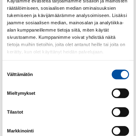
Käytämme evästeitä tarjoamamme sisällön ja mainosten
räätälöimiseen, sosiaalisen median ominaisuuksien
Rekommendera SuPer!
tukemiseen ja kävijämäärämme analysoimiseen. Lisäksi
jaamme sosiaalisen median, mainosalan ja analytiikka-
alan kumppaneillemme tietoja siitä, miten käytät
Sköt ärenden digitalt i
sivustoamme. Kumppanimme voivat yhdistää näitä
tjänsten Oma SuPer
tietoja muihin tietoihin, joita olet antanut heille tai joita on
kerätty, kun olet käyttänyt heidän palvelujaan.
Alla medlemskvällar (på
Suostumuksen
finska)
Välttämätön
valinta
Mieltymykset
Läs nästa
Tilastot
Markkinointi