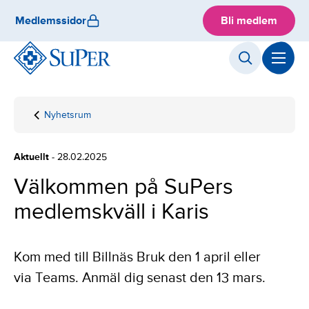
Skip
Medlemssidor
Bli medlem
to
content
Nyhetsrum
Hemsida
Välkommen
på SuPers
medlemskväll
Aktuellt
- 28.02.2025
i Karis
Välkommen på SuPers
medlemskväll i Karis
Kom med till Billnäs Bruk den 1 april eller
via Teams. Anmäl dig senast den 13 mars.