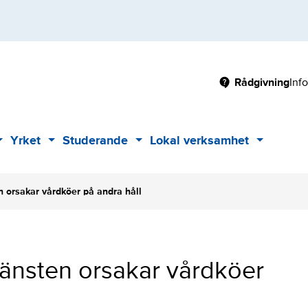
Main
Rådgivning
Inf
Yrket
Studerande
Lokal verksamhet
Sub
Sub
Sub
Sub
menu
menu
menu
menu
 orsakar vårdköer på andra håll
änsten orsakar vårdköer