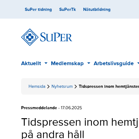
Skip
Secondary
SuPer tidning
SuPerTk
Nätutbildning
to
content
Main
Aktuellt
Medlemskap
Arbetslivsguide
Sub
Sub
menu
menu
Hemsida
Nyhetsrum
Tidspressen inom hemtjänsten
Pressmeddelande
- 17.06.2025
Tidspressen inom hemtj
på andra håll