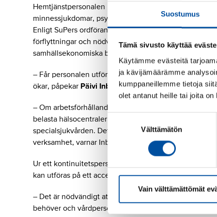
Hemtjänstpersonalen kan ha upp till 20 kundbesök per 
Suostumus
minnessjukdomar, psykisk ohälsa och beroendeproble
Enligt SuPers ordförande är det viktigt att hemtjänstper
förflyttningar och nödvändiga pauser. Detta förbättrar 
Tämä sivusto käyttää eväste
samhällsekonomiska besparingar.
Käytämme evästeitä tarjoama
ja kävijämäärämme analysoim
– Får personalen utföra sitt arbete i lugn och ro mins
kumppaneillemme tietoja siitä
ökar, påpekar
Päivi Inberg
, ordförande för Finlands nä
olet antanut heille tai joita o
– Om arbetsförhållandena inom hemtjänsten och kliente
Suostumuksen
belasta hälsocentralernas och sjukhusens jourmottagnin
Välttämätön
valinta
specialsjukvården. Det här blir dyrare för välfärdsom
verksamhet, varnar Inberg.
Ur ett kontinuitetsperspektiv är situationen allvarlig
kan utföras på ett acceptabelt sätt.
Vain välttämättömät ev
– Det är nödvändigt att utveckla hemtjänsten och öka 
behöver och vårdpersonalen kan utföra sitt arbete på ett