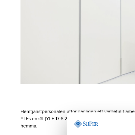
Hemtjänstpersonalen utför dagligen ett värdefullt arbe
YLEs enkät (YLE 17.6.2025) är hemtjänstens besök inte 
hemma.