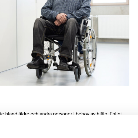
te bland äldre och andra personer i behov av hjälp. Enligt
onödiga, utan ett ovärderligt stöd för många äldre som bor