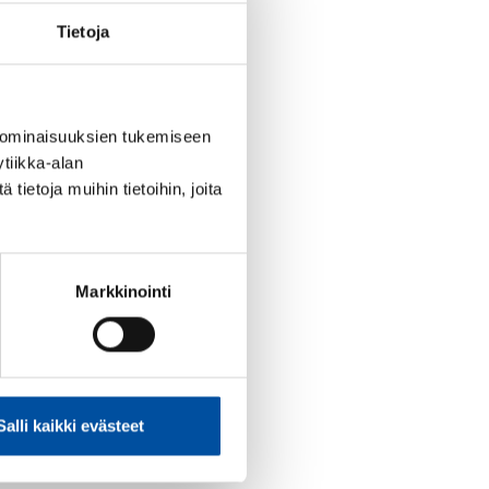
Tietoja
 ominaisuuksien tukemiseen
tiikka-alan
ietoja muihin tietoihin, joita
Markkinointi
Salli kaikki evästeet