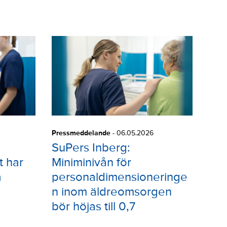
Pressmeddelande
-
06.05.2026
SuPers Inberg:
t har
Miniminivån för
a
personaldimensioneringe
n inom äldreomsorgen
bör höjas till 0,7