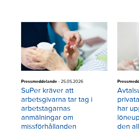
Pressmeddelande
-
25.05.2026
Pressmedd
SuPer kräver att
Avtals
arbetsgivarna tar tag i
privat
arbetstagarnas
har up
anmälningar om
löneup
missförhållanden
den al