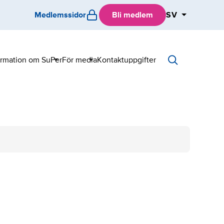
Medlemssidor
Bli medlem
SV
ormation om SuPer
För media
Kontaktuppgifter
Sub
Sub
menu
menu