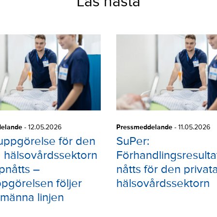
Läs nästa
elande
-
12.05.2026
Pressmeddelande
-
11.05.2026
uppgörelse för den
SuPer:
a hälsovårdssektorn
Förhandlingsresulta
pnåtts –
nåtts för den privat
pgörelsen följer
hälsovårdssektorn
lmänna linjen