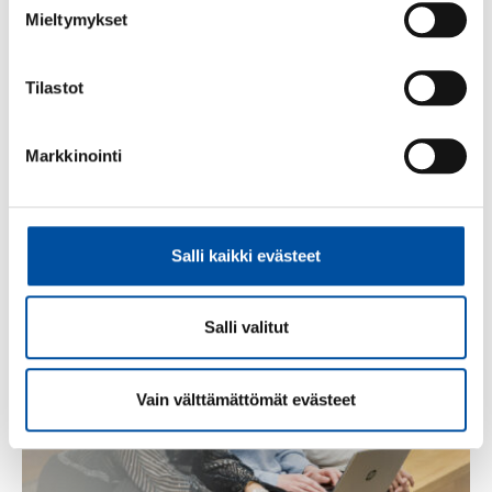
Mieltymykset
Tilastot
Aktuellt
-
15.08.2025
Markkinointi
Delta i höstens medlemskvällar – anmäl dig
via Oma SuPer!
Salli kaikki evästeet
Salli valitut
Vain välttämättömät evästeet