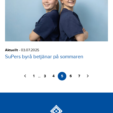
Aktuellt
-
03.07.2025
SuPers byrå betjänar på sommaren
Föregående sida
Nästa sida
1
3
4
5
6
7
…