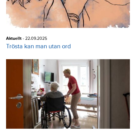
o
r
i
Aktuellt
-
22.09.2025
e
Trösta kan man utan ord
s
: