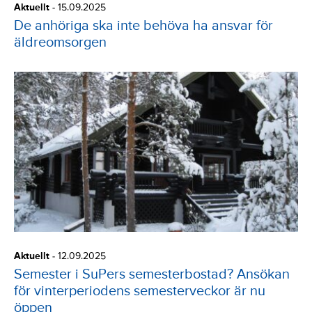
Aktuellt
-
15.09.2025
De anhöriga ska inte behöva ha ansvar för
äldreomsorgen
Aktuellt
-
12.09.2025
Semester i SuPers semesterbostad? Ansökan
för vinterperiodens semesterveckor är nu
öppen