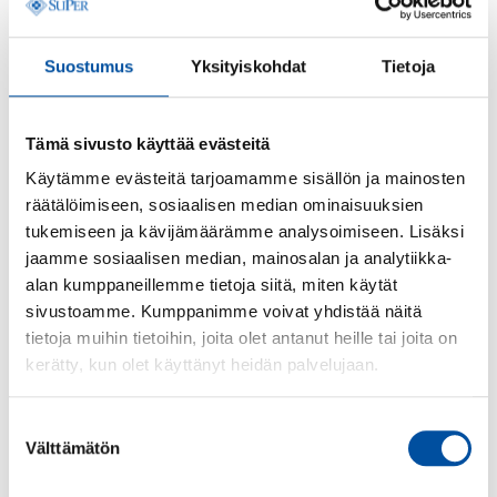
Suostumus
Yksityiskohdat
Tietoja
Tämä sivusto käyttää evästeitä
Käytämme evästeitä tarjoamamme sisällön ja mainosten
räätälöimiseen, sosiaalisen median ominaisuuksien
Aktuellt
-
03.09.2025
tukemiseen ja kävijämäärämme analysoimiseen. Lisäksi
Goda nyheter om offentligt arbete – till
jaamme sosiaalisen median, mainosalan ja analytiikka-
Tekojen tori söks landets bästa
alan kumppaneillemme tietoja siitä, miten käytät
utvecklingsåtgärder
sivustoamme. Kumppanimme voivat yhdistää näitä
tietoja muihin tietoihin, joita olet antanut heille tai joita on
kerätty, kun olet käyttänyt heidän palvelujaan.
Suostumuksen
Välttämätön
valinta