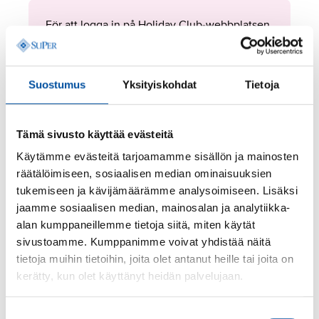
För att logga in på Holiday Club-webbplatsen
behöver du ett användarnamn och lösenord.
Logga in på den här sidan
och du hittar
Holiday Clubs användarnamn och lösenord
Suostumus
Yksityiskohdat
Tietoja
längst ner på den här sidan.
Tämä sivusto käyttää evästeitä
Personuppgifter och
Käytämme evästeitä tarjoamamme sisällön ja mainosten
identifiering
räätälöimiseen, sosiaalisen median ominaisuuksien
tukemiseen ja kävijämäärämme analysoimiseen. Lisäksi
Fyll i personuppgiftsblanketten första gången du
jaamme sosiaalisen median, mainosalan ja analytiikka-
besöker webbplatsen. Då besöker du webbplatsen
alan kumppaneillemme tietoja siitä, miten käytät
och gör bokningar smidigt också i fortsättningen.
sivustoamme. Kumppanimme voivat yhdistää näitä
Blanketten öppnar sig automatiskt när du väljer
tietoja muihin tietoihin, joita olet antanut heille tai joita on
fliken Lediga veckor eller Utlottning.
kerätty, kun olet käyttänyt heidän palvelujaan.
Vid följande tillfällen: Lediga veckor och Utlottning
Suostumuksen