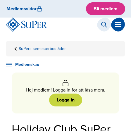
Skip
Medlemssidor
Bli medlem
to
content
SuPers semesterbostäder
Hemsida
Medlemskap
Medlemsförmåner
Alla
Holiday
medlemsförmåner
Club
SuPer
Medlemskap
Hej medlem! Logga in för att läsa mera.
Logga in
Holiday Club SuPer