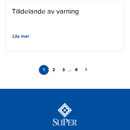
Tilldelande av varning
Läs mer
Nästa sida
1
2
3
8
…