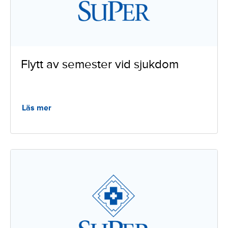
r
d
s
Flytt av semester vid sjukdom
:
Läs mer