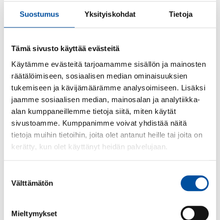
Suostumus
Yksityiskohdat
Tietoja
Lika lön för lika arbete
Tämä sivusto käyttää evästeitä
Käytämme evästeitä tarjoamamme sisällön ja mainosten
räätälöimiseen, sosiaalisen median ominaisuuksien
Läs mer
tukemiseen ja kävijämäärämme analysoimiseen. Lisäksi
jaamme sosiaalisen median, mainosalan ja analytiikka-
alan kumppaneillemme tietoja siitä, miten käytät
sivustoamme. Kumppanimme voivat yhdistää näitä
tietoja muihin tietoihin, joita olet antanut heille tai joita on
kerätty, kun olet käyttänyt heidän palvelujaan.
Suostumuksen
Välttämätön
valinta
Mieltymykset