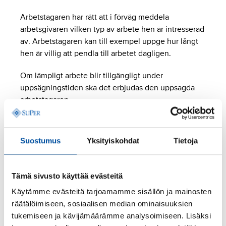
Arbetstagaren har rätt att i förväg meddela
arbetsgivaren vilken typ av arbete hen är intresserad
av. Arbetstagaren kan till exempel uppge hur långt
hen är villig att pendla till arbetet dagligen.
Om lämpligt arbete blir tillgängligt under
uppsägningstiden ska det erbjudas den uppsagda
arbetstagaren.
Utbildningsskyldighet
Suostumus
Yksityiskohdat
Tietoja
Innan uppsägning av ekonomiska eller
produktionsmässiga skäl ska arbetsgivaren utreda
Tämä sivusto käyttää evästeitä
om arbetstagaren kan omskolas till andra uppgifter.
Käytämme evästeitä tarjoamamme sisällön ja mainosten
räätälöimiseen, sosiaalisen median ominaisuuksien
Omskolningsskyldighetens omfattning ska vara
tukemiseen ja kävijämäärämme analysoimiseen. Lisäksi
ändamålsenlig och skälig för både arbetsgivaren och