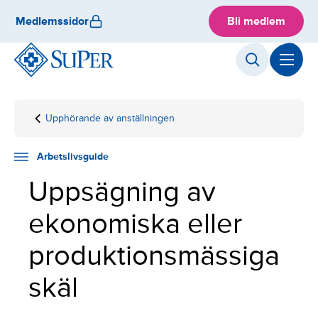
Skip
Medlemssidor
Bli medlem
to
content
Upphörande av anställningen
Hemsida
Arbetslivsguide
Anställningsfrågor
Uppsägning av
ekonomiska eller
produktionsmässiga
Arbetslivsguide
skäl
Uppsägning av
ekonomiska eller
produktionsmässiga
skäl