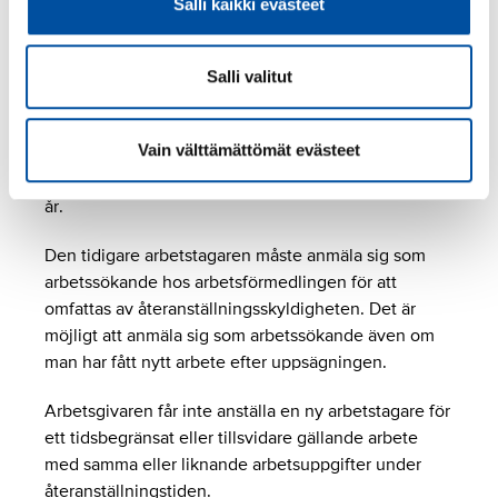
Salli kaikki evästeet
skäl efter att anställningen upphört, om
arbetsgivaren behöver arbetskraft för samma eller
liknande arbetsuppgifter.
Salli valitut
Återanställningstiden är fyra månader om
Vain välttämättömät evästeet
anställningen före upphörandet varat under 12 år,
och sex månader om anställningen varat i minst 12
år.
Den tidigare arbetstagaren måste anmäla sig som
arbetssökande hos arbetsförmedlingen för att
omfattas av återanställningsskyldigheten. Det är
möjligt att anmäla sig som arbetssökande även om
man har fått nytt arbete efter uppsägningen.
Arbetsgivaren får inte anställa en ny arbetstagare för
ett tidsbegränsat eller tillsvidare gällande arbete
med samma eller liknande arbetsuppgifter under
återanställningstiden.