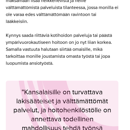
maksamaan lisää heikkenevistä ja heille
välttämättömistä palveluista tilanteessa, jossa monilla ei
ole varaa edes välttämättömään ravintoon tai
lääkkeisiin.
Kynnys saada riittäviä kotihoidon palveluja tai päästä
ympärivuorokautiseen hoitoon on jo nyt liian korkea.
Samalla vastuuta halutaan siirtää omaisille, mikä
tarkoittaa monille joustamista omasta työstä tai jopa
luopumista ansiotyöstä.
”Kansalaisille on turvattava
lakisääteiset ja välttämättömät
palvelut, ja hoitohenkilöstölle on
annettava todellinen
mahdollisuus tehdä työnsä