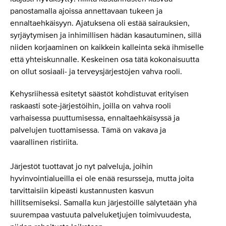
panostamalla ajoissa annettavaan tukeen ja
ennaltaehkäisyyn. Ajatuksena oli estää sairauksien,
syrjäytymisen ja inhimillisen hädän kasautuminen, sillä
niiden korjaaminen on kaikkein kalleinta sekä ihmiselle
että yhteiskunnalle. Keskeinen osa tätä kokonaisuutta
on ollut sosiaali- ja terveysjärjestöjen vahva rooli.
Kehysriihessä esitetyt säästöt kohdistuvat erityisen
raskaasti sote-järjestöihin, joilla on vahva rooli
varhaisessa puuttumisessa, ennaltaehkäisyssä ja
palvelujen tuottamisessa. Tämä on vakava ja
vaarallinen ristiriita.
Järjestöt tuottavat jo nyt palveluja, joihin
hyvinvointialueilla ei ole enää resursseja, mutta joita
tarvittaisiin kipeästi kustannusten kasvun
hillitsemiseksi. Samalla kun järjestöille sälytetään yhä
suurempaa vastuuta palveluketjujen toimivuudesta,