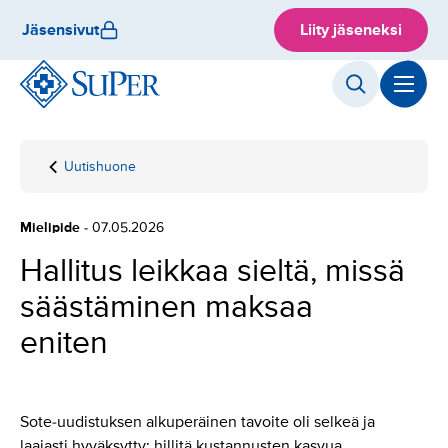
Hyppää
Jäsensivut
Liity jäseneksi
sisältöön
Uutishuone
Etusivu
Hallitus
leikkaa
sieltä, missä
Mielipide
- 07.05.2026
säästäminen
maksaa
Hallitus leikkaa sieltä, missä
eniten
säästäminen maksaa
eniten
Sote-uudistuksen alkuperäinen tavoite oli selkeä ja
laajasti hyväksytty: hillitä kustannusten kasvua