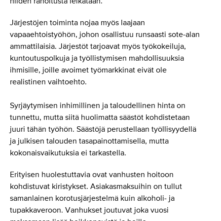
niiden rahoitusta leikataan.
Järjestöjen toiminta nojaa myös laajaan
vapaaehtoistyöhön, johon osallistuu runsaasti sote-alan
ammattilaisia. Järjestöt tarjoavat myös työkokeiluja,
kuntoutuspolkuja ja työllistymisen mahdollisuuksia
ihmisille, joille avoimet työmarkkinat eivät ole
realistinen vaihtoehto.
Syrjäytymisen inhimillinen ja taloudellinen hinta on
tunnettu, mutta siitä huolimatta säästöt kohdistetaan
juuri tähän työhön. Säästöjä perustellaan työllisyydellä
ja julkisen talouden tasapainottamisella, mutta
kokonaisvaikutuksia ei tarkastella.
Erityisen huolestuttavia ovat vanhusten hoitoon
kohdistuvat kiristykset. Asiakasmaksuihin on tullut
samanlainen korotusjärjestelmä kuin alkoholi- ja
tupakkaveroon. Vanhukset joutuvat joka vuosi