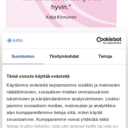
hyvin.”
Katja Kinnunen
Hoitohenkilöstö maksaa leikkauksista kovaa hintaa. Kun
hoitajia irtisanotaan ja tehtäviä jätetään täyttämättä,
Suostumus
Yksityiskohdat
Tietoja
ollaan tilanteessa, jossa henkilöstöä vähennetään
samaan aikaan kun tarve työlle kasvaa.
Tämä sivusto käyttää evästeitä
Asiakas- ja potilasturvallisuus vaarantuvat, kun resurssit
Käytämme evästeitä tarjoamamme sisällön ja mainosten
vähenevät, valvontaa heikennetään ja vastuita
räätälöimiseen, sosiaalisen median ominaisuuksien
siirretään yhä etäämmäksi. Tämä ei ole kestävää
tukemiseen ja kävijämäärämme analysoimiseen. Lisäksi
työntekijöiden eikä palvelujen käyttäjien näkökulmasta.
jaamme sosiaalisen median, mainosalan ja analytiikka-
Nyt on viimeinen hetki pysähtyä. Kansalaisille on
alan kumppaneillemme tietoja siitä, miten käytät
turvattava lakisääteiset ja välttämättömät palvelut, ja
sivustoamme. Kumppanimme voivat yhdistää näitä
hoitohenkilöstölle on annettava todellinen
tietoja muihin tietoihin, joita olet antanut heille tai joita on