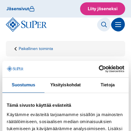
Hyppää
Jäsensivut
Liity jäseneksi
sisältöön
Paikallinen toiminta
Etusivu
Ammattiosastohaku
Ammattiosastohaku
Suostumus
Yksityiskohdat
Tietoja
Kartalta löydät kaikki SuPerin ammattiosastot. Voit rajata
tuloksia hyvinvointialueen mukaan, tai hakea
ammattiosaston nimellä tai numerolla.
Tämä sivusto käyttää evästeitä
Käytämme evästeitä tarjoamamme sisällön ja mainosten
räätälöimiseen, sosiaalisen median ominaisuuksien
tukemiseen ja kävijämäärämme analysoimiseen. Lisäksi