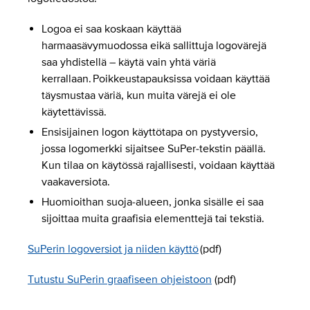
Logoa ei saa koskaan käyttää
harmaasävymuodossa eikä sallittuja logovärejä
saa yhdistellä – käytä vain yhtä väriä
kerrallaan. Poikkeustapauksissa voidaan käyttää
täysmustaa väriä, kun muita värejä ei ole
käytettävissä.
Ensisijainen logon käyttötapa on pystyversio,
jossa logomerkki sijaitsee SuPer-tekstin päällä.
Kun tilaa on käytössä rajallisesti, voidaan käyttää
vaakaversiota.
Huomioithan suoja-alueen, jonka sisälle ei saa
sijoittaa muita graafisia elementtejä tai tekstiä.
SuPerin logoversiot ja niiden käyttö
(pdf)
Tutustu SuPerin graafiseen ohjeistoon
(pdf)