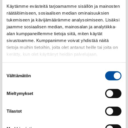
Anne Sainila-Vaarno
Käytämme evästeitä tarjoamamme sisällön ja mainosten
räätälöimiseen, sosiaalisen median ominaisuuksien
JPG
tukemiseen ja kävijämäärämme analysoimiseen. Lisäksi
jaamme sosiaalisen median, mainosalan ja analytiikka-
alan kumppaneillemme tietoja siitä, miten käytät
sivustoamme. Kumppanimme voivat yhdistää näitä
Kehittämisjohtaja Jussi
tietoja muihin tietoihin, joita olet antanut heille tai joita on
Salo
kerätty, kun olet käyttänyt heidän palvelujaan.
JPG
Suostumuksen
Välttämätön
valinta
Tietohallintojohtaja
Patrik Sundgren
Mieltymykset
JPG
Tilastot
Viestintäjohtaja Sari