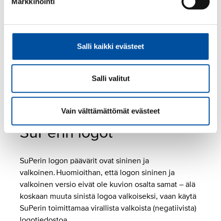
Markkinointi
Tirronen
JPG
Salli kaikki evästeet
SuPerin asiantuntijat
Salli valitut
Sari Ojajärvi
(Kuva: Marjo Koivumäki)
Vain välttämättömät evästeet
SuPerin logot
SuPerin logon päävärit ovat sininen ja
valkoinen. Huomioithan, että logon sininen ja
valkoinen versio eivät ole kuvion osalta samat – älä
koskaan muuta sinistä logoa valkoiseksi, vaan käytä
SuPerin toimittamaa virallista valkoista (negatiivista)
logotiedostoa.