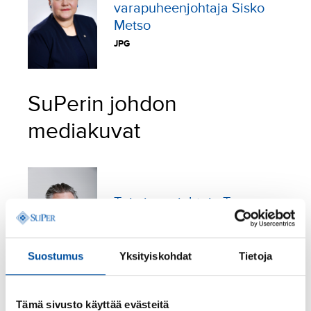
varapuheenjohtaja Sisko
Metso
JPG
SuPerin johdon
mediakuvat
Toiminnanjohtaja Tanu
Heikkinen
JPG
Suostumus
Yksityiskohdat
Tietoja
Tämä sivusto käyttää evästeitä
Edunvalvontajohtaja