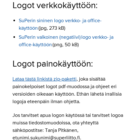
Logot verkkokäyttöön:
SuPerin sininen logo verkko- ja office-
käyttöön
(jpg, 273 kB)
SuPerin valkoinen (negatiivi) logo verkko- ja
office-käyttöön
(png, 50 kB)
Logot painokäyttöön:
Lataa tästä linkistä zip-paketti
, joka sisältää
painokelpoiset logot pdf-muodossa ja ohjeet eri
versioiden oikeaan käyttöön. Ethän lähetä irrallisia
logoja eteenpäin ilman ohjetta.
Jos tarvitset apua logon käytössä tai tarvitset logoa
muissa tiedostomuodoissa, ota yhteyttä
sähköpostitse: Tanja Pitkänen,
etunimi.sukunimi@superliitto.fi.