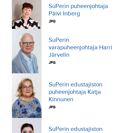
SuPerin puheenjohtaja
Päivi Inberg
JPG
SuPerin
varapuheenjohtaja Harri
Järvelin
JPG
SuPerin edustajiston
puheenjohtaja Katja
Kinnunen
JPG
SuPerin edustajiston