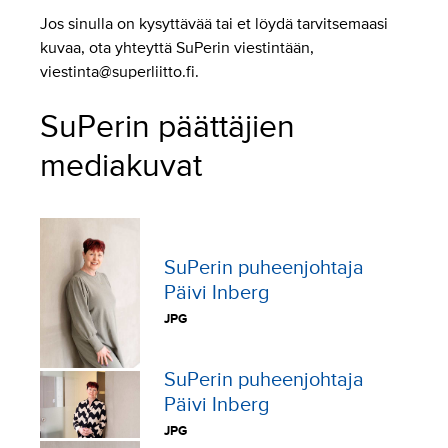
Jos sinulla on kysyttävää tai et löydä tarvitsemaasi
kuvaa, ota yhteyttä SuPerin viestintään,
viestinta@superliitto.fi.
SuPerin päättäjien
mediakuvat
SuPerin puheenjohtaja
Päivi Inberg
JPG
SuPerin puheenjohtaja
Päivi Inberg
JPG