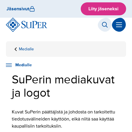
Hyppää
Jäsensivut
Liity jäseneksi
sisältöön
Medialle
Etusivu
Mediakuvat
ja logot
Medialle
SuPerin mediakuvat
ja logot
Kuvat SuPerin päättäjistä ja johdosta on tarkoitettu
tiedotusvälineiden käyttöön, eikä niitä saa käyttää
kaupallisiin tarkoituksiin.