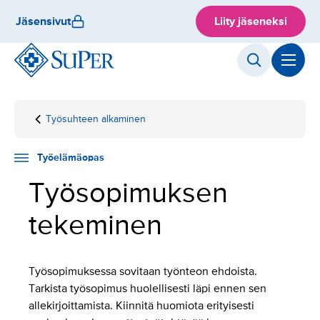
Hyppää
Jäsensivut
Liity jäseneksi
sisältöön
Työsuhteen alkaminen
Etusivu
Työelämäopas
Työsuhdeasiat
Työsopimuksen
tekeminen
Työelämäopas
Työsopimuksen
tekeminen
Työsopimuksessa sovitaan työnteon ehdoista.
Tarkista työsopimus huolellisesti läpi ennen sen
allekirjoittamista. Kiinnitä huomiota erityisesti