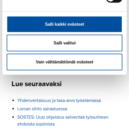
luottamusedustajalta/luottamusmieheltä tai ota
yhteyttä SuPerin edunvalvontaan. SuPer on
jäsentensä apuna!
Salli kaikki evästeet
Työsopimuksessa tulee sopia ainakin
seuraavat asiat:
Salli valitut
Uusi työsopimus työsuhteen aikana
Vain välttämättömät evästeet
Lue seuraavaksi
Yhdenvertaisuus ja tasa-arvo työelämässä
Loman siirto sairastuessa
SOSTES: Uusi ohjeistus selventää työsuhteen
ehdoista sopimista