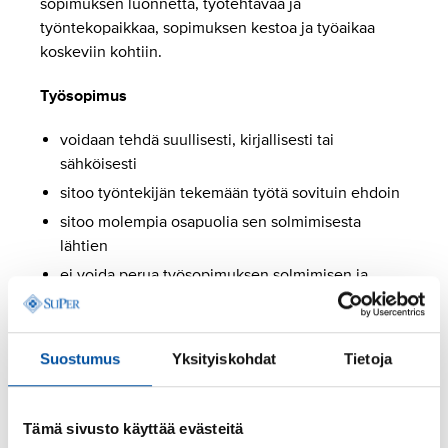
sopimuksen luonnetta, työtehtävää ja
työntekopaikkaa, sopimuksen kestoa ja työaikaa
koskeviin kohtiin.
Työsopimus
voidaan tehdä suullisesti, kirjallisesti tai
sähköisesti
sitoo työntekijän tekemään työtä sovituin ehdoin
sitoo molempia osapuolia sen solmimisesta
lähtien
ei voida perua työsopimuksen solmimisen ja
työnteon aloittamisen välisellä ajalla.
Irtisanominen edellyttää aina
irtisanomisajan
Suostumus
Yksityiskohdat
Tietoja
noudattamisen ja työnantajan puolelta myös
irtisanomisperusteen. Työnantaja voi muuttaa
työsuhteen ehtoja työsuhteen aikana vain, jos siihen
Tämä sivusto käyttää evästeitä
on irtisanomisperuste tai työntekijä ja työnantaja