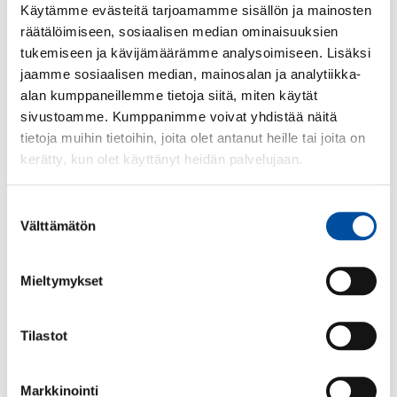
Käytämme evästeitä tarjoamamme sisällön ja mainosten
sopivat muutoksesta.
räätälöimiseen, sosiaalisen median ominaisuuksien
tukemiseen ja kävijämäärämme analysoimiseen. Lisäksi
Tee työsopimus
jaamme sosiaalisen median, mainosalan ja analytiikka-
kirjallisesti tai sähköisesti
alan kumppaneillemme tietoja siitä, miten käytät
sivustoamme. Kumppanimme voivat yhdistää näitä
tietoja muihin tietoihin, joita olet antanut heille tai joita on
SuPer suosittelee tekemään työsopimuksen
kerätty, kun olet käyttänyt heidän palvelujaan.
kirjallisesti tai sähköisesti, jotta ei myöhemmin synny
epäselvyyksiä siitä, mitä on sovittu.
Suostumuksen
Välttämätön
valinta
Älä allekirjoita sopimusta, jos et ymmärrä jotakin
kohtaa tai siinä on virhe. Voit kysyä sopimuksen
laatijalta tarkennuksia sopimukseen ja pyrkiä
Mieltymykset
neuvottelemaan ehtoja paremmiksi toiveidesi
mukaisesti. Itsellesi tärkeät asiat (esim. yötyö) on
Tilastot
syytä kirjata nimenomaisesti työsopimukseen.
Pyydä tarvittaessa apua työpaikan
Markkinointi