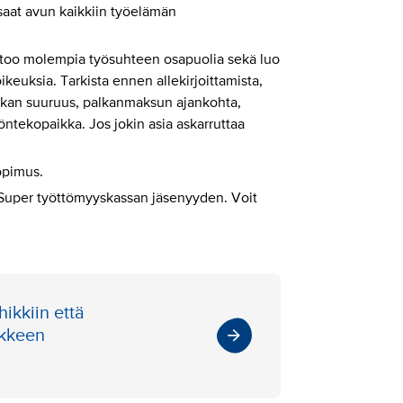
saat avun kaikkiin työelämän
sitoo molempia työsuhteen osapuolia sekä luo
oikeuksia. Tarkista ennen allekirjoittamista,
lkan suuruus, palkanmaksun ajankohta,
öntekopaikka. Jos jokin asia askarruttaa
opimus.
ua Super työttömyyskassan jäsenyyden. Voit
hikkiin että
ikkeen