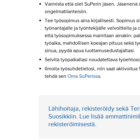
Varmista että olet SuPerin jäsen. Jäsenenä 
ongelmatilanteisiin.
Tee työsopimus aina kirjallisesti. Sopimus 
työnantajalle ja työntekijälle velvoitteita ja 
että työsopimuksessa mainitaan ainakin: pa
työaika, mahdollisen koeajan pituus sekä ty
sinua, pyydä apua luottamusedustajaltasi.
Selvitä työpaikallasi noudatettava työehtos
Ilmoita työsuhdetietosi, niin saat aktivoit
tehdä sen
Oma SuPerissa
.
Lähihoitaja, rekisteröidy sekä Ter
Suosikkiin.
Lue lisää ammattinim
rekisteröimisestä.