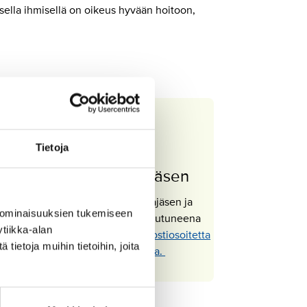
aisella ihmisellä on oikeus hyvään hoitoon,
Tietoja
Jos olet opiskelijajäsen
Jos olet jo SuPerin opiskelijajäsen ja
 ominaisuuksien tukemiseen
valmistumassa, voit liittyä kirjautuneena
tiikka-alan
Oma SuPerissa
tai
ilman sähköpostiosoitetta
ietoja muihin tietoihin, joita
sähköisellä lomakkeella.