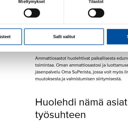
Mieltymykset
Tilastot
SuPer on tukenasi 
SuPer auttaa ja neuvoo kaikissa työelämän tila
ästeet
Salli valitut
luottamusedustajalta ja liiton asiantuntijoilta. S
osallistua tapahtumiin ja koulutuksiin.
Ammattiosastot huolehtivat paikallisesta edunv
toimintaa. Oman ammattiosastosi ja luottamused
jäsenpalvelu Oma SuPerista, jossa voit myös i
muutoksesta ja valmistumisen siirtymisestä.
Huolehdi nämä asiat,
työsuhteen