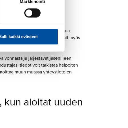
Markkinointi
työelämässä
nteissa. SuPerin jäsenenä saat apua
Salli kaikki evästeet
aat liiton
loistavat jäsenedut
ja voit myös
alvonnasta ja järjestävät jäsenilleen
ustajasi tiedot voit tarkistaa helpoiten
lmoittaa muun muassa yhteystietojen
 kun aloitat uuden