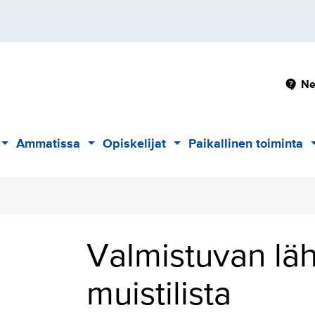
Pä
Ne
Ammatissa
Opiskelijat
Paikallinen toiminta
Alavalikko
Alavalikko
Alavalikko
Valmistuvan läh
muistilista