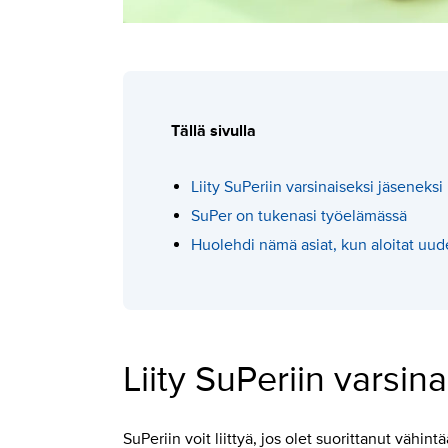
Tällä sivulla
Liity SuPeriin varsinaiseksi jäseneksi
SuPer on tukenasi työelämässä
Huolehdi nämä asiat, kun aloitat uu
Liity SuPeriin varsin
SuPeriin voit liittyä, jos olet suorittanut vähint