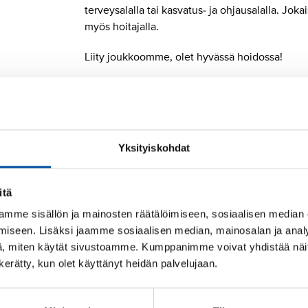
terveysalalla tai kasvatus- ja ohjausalalla. Jok
myös hoitajalla.
Liity joukkoomme, olet hyvässä hoidossa!
Yksityiskohdat
Jos et ole vielä jäsen
itä
SuPeriin voit liittyä heti valmistuttuasi, vaikka
mme sisällön ja mainosten räätälöimiseen, sosiaalisen median
sinulla ei olisi vielä työpaikkaa tiedossa.
Liity
iseen. Lisäksi jaamme sosiaalisen median, mainosalan ja analy
jäseneksi
.
, miten käytät sivustoamme. Kumppanimme voivat yhdistää näitä t
n kerätty, kun olet käyttänyt heidän palvelujaan.