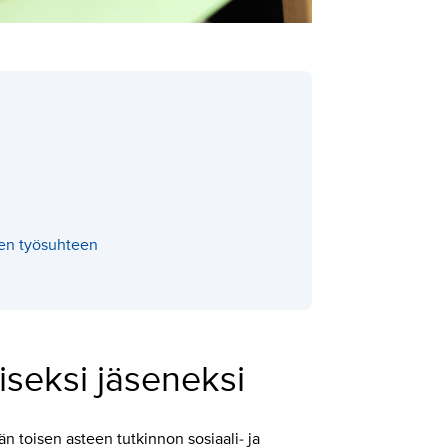
den työsuhteen
aiseksi jäseneksi
ään toisen asteen tutkinnon sosiaali- ja