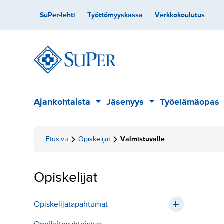
Hyppää
Toissijainen
SuPer-lehti
Työttömyyskassa
Verkkokoulutus
sisältöön
Päävalikko
Ajankohtaista
Jäsenyys
Työelämäopas
Alavalikko
Alavalikko
Etusivu
Opiskelijat
Valmistuvalle
Opiskelijat
Opiskelijatapahtumat