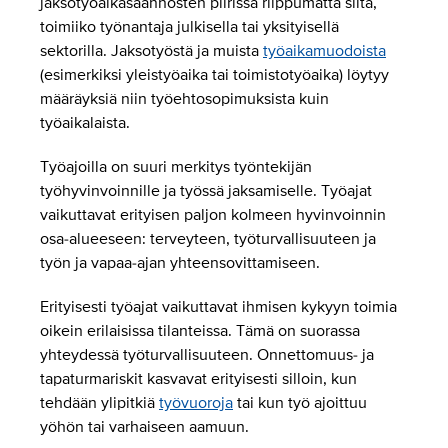
jaksotyöaikasäännösten piirissä riippumatta siitä,
toimiiko työnantaja julkisella tai yksityisellä
sektorilla. Jaksotyöstä ja muista
työaikamuodoista
(esimerkiksi yleistyöaika tai toimistotyöaika) löytyy
määräyksiä niin työehtosopimuksista kuin
työaikalaista.
Työajoilla on suuri merkitys työntekijän
työhyvinvoinnille ja työssä jaksamiselle. Työajat
vaikuttavat erityisen paljon kolmeen hyvinvoinnin
osa-alueeseen: terveyteen, työturvallisuuteen ja
työn ja vapaa-ajan yhteensovittamiseen.
Erityisesti työajat vaikuttavat ihmisen kykyyn toimia
oikein erilaisissa tilanteissa. Tämä on suorassa
yhteydessä työturvallisuuteen. Onnettomuus- ja
tapaturmariskit kasvavat erityisesti silloin, kun
tehdään ylipitkiä
työvuoroja
tai kun työ ajoittuu
yöhön tai varhaiseen aamuun.