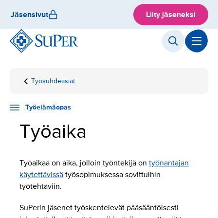
Hyppää
Jäsensivut
Liity jäseneksi
sisältöön
Työsuhdeasiat
Etusivu
Työelämäopas
Työaika
Työelämäopas
Työaika
Työaikaa on aika, jolloin työntekijä on
työnantajan
käytettävissä
työsopimuksessa sovittuihin
työtehtäviin.
SuPerin jäsenet työskentelevät pääsääntöisesti