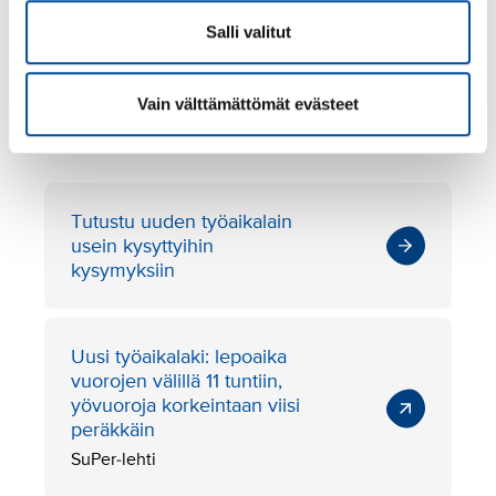
määräaikaisilla työntekijöillä on samat
mahdollisuudet hakeutua työpaikkoihin kuin
Salli valitut
vakituisilla tai kokoaikaisilla työntekijöillä.
Vain välttämättömät evästeet
Lue lisää
Tutustu uuden työaikalain
usein kysyttyihin
kysymyksiin
Uusi työaikalaki: lepoaika
vuorojen välillä 11 tuntiin,
yövuoroja korkeintaan viisi
peräkkäin
SuPer-lehti