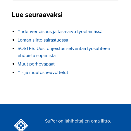
Lue seuraavaksi
Yhdenvertaisuus ja tasa-arvo työelämässä
Loman siirto sairastuessa
SOSTES: Uusi ohjeistus selventää työsuhteen
ehdoista sopimista
Muut perhevapaat
Yt- ja muutosneuvottelut
SuPer on lähihoitajien oma liitto.