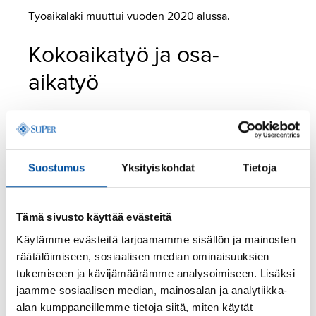
Työaikalaki muuttui vuoden 2020 alussa.
Kokoaikatyö ja osa-
aikatyö
Työsuhteen alussa sovitaan työsopimuksessa, onko
työ kokoaikatyötä vai osa-aikatyötä. Kokoaikatyötä
tehdään yleensä viitenä päivänä viikossa, enintään 8
Suostumus
Yksityiskohdat
Tietoja
tuntia päivässä ja enintään 40 tuntia viikossa.
Osa-aikatyössä tehdään alempaa työaikaa kuin
Tämä sivusto käyttää evästeitä
kokoaikatyössä. Työsopimuksessa on voitu sopia
alemmasta päivittäisestä tai viikoittaisesta työajasta
Käytämme evästeitä tarjoamamme sisällön ja mainosten
kuten 6 tuntia päivässä tai 30 tuntia viikossa tai
räätälöimiseen, sosiaalisen median ominaisuuksien
prosentuaalisesta työajasta, jolloin tehdään
tukemiseen ja kävijämäärämme analysoimiseen. Lisäksi
esimerkiksi 50 % työaikaa viikossa tai
jaamme sosiaalisen median, mainosalan ja analytiikka-
työaikajaksossa.
alan kumppaneillemme tietoja siitä, miten käytät