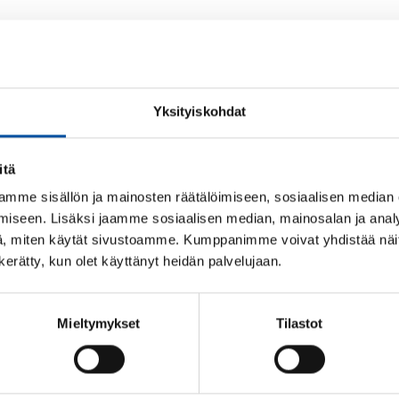
Loman kertyminen v
poissaolojen aikana
Yksityiskohdat
Vuosilomaa kertyy varsinaisten työpäivien ja -tu
poissaolojaksoilta, vaikka työntekijä ei tällöin
itä
Lomaa kertyy esimerkiksi:
mme sisällön ja mainosten räätälöimiseen, sosiaalisen median
iseen. Lisäksi jaamme sosiaalisen median, mainosalan ja analy
vuosilomalla
, miten käytät sivustoamme. Kumppanimme voivat yhdistää näitä t
lomarahavapaalla
n kerätty, kun olet käyttänyt heidän palvelujaan.
sairauslomalla
raskaus- ja vanhempainvapaalla
Mieltymykset
Tilastot
tilapäisellä hoitovapaalla
lomautuksen ajalla
opintovapaalla.