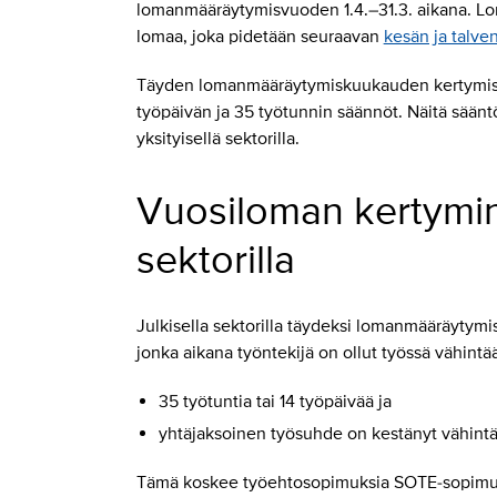
lomanmääräytymisvuoden 1.4.–31.3. aikana. L
lomaa, joka pidetään seuraavan
kesän ja talve
Täyden lomanmääräytymiskuukauden kertymisee
työpäivän ja 35 työtunnin säännöt. Näitä sääntöj
yksityisellä sektorilla.
Vuosiloman kertymine
sektorilla
Julkisella sektorilla täydeksi lomanmääräytym
jonka aikana työntekijä on ollut työssä vähintä
35 työtuntia tai 14 työpäivää ja
yhtäjaksoinen työsuhde on kestänyt vähintä
Tämä koskee työehtosopimuksia SOTE-sopimu