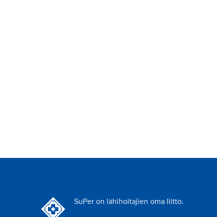
SuPer on lähihoitajien oma liitto.