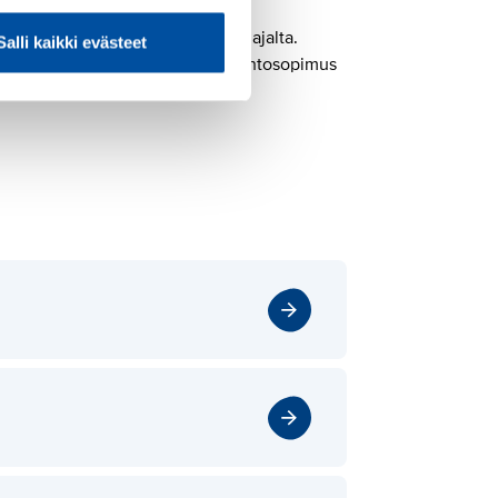
 lomaa ei kerry koko poissaolon ajalta.
Salli kaikki evästeet
ertyy, vaikuttaa sovellettava työehtosopimus
nnin säännön piirissä.