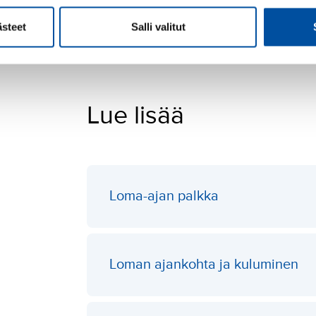
Kaikkien näiden vapaiden ja poissaolojen ajalta
ästeet
Salli valitut
Siihen, kuinka pitkältä poissaoloajalta lomaa k
ja se, onko työntekijä 14 työpäivän vai 35 työtu
Lue lisää
Loma-ajan palkka
Loman ajankohta ja kuluminen