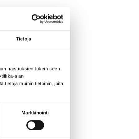
apaiden ja
Tietoja
ntien lisäksi myös tietyiltä
 työskentelekään.
 ominaisuuksien tukemiseen
tiikka-alan
ietoja muihin tietoihin, joita
Markkinointi