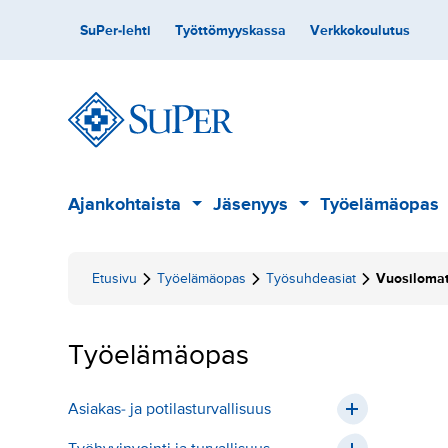
Hyppää
Toissijainen
SuPer-lehti
Työttömyyskassa
Verkkokoulutus
sisältöön
Päävalikko
Ajankohtaista
Jäsenyys
Työelämäopas
Alavalikko
Alavalikko
Etusivu
Työelämäopas
Työsuhdeasiat
Vuosiloma
Työelämäopas
Asiakas- ja potilasturvallisuus