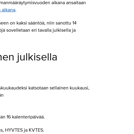
omanmääräytymisvuoden aikana ansaitaan
n aikana
.
n on kaksi sääntöä, niin sanottu 14
ä sovelletaan eri tavalla julkisella ja
n julkisella
iskuukaudeksi katsotaan sellainen kuukausi,
än
än 16 kalenteripäivää.
s, HYVTES ja KVTES.