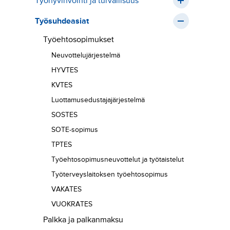
Työhyvinvointi ja turvallisuus
Työsuhdeasiat
Työehtosopimukset
Neuvottelujärjestelmä
HYVTES
KVTES
Luottamusedustajajärjestelmä
SOSTES
SOTE-sopimus
TPTES
Työehtosopimus­neuvottelut ja työtaistelut
Työterveyslaitoksen työehtosopimus
VAKATES
VUOKRATES
Palkka ja palkanmaksu