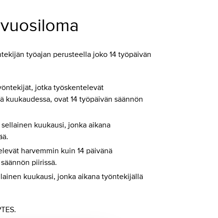
a vuosiloma
öntekijän työajan perusteella joko 14 työpäivän
yöntekijät, jotka työskentelevät
ä kuukaudessa, ovat 14 työpäivän säännön
sellainen kuukausi, jonka aikana
ää.
ntelevät harvemmin kuin 14 päivänä
säännön piirissä.
ainen kuukausi, jonka aikana työntekijällä
PTES.