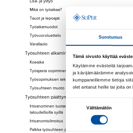
Lisä- ja ylityö
Mikä on työaikaa?
Tauot ja lepoajat
Työaikamuodot
Työvuoroluettelo
Suostumus
Varallaolo
Työsuhteen alkaminen
Tämä sivusto käyttää eväste
Koeaika
Käytämme evästeitä tarjoama
Työajasta sopiminen
ja kävijämäärämme analysoim
Työsopimuksen tekeminen
kumppaneillemme tietoja siitä
olet antanut heille tai joita o
Työsuhteen muoto
Työsuhteen päättyminen
Suostumuksen
Irtisanominen tuotannollisilla tai
Välttämätön
valinta
taloudellisilla syillä
Irtisanomisilmoitus
Palkka työsuhteen päättyessä