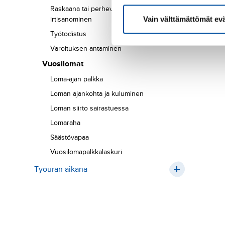
Raskaana tai perhevapaalla olevan
Vain välttämättömät ev
irtisanominen
Työtodistus
Varoituksen antaminen
Vuosilomat
Loma-ajan palkka
Loman ajankohta ja kuluminen
Loman siirto sairastuessa
Lomaraha
Säästövapaa
Vuosilomapalkkalaskuri
Työuran aikana