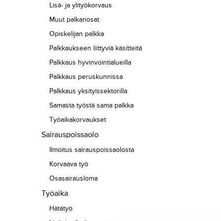
Lisä- ja ylityökorvaus
Muut palkanosat
Opiskelijan palkka
Palkkaukseen liittyviä käsitteitä
Palkkaus hyvinvointialueilla
Palkkaus peruskunnissa
Palkkaus yksityissektorilla
Samasta työstä sama palkka
Työaikakorvaukset
Sairauspoissaolo
Ilmoitus sairauspoissaolosta
Korvaava työ
Osasairausloma
Työaika
Hätätyö