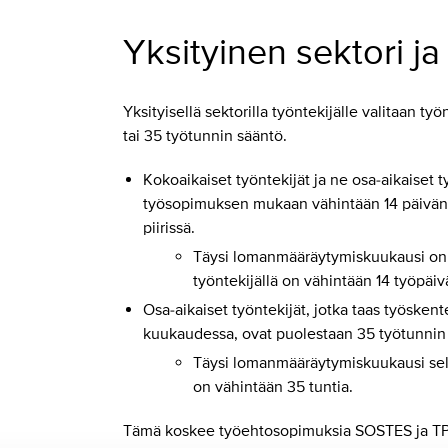
Yksityinen sektori j
Yksityisellä sektorilla työntekijälle valitaan ty
tai 35 työtunnin sääntö.
Kokoaikaiset työntekijät ja ne osa-aikaiset t
työsopimuksen mukaan vähintään 14 päivän
piirissä.
Täysi lomanmääräytymiskuukausi on 
työntekijällä on vähintään 14 työpäiv
Osa-aikaiset työntekijät, jotka taas työske
kuukaudessa, ovat puolestaan 35 työtunnin 
Täysi lomanmääräytymiskuukausi sell
on vähintään 35 tuntia.
Tämä koskee työehtosopimuksia SOSTES ja T