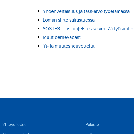
Yhdenvertaisuus ja tasa-arvo työelämässä
Loman siirto sairastuessa
SOSTES: Uusi ohjeistus selventää työsuhte
Muut perhevapaat
Yt- ja muutosneuvottelut
Yhteystiedot
Palaute