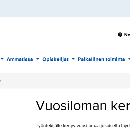
Pä
Ne
Ammatissa
Opiskelijat
Paikallinen toiminta
Alavalikko
Alavalikko
Alavalikko
t
Vuosiloman ke
Työntekijälle kertyy vuosilomaa jokaiselta tä