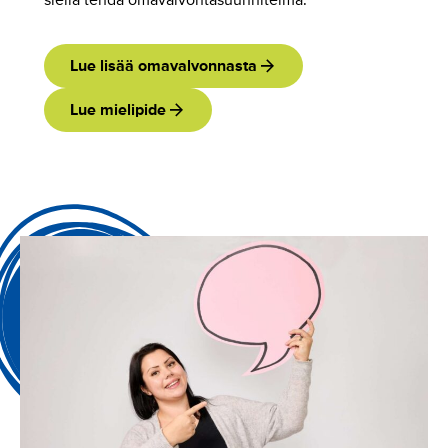
siellä tehdä omavalvontasuunnitelma.
Lue lisää omavalvonnasta
Lue mielipide