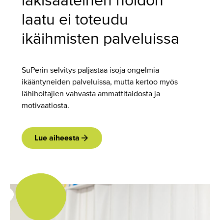
lakisääteinen hoidon
laatu ei toteudu
ikäihmisten palveluissa
SuPerin selvitys paljastaa isoja ongelmia
ikääntyneiden palveluissa, mutta kertoo myös
lähihoitajien vahvasta ammattitaidosta ja
motivaatiosta.
Lue aiheesta