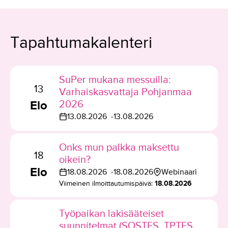
Tapahtumakalenteri
SuPer mukana messuilla:
13
Varhaiskasvattaja Pohjanmaa
Elo
2026
13.08.2026
13.08.2026
T
a
p
Onks mun palkka maksettu
18
a
oikein?
Elo
h
18.08.2026
18.08.2026
Webinaari
T
T
t
Viimeinen ilmoittautumispäivä:
18.08.2026
a
a
u
p
p
m
Työpaikan lakisääteiset
a
a
a
suunnitelmat (SOSTES, TPTES,
h
h