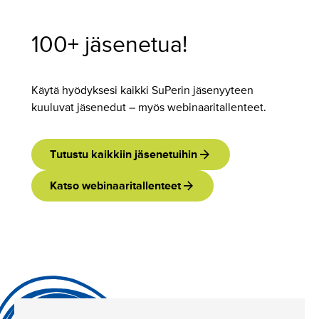
100+ jäsenetua!
Käytä hyödyksesi kaikki SuPerin jäsenyyteen
kuuluvat jäsenedut – myös webinaaritallenteet.
Tutustu kaikkiin jäsenetuihin
Katso webinaaritallenteet