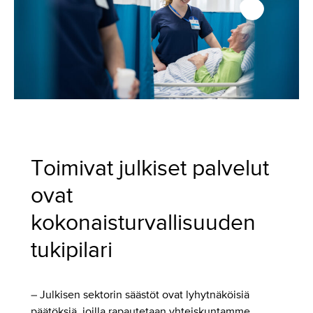
Toimivat julkiset palvelut
ovat
kokonaisturvallisuuden
tukipilari
– Julkisen sektorin säästöt ovat lyhytnäköisiä
päätöksiä, joilla rapautetaan yhteiskuntamme