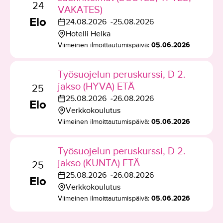
a
24
VAKATES)
t
t
l
Elo
24.08.2026
25.08.2026
u
u
T
k
Hotelli Helka
m
m
a
T
a
Viimeinen ilmoittautumispäivä:
05.06.2026
a
a
p
a
a
a
p
a
p
l
a
Työsuojelun peruskurssi, D 2.
h
a
k
i
jakso (HYVA) ETÄ
t
h
25
a
k
25.08.2026
26.08.2026
u
t
Elo
T
a
k
Verkkokoulutus
m
u
a
T
a
Viimeinen ilmoittautumispäivä:
05.06.2026
a
m
p
a
a
a
a
p
l
p
Työsuojelun peruskurssi, D 2.
h
a
k
a
jakso (KUNTA) ETÄ
t
h
25
a
i
25.08.2026
26.08.2026
u
t
Elo
T
a
k
Verkkokoulutus
m
u
a
T
k
Viimeinen ilmoittautumispäivä:
05.06.2026
a
m
p
a
a
a
a
a
p