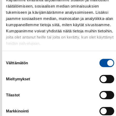
räätälöimiseen, sosiaalisen median ominaisuuksien
tukemiseen ja kävijämäärämme analysoimiseen. Lisäksi
IKÄIHMISTEN HOITO
jaamme sosiaalisen median, mainosalan ja analytiikka-alan
Henkilöstömitoitus
kumppaneillemme tietoja siitä, miten käytät sivustoamme.
Kumppanimme voivat yhdistää näitä tietoja muihin tietoihin,
vanhustenhoidossa
joita olet antanut heille tai joita on kerätty, kun olet käyttänyt
heidän palvelujaan.
Riittävä koulutetun hoitohenkilöstön määrä ja
Suostumuksen
tehokas valvonta ovat välttämättömiä turvallisen
Välttämätön
valinta
hoidon turvaamiseksi ikäihmisten hoidossa.
Yhteisöllisellä asumisella hyvinvointialueet hakevat
säästöjä, koska siihen ei ole säädetty
Mieltymykset
henkilöstömitoitusta.
Tilastot
Lue tiedote
Lue mielipide
Markkinointi