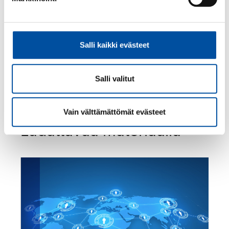
maahanmuutosta, kotoutumisesta ja
oppivat tukemaan monikulttuurisia
työyhteisöjä käytännönläheisten työpajojen
ja asiantuntijaluentojen avulla.
Salli kaikki evästeet
Lue lisää
Salli valitut
Vain välttämättömät evästeet
Ladattavaa materiaalia