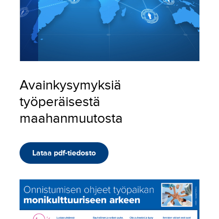
Avainkysymyksiä
työperäisestä
maahanmuutosta
Lataa pdf-tiedosto