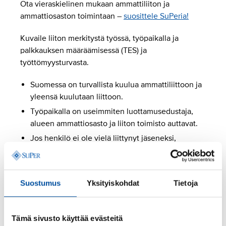
Ota vieraskielinen mukaan ammattiliiton ja
ammattiosaston toimintaan –
suosittele SuPeria!
Kuvaile liiton merkitystä työssä, työpaikalla ja
palkkauksen määräämisessä (TES) ja
työttömyysturvasta.
Suomessa on turvallista kuulua ammattiliittoon ja
yleensä kuulutaan liittoon.
Työpaikalla on useimmiten luottamusedustaja,
alueen ammattiosasto ja liiton toimisto auttavat.
Jos henkilö ei ole vielä liittynyt jäseneksi,
suosittele SuPeria ja ota mukaan.
Suostumus
Yksityiskohdat
Tietoja
Tämä sivusto käyttää evästeitä