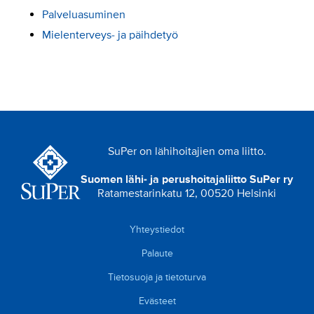
Palveluasuminen
Mielenterveys- ja päihdetyö
SuPer on lähihoitajien oma liitto.
Suomen lähi- ja perushoitajaliitto SuPer ry
Ratamestarinkatu 12, 00520 Helsinki
Yhteystiedot
Palaute
Tietosuoja ja tietoturva
Evästeet