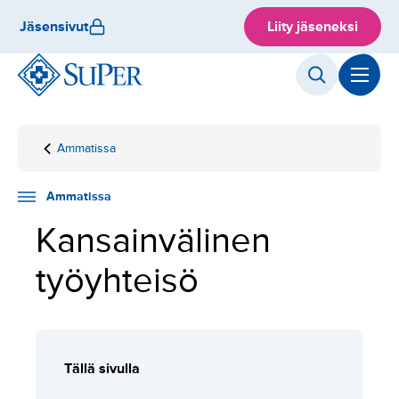
Hyppää
Jäsensivut
Liity jäseneksi
sisältöön
Ammatissa
Etusivu
Kansainvälinen
työyhteisö
Ammatissa
Kansainvälinen
työyhteisö
Tällä sivulla