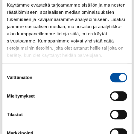
Käytämme evästeitä tarjoamamme sisällön ja mainosten
räätälöimiseen, sosiaalisen median ominaisuuksien
tukemiseen ja kävijämäärämme analysoimiseen. Lisäksi
jaamme sosiaalisen median, mainosalan ja analytiikka-
alan kumppaneillemme tietoja siitä, miten käytät
sivustoamme. Kumppanimme voivat yhdistää näitä
tietoja muihin tietoihin, joita olet antanut heille tai joita on
Koulutus: Henkilöstön
kerätty, kun olet käyttänyt heidän palvelujaan.
edustaja
monikulttuurisen
Suostumuksen
Välttämätön
valinta
työyhteisön kehittäjänä
Mieltymykset
Koulutus tarjoaa selkeät työkalut ja
käytännön esimerkit yhdenvertaisuuden,
Tilastot
osallisuuden ja turvallisen työilmapiirin
edistämiseen. Osallistujat syventävät
ymmärrystään työperäisestä
Markkinointi