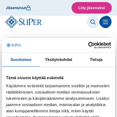
Hyppää
Jäsensivut
Liity jäseneksi
sisältöön
Jäsenedut
Etusivu
Jäsenyys
Paikalliset
jäsenedut
Jäsenyys
Suostumus
Yksityiskohdat
Tietoja
Paikalliset jäsenedut
Tämä sivusto käyttää evästeitä
Käytämme evästeitä tarjoamamme sisällön ja mainosten
Liiton tarjoamien jäsenetujen lisäksi SuPerin
räätälöimiseen, sosiaalisen median ominaisuuksien
ammattiosastot tarjoavat myös paikallisesti kyseisen
tukemiseen ja kävijämäärämme analysoimiseen. Lisäksi
alueen yritysten ja palveluntarjoajien kanssa
jaamme sosiaalisen median, mainosalan ja analytiikka-
neuvoteltuja jäsenetuja. Hyödynnä myös nämä
alan kumppaneillemme tietoja siitä, miten käytät
jäsenedut!