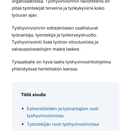
organisaatiossa. Työhyvinvoinnin tavoitteena on
pitää työntekijät terveinä ja työkykyisinä koko
työuran ajan.
Työhyvinvoinnin edistämiseen osallistuvat
työnantaja, työntekijä ja työterveyshuolto.
Työhyvinvointi lisää työhön sitoutumista ja
sairauspoissaolojen määrä laskee.
Työpaikalle on hyvä laatia työhyvinvointiohjelma
yhteistyössä henkilöstön kanssa.
Tällä sivulla
Esihenkilöiden ja työnantajien rooli
työhyvinvoinnissa
Työntekijän rooli työhyvinvoinnissa