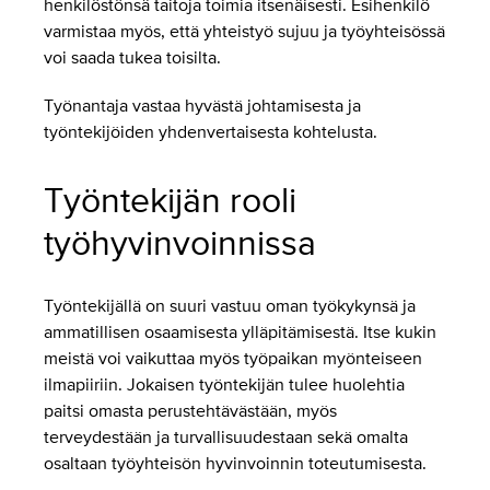
henkilöstönsä taitoja toimia itsenäisesti. Esihenkilö
varmistaa myös, että yhteistyö sujuu ja työyhteisössä
voi saada tukea toisilta.
Työnantaja vastaa hyvästä johtamisesta ja
työntekijöiden yhdenvertaisesta kohtelusta.
Työntekijän rooli
työhyvinvoinnissa
Työntekijällä on suuri vastuu oman työkykynsä ja
ammatillisen osaamisesta ylläpitämisestä. Itse kukin
meistä voi vaikuttaa myös työpaikan myönteiseen
ilmapiiriin. Jokaisen työntekijän tulee huolehtia
paitsi omasta perustehtävästään, myös
terveydestään ja turvallisuudestaan sekä omalta
osaltaan työyhteisön hyvinvoinnin toteutumisesta.