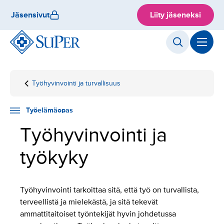
Hyppää
Jäsensivut
Liity jäseneksi
sisältöön
Työhyvinvointi ja turvallisuus
Etusivu
Työelämäopas
Työhyvinvointi
ja työkyky
Työelämäopas
Työhyvinvointi ja
työkyky
Työhyvinvointi tarkoittaa sitä, että työ on turvallista,
terveellistä ja mielekästä, ja sitä tekevät
ammattitaitoiset työntekijät hyvin johdetussa