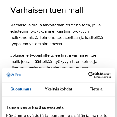
Varhaisen tuen malli
Varhaisella tuella tarkoitetaan toimenpiteitä, joilla
edistetään työkykyä ja ehkäistään työkyvyn
heikkenemistä. Toimenpiteet sovitaan ja käsitellään
työpaikan yhteistoiminnassa.
Jokaiselle työpaikalle tulee laatia varhaisen tuen
malli, jossa määritellään työkyvyn tuen keinot ja
tilanteet, koska mallin toimenpiteet otetaan
käyttöön.
Toimintamalli tulee sisältää toimenpiteet varhaisesta
Suostumus
Yksityiskohdat
Tietoja
tuesta, tehostetusta tuesta ja työhön paluun tuesta.
Työkyvyn tukemisen tarpeen voi havaita ja ottaa
esille kuka vaan työyhteisön jäsen, työsuojelu tai
Tämä sivusto käyttää evästeitä
työterveyshuolto.
Käytämme evästeitä tarjoamamme sisällön ja mainosten