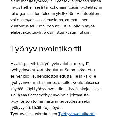
alentuneella työkyvyllä. Työntekijä voidaan siirtää
myös hetkellisesti tai kokonaan toisiin työtehtäviin
tai organisaation toiseen yksikköön. Vaihtoehtona
voi olla myös osasairausloma, ammatillinen
kuntoutus tai uudelleen koulutus, jolloin myös
eläkevakuutusyhtiö osallistuu kustannuksiin.
Työhyvinvointikortti
Hyvä tapa edistää työhyvinvointia on käydä
työhyvinvointikortti-koulutus. Se on tarkoitettu
esihenkilöille, henkilöstön edustajille ja kaikille
työhyvinvoinnista kiinnostuneille. Koulutuksessa
käydään läpi työhyvinvointiin liittyviä lakeja, lisäksi
siellä saa tietoa työhyvinvoinnin johtamista,
työyhteisön toiminnasta ja terveydestä sekä
työkyvystä. Lisätietoja löydät
Työturvallisuuskeskuksen
Työhyvinvointikortti
-