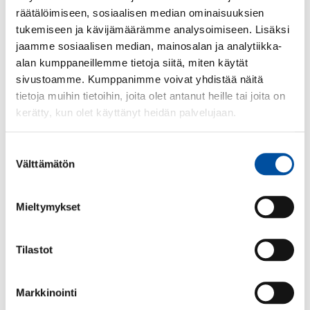
räätälöimiseen, sosiaalisen median ominaisuuksien
Työkykykeskustelu
tukemiseen ja kävijämäärämme analysoimiseen. Lisäksi
jaamme sosiaalisen median, mainosalan ja analytiikka-
alan kumppaneillemme tietoja siitä, miten käytät
Varhaisen tuen mallin ensimmäinen vaihe on
sivustoamme. Kumppanimme voivat yhdistää näitä
työkykykeskustelu. Keskustelu käydään esihenkilön
tietoja muihin tietoihin, joita olet antanut heille tai joita on
ja työntekijän välillä. Työntekijä voi halutessaan
kerätty, kun olet käyttänyt heidän palvelujaan.
ottaa keskusteluun mukaan työsuojeluvaltuutetun
tai luottamusmiehen.
Suostumuksen
Keskustelussa käsitellään esille noussutta huolta
Välttämätön
valinta
työntekijän työkyvystä. Keskustelussa sovitaan,
miten työkykyä voidaan tukea ja millä keinoin.
Mieltymykset
Sovitut toimenpiteet kirjataan, toteutetaan ja
seurataan.
Tilastot
Työterveysneuvottelu
Markkinointi