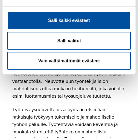
Mikäli työkyvyn alentuminen johtuu selkeästi
terveydellisestä ongelmasta tai
työkykykeskustelussa sovitut toimet eivät ole
Salli kaikki evästeet
riittäviä, järjestetään työterveysneuvottelut.
Neuvottelu on usein hyvä pitää myös silloin, kun
työntekijä palaa takaisin töihin pidemmältä
Salli valitut
sairauslomalta.
Neuvotteluun osallistuvat työterveyshuollon
Vain välttämättömät evästeet
edustaja, esihenkilö ja työntekijä. Ennen
neuvottelua työntekijä voi käydä ensin yksin lääkärin
vastaanotolla. Neuvotteluun työntekijällä on
mahdollisuus ottaa mukaan tukihenkilö, joka voi olla
esim. luottamusmies tai työsuojeluvaltuutettu.
Työterveysneuvottelussa pyritään etsimään
ratkaisuja työkyvyn tukemiselle ja mahdolliselle
työhön paluulle. Työtehtäviä voidaan keventää ja
muokata siten, että työnteko on mahdollista