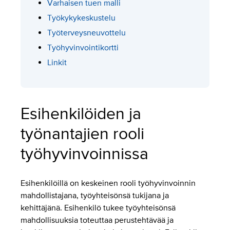
Varhaisen tuen malli
Työkykykeskustelu
Työterveysneuvottelu
Työhyvinvointikortti
Linkit
Esihenkilöiden ja
työnantajien rooli
työhyvinvoinnissa
Esihenkilöillä on keskeinen rooli työhyvinvoinnin
mahdollistajana, työyhteisönsä tukijana ja
kehittäjänä. Esihenkilö tukee työyhteisönsä
mahdollisuuksia toteuttaa perustehtävää ja