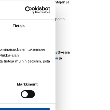
ton vapaa perustuu tällöin työnantajan ja
 palkatonta harkinnanvaraista vapaata.
Tietoja
apuolisesti palkattomia vapaita
 ominaisuuksien tukemiseen
ä tarkoittaa, että edellytysten täyttyessä
tiikka-alan
tekijälle (esimerkiksi
opintovapaa
ja
ietoja muihin tietoihin, joita
omaishoitovapaa).
Markkinointi