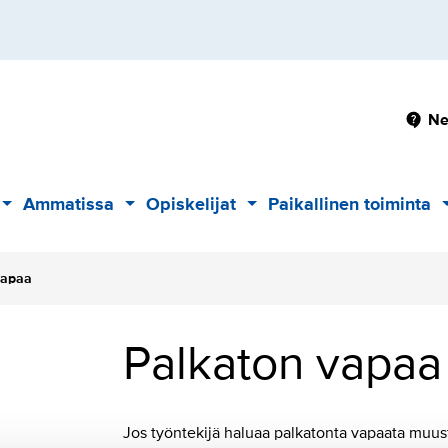
Pä
Ne
Ammatissa
Opiskelijat
Paikallinen toiminta
Alavalikko
Alavalikko
Alavalikko
vapaa
Palkaton vapaa
Jos työntekijä haluaa palkatonta vapaata muust