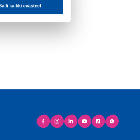
en ehdoista sopimista
Salli kaikki evästeet