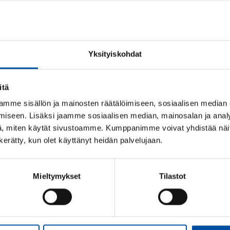
tulee vapaasta sopia työnantajan kanssa. Palka
työntekijän väliseen sopimukseen.
Työnantaja päättää, myöntääkö se työntekijälle
Työnantaja voi kieltäytyä myöntämästä sitä.
Yksityiskohdat
Työnantajan tulee kohdella työntekijöitään tas
myöntäessään.
itä
mme sisällön ja mainosten räätälöimiseen, sosiaalisen median
Osa palkattomista vapaista on lakisääteisiä. Täm
iseen. Lisäksi jaamme sosiaalisen median, mainosalan ja analy
työnantajan tulee tällainen vapaa myöntää työn
, miten käytät sivustoamme. Kumppanimme voivat yhdistää näitä t
palkattomat perhevapaat kuten
hoitovapaa
ja 
n kerätty, kun olet käyttänyt heidän palvelujaan.
Lue seuraavaksi
Mieltymykset
Tilastot
Yhdenvertaisuus ja tasa-arvo työelämässä
Loman siirto sairastuessa