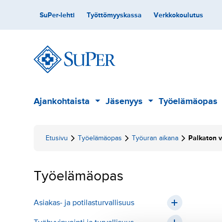
Hyppää
Toissijainen
SuPer-lehti
Työttömyyskassa
Verkkokoulutus
sisältöön
Päävalikko
Ajankohtaista
Jäsenyys
Työelämäopas
Alavalikko
Alavalikko
Etusivu
Työelämäopas
Työuran aikana
Palkaton 
Työelämäopas
Asiakas- ja potilasturvallisuus