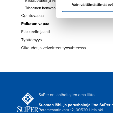
Raskausvapaa ja vanhempainvapaa
Vain välttämättömät ev
Tilapäinen hoitovapaa
Opintovapaa
Palkaton vapaa
Eläkkeelle jäänti
Työttömyys
Oikeudet ja velvoitteet työsuhteessa
SuPer on lähihoitajien oma liitto.
Suomen lähi- ja perushoitajaliitto SuPer 
Ratamestarinkatu 12, 00520 Helsinki