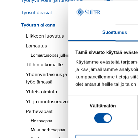
Työhyvinvointi ja turvallisuus
Työsuhdeasiat
Työuran aikana
Suostumus
Liikkeen luovutus
Lomautus
Tämä sivusto käyttää eväste
Lomautusopas julkiselle sektorille
Käytämme evästeitä tarjoama
Töihin ulkomaille
ja kävijämäärämme analysoim
Yhdenvertaisuus ja tasa-arvo
kumppaneillemme tietoja siitä
työelämässä
olet antanut heille tai joita o
Yhteistoiminta
Suostumuksen
Yt- ja muutosneuvottelut
Välttämätön
valinta
Perhevapaat
Hoitovapaa
Muut perhevapaat