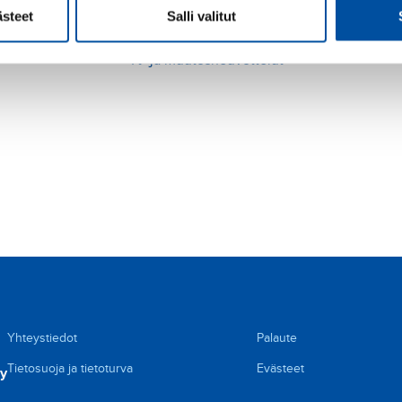
SOSTES: Uusi ohjeistus selventää työsuhte
ästeet
Salli valitut
Muut perhevapaat
Yt- ja muutosneuvottelut
Yhteystiedot
Palaute
Tietosuoja ja tietoturva
Evästeet
ry