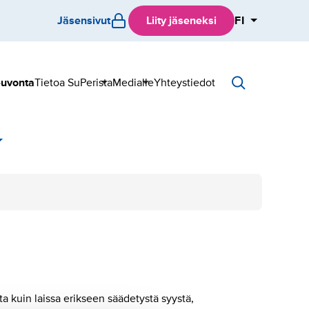
Jäsensivut
Liity jäseneksi
FI
ävalikko
uvonta
Tietoa SuPerista
Medialle
Yhteystiedot
Alavalikko
Alavalikko
Alavalikko
a kuin laissa erikseen säädetystä syystä,