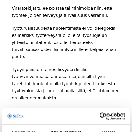
Vaaratekijät tulee poistaa tai minimoida niin, ettei
työntekijöiden terveys ja turvallisuus vaarannu.
Työturvallisuudesta huolehtimista ei voi delegoida
esimerkiksi työterveyshuollolle tai työsuojelun
yhteistoimintahenkilöstölle. Perusteeksi
turvallisuusasioiden laiminlyönnille ei kelpaa rahan
puute.
Työympäristön terveellisyyden lisäksi
työhyvinvointia parannetaan tarjoamalla hyvät
työehdot, huolehtimalla työntekijöiden henkisestä
hyvinvoinnista ja huolehtimalla siitä, että johtaminen
on oikeudenmukaista.
Jokainen on velvollinen noudattamaan työpaikan
turvallisuusohjeita ja ottamaan huomioon
vaaratekijät. Jokaisen tulee ilmoittaa