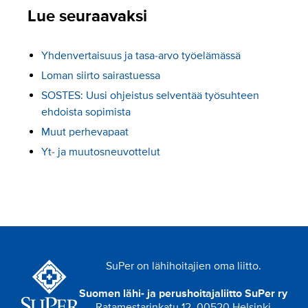
Lue seuraavaksi
Yhdenvertaisuus ja tasa-arvo työelämässä
Loman siirto sairastuessa
SOSTES: Uusi ohjeistus selventää työsuhteen
ehdoista sopimista
Muut perhevapaat
Yt- ja muutosneuvottelut
SuPer on lähihoitajien oma liitto.
Suomen lähi- ja perushoitajaliitto SuPer ry
Ratamestarinkatu 12, 00520 Helsinki