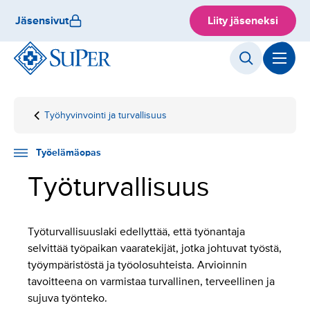
Hyppää
Jäsensivut
Liity jäseneksi
sisältöön
Työhyvinvointi ja turvallisuus
Etusivu
Työelämäopas
Työturvallisuus
Työelämäopas
Työturvallisuus
Työturvallisuuslaki edellyttää, että työnantaja
selvittää työpaikan vaaratekijät, jotka johtuvat työstä,
työympäristöstä ja työolosuhteista. Arvioinnin
tavoitteena on varmistaa turvallinen, terveellinen ja
sujuva työnteko.