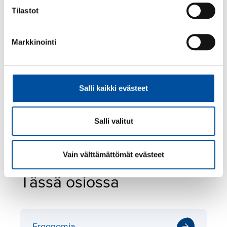
Tilastot
Työympäristöä säätelevät työturvallisuuslaki ja
sen nojalla annetut alemman asteiset määräykset
Markkinointi
Työturvallisuuslaki 738/2002
Valtioneuvoston asetus työpaikkojen
turvallisuus- … 577/2003
Valtioneuvoston asetus terävien
Salli kaikki evästeet
instrumenttien… 317/2013
Työaikaa säätelevät
Salli valitut
Työaikalaki 872/2019
Vuosilomalaki 162/2005
Vain välttämättömät evästeet
Tässä osiossa
Ergonomia