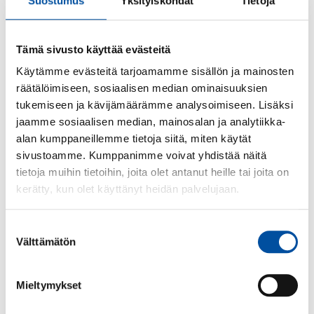
havaitsemistaan puutteista omalle esimiehelle ja
Suostumus
Yksityiskohdat
Tietoja
työsuojeluvaltuutetulle.
Jos työyhteisössäsi on turvallisuus- tai
Tämä sivusto käyttää evästeitä
ilmapiiriongelmia, käänny
työsuojelutoimijoiden
Käytämme evästeitä tarjoamamme sisällön ja mainosten
puoleen
.
räätälöimiseen, sosiaalisen median ominaisuuksien
tukemiseen ja kävijämäärämme analysoimiseen. Lisäksi
Lue myös
jaamme sosiaalisen median, mainosalan ja analytiikka-
alan kumppaneillemme tietoja siitä, miten käytät
sivustoamme. Kumppanimme voivat yhdistää näitä
Vaarojen tunnistaminen ja riskien arviointi –
tietoja muihin tietoihin, joita olet antanut heille tai joita on
Työturvallisuuskeskus
kerätty, kun olet käyttänyt heidän palvelujaan.
Riskien arviointi työpaikalla | Työterveyslaitos
Suostumuksen
Keskeisimmät työsuojelusäädökset ovat (finlex.fi):
Välttämätön
valinta
Työsuhteen ehtoja säätelevät
Mieltymykset
Työsopimuslaki 55/2001
työehtosopimukset
.