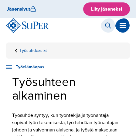
Hyppää
Jäsensivut
Liity jäseneksi
sisältöön
Työsuhdeasiat
Etusivu
Työelämäopas
Työsuhteen
alkaminen
Työelämäopas
Työsuhteen
alkaminen
Työsuhde syntyy, kun työntekijä ja työnantaja
sopivat työn tekemisestä, työ tehdään työnantajan
johdon ja valvonnan alaisena, ja työstä maksetaan