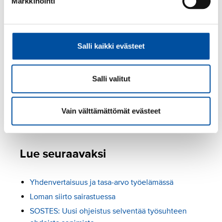
Markkinointi
Työsopimuksen
tekeminen
Salli kaikki evästeet
Työsuhteen muoto
Salli valitut
Työsuhteen tunnusmerkit
Vain välttämättömät evästeet
Tyosuojelu.fi
Lue seuraavaksi
Yhdenvertaisuus ja tasa-arvo työelämässä
Loman siirto sairastuessa
SOSTES: Uusi ohjeistus selventää työsuhteen