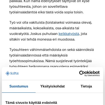
palkkaa. Kun nämä edellytykset täyttyvät on kyse
työsuhteesta, johon on sovellettava
työlainsäädäntöä eikä tästä voida sopia toisin.
Työ voi olla vakituista (toistaiseksi voimassa oleva),
määräaikaista, kokoaikaista, osa-aikaista tai
vuokratyötä. Joskus puhutaan
keikkatyöstä
, jota
sitäkin voi tehdä monessa eri muodossa.
Työsuhteen vähimmäisehdoista on sekä säännöksiä
työlainsäädännössä että määräyksiä
työehtosopimuksissa. Nämä suojelevat työntekijää
työsuhteen heikompana osapuolena esimerkiksi
työaikojen liiallisen kuormittavuuden ja sairausajan
toimeentulon osalta.
Suostumus
Yksityiskohdat
Tietoja
Työlainsäädäntö luo sekä työntekijälle että
työnantajalle oikeuksia ja velvollisuuksia työsuhteen
ajaksi. Näistä löydät lisätietoja kohdasta
oikeudet ja
Tämä sivusto käyttää evästeitä