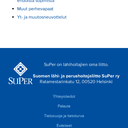
ehdoista sopimista
Muut perhevapaat
Yt- ja muutosneuvottelut
SuPer on lähihoitajien oma liitto.
Suomen lähi- ja perushoitajaliitto SuPer ry
Ratamestarinkatu 12, 00520 Helsinki
Yhteystiedot
Palaute
Tietosuoja ja tietoturva
Evästeet