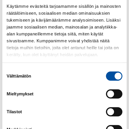
velvollisuudet työsuhteessa.
Käytämme evästeitä tarjoamamme sisällön ja mainosten
Joskus voi olla epäselvää, onko sopimussuhteessa
räätälöimiseen, sosiaalisen median ominaisuuksien
kyse työsuhteesta vai yritystoiminnasta. Jos työn
tukemiseen ja kävijämäärämme analysoimiseen. Lisäksi
tekemiseksi laadittu sopimus on otsikoitu muuksi
jaamme sosiaalisen median, mainosalan ja analytiikka-
kuin
työsopimukseksi
, kannattaa sinun tarkistaa
alan kumppaneillemme tietoja siitä, miten käytät
SuPerin edunvalvonnasta täyttyvätkö työsuhteen
sivustoamme. Kumppanimme voivat yhdistää näitä
edellytykset.
tietoja muihin tietoihin, joita olet antanut heille tai joita on
kerätty, kun olet käyttänyt heidän palvelujaan.
Lue lisää
Suostumuksen
Välttämätön
valinta
Koeaika
Mieltymykset
Tilastot
Työajasta sopiminen