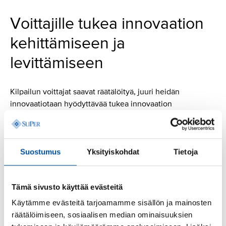
Voittajille tukea innovaation
kehittämiseen ja
levittämiseen
Kilpailun voittajat saavat räätälöityä, juuri heidän
innovaatiotaan hyödyttävää tukea innovaation
kehittämiseen ja levittämiseen sekä tutkittua tietoa
toiminnastaan.
Pääsevät yhteiskehittämisen areenoille muiden hoivan
Suostumus
Yksityiskohdat
Tietoja
alan innovaatioiden ja yhteiskunnallisten toimijoiden
kanssa
Tämä sivusto käyttää evästeitä
Voittajat saavat myös näkyvyyttä ja viestinnällistä tukea
Käytämme evästeitä tarjoamamme sisällön ja mainosten
sekä tukea innovaatioiden levittämiseen hankkeen
räätälöimiseen, sosiaalisen median ominaisuuksien
loppuun asti, vuoteen 2031.