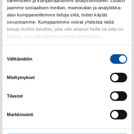
tukemiseen ja kävijämäärämme analysoimiseen. Lisäksi
jaamme sosiaalisen median, mainosalan ja analytiikka-
alan kumppaneillemme tietoja siitä, miten käytät
sivustoamme. Kumppanimme voivat yhdistää näitä
tietoja muihin tietoihin, joita olet antanut heille tai joita on
Lisää aiheesta
kerätty, kun olet käyttänyt heidän palvelujaan.
Huomisen hoivatyö -kilpailun järjestää Hoivatyön
Suostumuksen
tulevaisuus (CAREFUTURE) -hanke, jota johtaa
Välttämätön
valinta
Työterveyslaitos partnereinaan Teknologian
tutkimuskeskus VTT, Terveyden ja hyvinvoinnin laitos
THL, Jyväskylän yliopisto ja Tampereen
Mieltymykset
ammattikorkeakoulu. Tutkimusta rahoittaa strategisen
tutkimuksen neuvosto, joka toimii Suomen Akatemian
Tilastot
yhteydessä.
Markkinointi
Huomisen hoivatyö -
innovaatiokilpailu