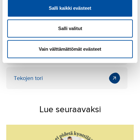
Työterveyslaitos
Salli kaikki evästeet
Salli valitut
Kun arjen oivallus muuttaa
työtä: hoivatyön innovaatioita
etsimässä
Vain välttämättömät evästeet
Työterveyslaitoksen blogi
Tekojen tori
Lue seuraavaksi