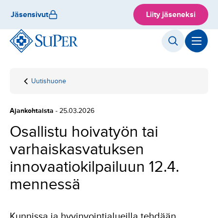
Hyppää
Jäsensivut
Liity jäseneksi
sisältöön
Uutishuone
Etusivu
Osallistu hoivatyön
tai
varhaiskasvatuksen
Ajankohtaista
- 25.03.2026
innovaatiokilpailuun
12.4. mennessä
Osallistu hoivatyön tai
varhaiskasvatuksen
innovaatiokilpailuun 12.4.
mennessä
Kunnissa ja hyvinvointialueilla tehdään