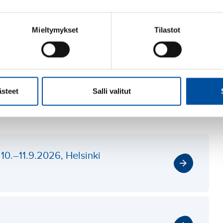
Mieltymykset
Tilastot
jotka työskentelevät kyseisellä työnantajalla tai sopimusalalla
u mukaan mahdollisimman nopeasti Oma SuPerissa.
ästeet
Salli valitut
10.–11.9.2026, Helsinki