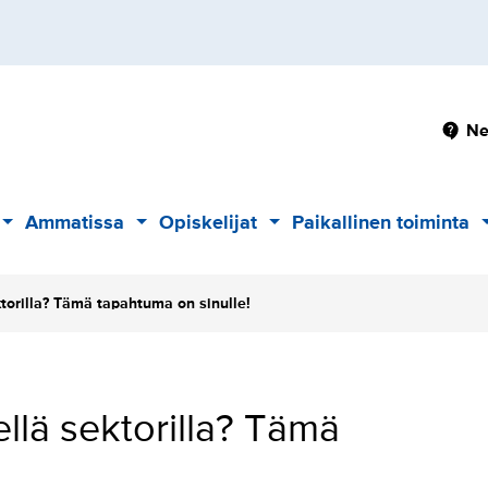
Pä
Ne
Ammatissa
Opiskelijat
Paikallinen toiminta
Alavalikko
Alavalikko
Alavalikko
ktorilla? Tämä tapahtuma on sinulle!
llä sektorilla? Tämä