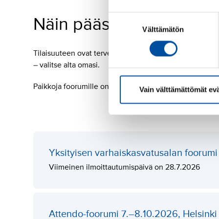
Suostumuksen
Näin pääset mukaan
Välttämätön
valinta
Tilaisuuteen ovat tervetulleita kaikki SuPerin jäsenet, 
– valitse alta omasi.
Paikkoja foorumille on rajoitetusti, joten ilmoittaud
Vain välttämättömät ev
Yksityisen varhaiskasvatusalan foorumi 
Viimeinen ilmoittautumispäivä on 28.7.2026
Attendo-foorumi 7.–8.10.2026, Helsinki