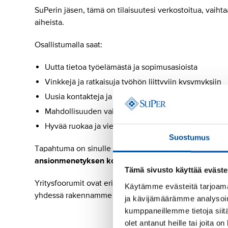
SuPerin jäsen, tämä on tilaisuutesi verkostoitua, vaihta
aiheista.
Osallistumalla saat:
Uutta tietoa työelämästä ja sopimusasioista
Vinkkejä ja ratkaisuja työhön liittyviin kysymyksiin
Uusia kontakteja ja verkostoja
Mahdollisuuden vaikuttaa alan kehitykseen
Hyvää ruokaa ja vielä parempaa superilaista seuraa
Suostumus
Tapahtuma on sinulle maksuton:
SuPer maksaa puoles
ansionmenetyksen korvauksen
.
Tämä sivusto käyttää eväste
Yritysfoorumit ovat erinomainen tilaisuus vaikuttaa, op
Käytämme evästeitä tarjoama
yhdessä rakennamme parempaa työelämää!
ja kävijämäärämme analysoim
kumppaneillemme tietoja siitä
olet antanut heille tai joita o