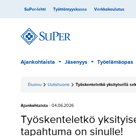
Hyppää
Toissijainen
SuPer-lehti
Työttömyyskassa
Verkkokoulutus
sisältöön
Päävalikko
Ajankohtaista
Jäsenyys
Työelämäopas
Alavalikko
Alavalikko
Etusivu
Uutishuone
Työskenteletkö yksityisellä se
Ajankohtaista
- 04.06.2026
Työskenteletkö yksityise
tapahtuma on sinulle!