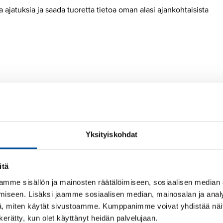
a ajatuksia ja saada tuoretta tietoa oman alasi ajankohtaisista
Yksityiskohdat
tasi matkat, majoituksen ja ruokailut sekä mahdollisen
itä
pia ja vahvistaa yhteisöllisyyttä. Lähde rohkeasti mukaan –
mme sisällön ja mainosten räätälöimiseen, sosiaalisen median
iseen. Lisäksi jaamme sosiaalisen median, mainosalan ja analy
, miten käytät sivustoamme. Kumppanimme voivat yhdistää näitä t
n kerätty, kun olet käyttänyt heidän palvelujaan.