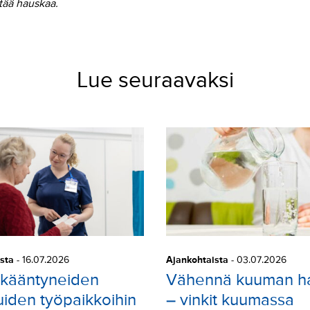
itää hauskaa.
Lue seuraavaksi
sta
-
16.07.2026
Ajankohtaista
-
03.07.2026
ikääntyneiden
Vähennä kuuman ha
uiden työpaikkoihin
– vinkit kuumassa