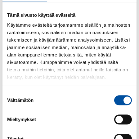
Tämä sivusto käyttää evästeitä
Käytämme evästeitä tarjoamamme sisällön ja mainosten
Ohjelma
räätälöimiseen, sosiaalisen median ominaisuuksien
tukemiseen ja kävijämäärämme analysoimiseen. Lisäksi
jaamme sosiaalisen median, mainosalan ja analytiikka-
alan kumppaneillemme tietoja siitä, miten käytät
9.00–9.15
Tapahtuman avaus
sivustoamme. Kumppanimme voivat yhdistää näitä
tietoja muihin tietoihin, joita olet antanut heille tai joita on
kerätty, kun olet käyttänyt heidän palvelujaan.
9.15–9.45
Lähihoitajana kotihoidossa
Suostumuksen
Ilmoitusvelvollisuus lähihoitajan
9.45–10.15
Välttämätön
valinta
työssä
Mieltymykset
10.15–10.30
Tauko
Tilastot