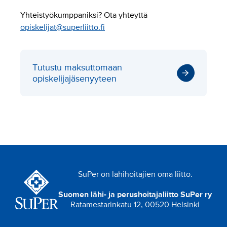
Yhteistyökumppaniksi? Ota yhteyttä
opiskelijat@superliitto.fi
Tutustu maksuttomaan
opiskelijajäsenyyteen
SuPer on lähihoitajien oma liitto.
Suomen lähi- ja perushoitajaliitto SuPer ry
Ratamestarinkatu 12, 00520 Helsinki