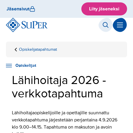
Hyppää
Jäsensivut
Liity jäseneksi
sisältöön
Opiskelijatapahtumat
Etusivu
Opiskelijat
Lähihoitaja
2026
Opiskelijat
Lähihoitaja 2026 -
verkkotapahtuma
Lähihoitajaopiskelijoille ja opettajille suunnattu
verkkotapahtuma järjestetään perjantaina 4.9.2026
klo 9.00–14.15. Tapahtuma on maksuton ja avoin