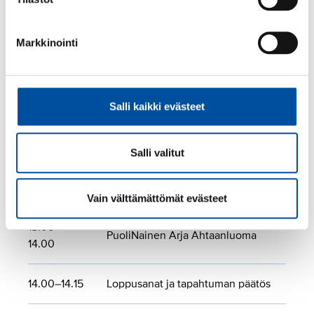
10.30–
Lähihoitajana vammaistyössä
11.00
Markkinointi
11.00–
Ruokatauko
12.00
Salli kaikki evästeet
12.00–
Musiikki hoitotyön välineenä
12.30
Salli valitut
12.30–
Perustason ensihoitaja
13.00
Vain välttämättömät evästeet
13.00–
PuoliNainen Arja Ahtaanluoma
14.00
14.00–14.15
Loppusanat ja tapahtuman päätös