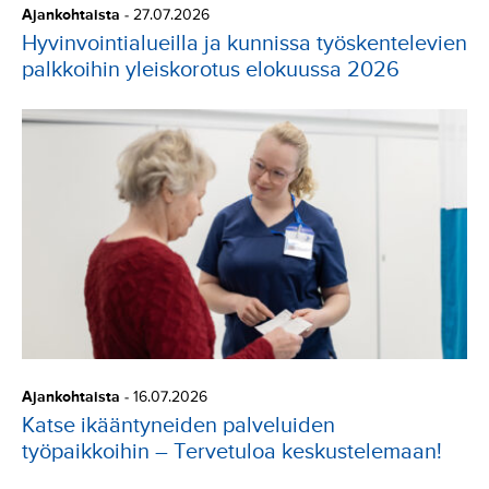
Ajankohtaista
-
27.07.2026
e
Hyvinvointialueilla ja kunnissa työskentelevien
t
palkkoihin yleiskorotus elokuussa 2026
t
y
ö
p
a
i
k
a
n
m
o
n
i
Ajankohtaista
-
16.07.2026
k
Katse ikääntyneiden palveluiden
u
työpaikkoihin – Tervetuloa keskustelemaan!
l