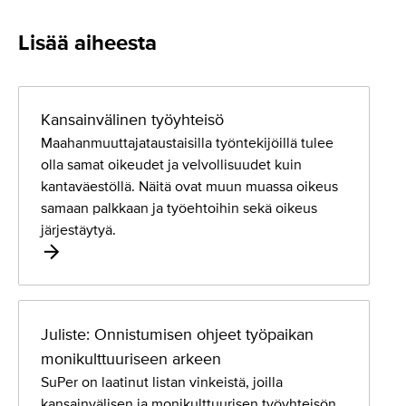
Lisää aiheesta
K
a
Kansainvälinen työyhteisö
n
Maahanmuuttajataustaisilla työntekijöillä tulee
s
olla samat oikeudet ja velvollisuudet kuin
a
kantaväestöllä. Näitä ovat muun muassa oikeus
i
samaan palkkaan ja työehtoihin sekä oikeus
n
järjestäytyä.
v
ä
l
J
i
u
Juliste: Onnistumisen ohjeet työpaikan
n
l
e
monikulttuuriseen arkeen
i
n
SuPer on laatinut listan vinkeistä, joilla
s
t
kansainvälisen ja monikulttuurisen työyhteisön