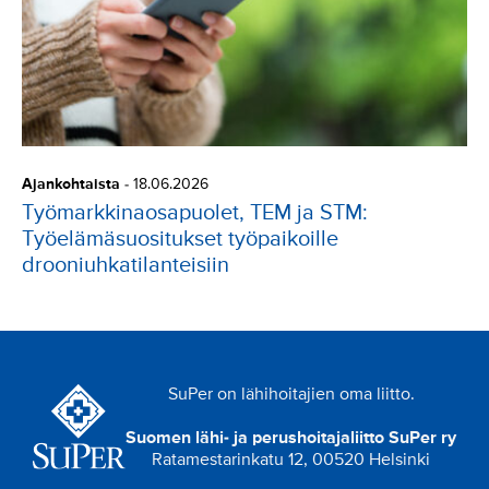
Ajankohtaista
-
18.06.2026
Työmarkkinaosapuolet, TEM ja STM:
Työelämäsuositukset työpaikoille
drooniuhkatilanteisiin
SuPer on lähihoitajien oma liitto.
Suomen lähi- ja perushoitajaliitto SuPer ry
Ratamestarinkatu 12, 00520 Helsinki