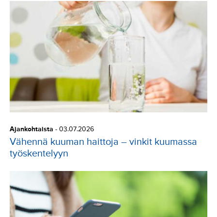
t
t
u
u
r
i
s
e
e
n
a
Ajankohtaista
-
03.07.2026
r
Vähennä kuuman haittoja – vinkit kuumassa
k
työskentelyyn
e
e
n