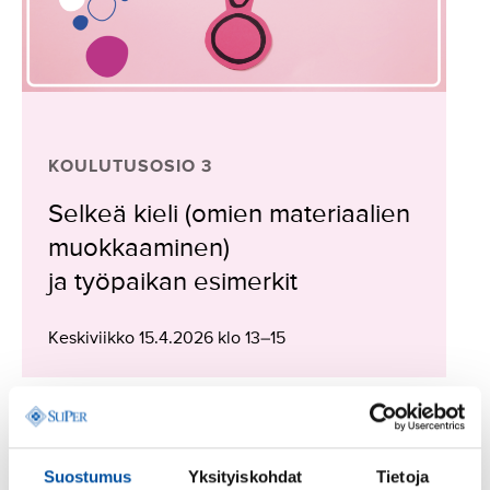
KOULUTUSOSIO 3
Selkeä kieli (omien materiaalien
muokkaaminen)
ja työpaikan esimerkit
Keskiviikko 15.4.2026 klo 13–15
Päivitetty 2.3.2026 kello 12.08:
Kieliohjaajakoulutukseen ilmoittautuminen on
päättynyt, koulutus on täynnä.
Suostumus
Yksityiskohdat
Tietoja