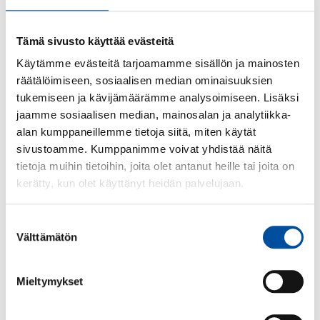
Mitä hyötyä osallistuja saa?
Tämä sivusto käyttää evästeitä
Käytämme evästeitä tarjoamamme sisällön ja mainosten
räätälöimiseen, sosiaalisen median ominaisuuksien
Osallistuja saa konkreettisia toimintatapoja siihen,
tukemiseen ja kävijämäärämme analysoimiseen. Lisäksi
miten tukea opiskelijaa tai vieraskielistä työkaveria
jaamme sosiaalisen median, mainosalan ja analytiikka-
turvallisesti ja rakentavasti erilaisissa työtilanteissa
alan kumppaneillemme tietoja siitä, miten käytät
(esim. ohjaaminen, perehdytys ja arjen työtehtävät).
sivustoamme. Kumppanimme voivat yhdistää näitä
Koulutus auttaa tunnistamaan, mikä
tietoja muihin tietoihin, joita olet antanut heille tai joita on
vuorovaikutuksessa on olennaista, ja miten toimia niin,
kerätty, kun olet käyttänyt heidän palvelujaan.
että väärinymmärrykset vähenevät ja työ sujuu
paremmin. Koulutuksen avulla kasvatat omaa
Suostumuksen
ammatillista varmuutta ohjaamisessa ja
Välttämätön
valinta
perehdytyksessä.
Koulutuksen päätteeksi saat osallistumistodistuksen.
Mieltymykset