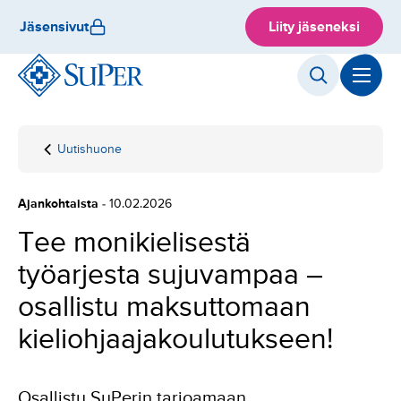
Hyppää
Jäsensivut
Liity jäseneksi
sisältöön
Uutishuone
Etusivu
Tee monikielisestä
työarjesta sujuvampaa –
osallistu maksuttomaan
Ajankohtaista
- 10.02.2026
kieliohjaajakoulutukseen!
Tee monikielisestä
työarjesta sujuvampaa –
osallistu maksuttomaan
kieliohjaajakoulutukseen!
Osallistu SuPerin tarjoamaan