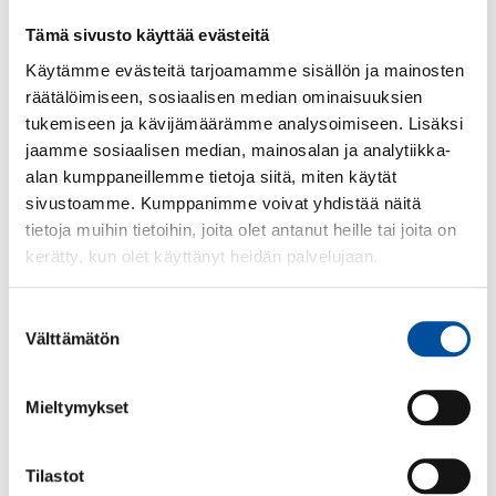
Kohderyhmät
Tämä sivusto käyttää evästeitä
1. jakson suorittaneille
Käytämme evästeitä tarjoamamme sisällön ja mainosten
räätälöimiseen, sosiaalisen median ominaisuuksien
tukemiseen ja kävijämäärämme analysoimiseen. Lisäksi
Ilmoittaudu
jaamme sosiaalisen median, mainosalan ja analytiikka-
alan kumppaneillemme tietoja siitä, miten käytät
sivustoamme. Kumppanimme voivat yhdistää näitä
Tapahtuman tiedot
tietoja muihin tietoihin, joita olet antanut heille tai joita on
kerätty, kun olet käyttänyt heidän palvelujaan.
Ajankohta
25.8.2026
- 26.8.2026
Suostumuksen
Välttämätön
Tapahtuma alkaa
valinta
25.8.2026 00:00
Mieltymykset
Tapahtuma päättyy
26.8.2026 00:00
Tilastot