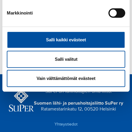
Tapahtumapaikka
Verkkokoulutus
Markkinointi
Viimeinen ilmoittautumispäivä
5.6.2026
Salli kaikki evästeet
Lisätiedot
t
tarja.sundqvist@superliitto.fi
Salli valitut
a
r
j
Vain välttämättömät evästeet
a
SuPer on lähihoitajien oma liitto.
.
s
Suomen lähi- ja perushoitajaliitto SuPer ry
u
Ratamestarinkatu 12, 00520 Helsinki
n
d
Yhteystiedot
q