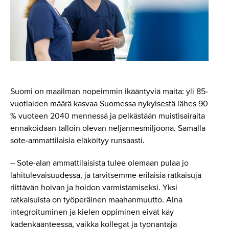
Suomi on maailman nopeimmin ikääntyviä maita: yli 85-
vuotiaiden määrä kasvaa Suomessa nykyisestä lähes 90
% vuoteen 2040 mennessä ja pelkästään muistisairaita
ennakoidaan tällöin olevan neljännesmiljoona. Samalla
sote-ammattilaisia eläköityy runsaasti.
– Sote-alan ammattilaisista tulee olemaan pulaa jo
lähitulevaisuudessa, ja tarvitsemme erilaisia ratkaisuja
riittävän hoivan ja hoidon varmistamiseksi. Yksi
ratkaisuista on työperäinen maahanmuutto. Aina
integroituminen ja kielen oppiminen eivät käy
kädenkäänteessä, vaikka kollegat ja työnantaja