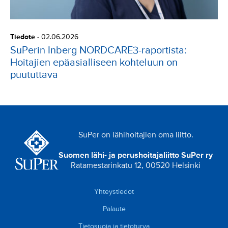
Tiedote
-
02.06.2026
SuPerin Inberg NORDCARE3-raportista:
Hoitajien epäasialliseen kohteluun on
puututtava
SuPer on lähihoitajien oma liitto.
Suomen lähi- ja perushoitajaliitto SuPer ry
Ratamestarinkatu 12, 00520 Helsinki
Yhteystiedot
Palaute
Tietosuoja ja tietoturva