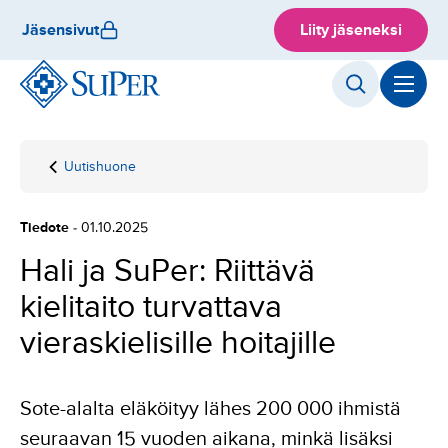
Hyppää
Jäsensivut
Liity jäseneksi
sisältöön
Uutishuone
Etusivu
Hali ja SuPer:
Riittävä
kielitaito
Tiedote
- 01.10.2025
turvattava
vieraskielisille
Hali ja SuPer: Riittävä
hoitajille
kielitaito turvattava
vieraskielisille hoitajille
Sote-alalta eläköityy lähes 200 000 ihmistä
seuraavan 15 vuoden aikana, minkä lisäksi