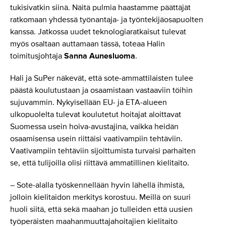
tukisivatkin siinä. Näitä pulmia haastamme päättäjät
ratkomaan yhdessä työnantaja- ja työntekijäosapuolten
kanssa. Jatkossa uudet teknologiaratkaisut tulevat
myös osaltaan auttamaan tässä, toteaa Halin
toimitusjohtaja
Sanna Aunesluoma
.
Hali ja SuPer näkevät, että sote-ammattilaisten tulee
päästä koulutustaan ja osaamistaan vastaaviin töihin
sujuvammin. Nykyisellään EU- ja ETA-alueen
ulkopuolelta tulevat koulutetut hoitajat aloittavat
Suomessa usein hoiva-avustajina, vaikka heidän
osaamisensa usein riittäisi vaativampiin tehtäviin.
Vaativampiin tehtäviin sijoittumista turvaisi parhaiten
se, että tulijoilla olisi riittävä ammatillinen kielitaito.
– Sote-alalla työskennellään hyvin lähellä ihmistä,
jolloin kielitaidon merkitys korostuu. Meillä on suuri
huoli siitä, että sekä maahan jo tulleiden että uusien
työperäisten maahanmuuttajahoitajien kielitaito