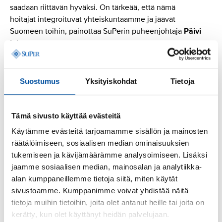
saadaan riittävän hyväksi. On tärkeää, että nämä
hoitajat integroituvat yhteiskuntaamme ja jäävät
Suomeen töihin, painottaa SuPerin puheenjohtaja
Päivi
Inberg
.
Liitot katsovat, että esimerkiksi toistuvat muutokset
ikääntyneiden hoivan henkilöstömitoituksessa tai
Suostumus
Yksityiskohdat
Tietoja
hyvinvointialueiden riittämätön rahoitus johtavat
toimintaympäristön ennakoimattomuuteen, mikä
vaikuttaa myös kansainvälisen rekrytoinnin
Tämä sivusto käyttää evästeitä
onnistumiseen. Hoitajia on parhaillaan Suomessa
Käytämme evästeitä tarjoamamme sisällön ja mainosten
työttömänä, mutta tilanne muuttuu merkittävästi
räätälöimiseen, sosiaalisen median ominaisuuksien
lähivuosina.
tukemiseen ja kävijämäärämme analysoimiseen. Lisäksi
jaamme sosiaalisen median, mainosalan ja analytiikka-
– Vastuullinen työvoimapolitiikka ja resurssien järkevä
alan kumppaneillemme tietoja siitä, miten käytät
käyttö ovat välttämättömiä, jotta Suomi säilyttää
sivustoamme. Kumppanimme voivat yhdistää näitä
valmiudet onnistuneeseen kansainväliseen
tietoja muihin tietoihin, joita olet antanut heille tai joita on
rekrytointiin myös tulevaisuudessa, Aunesluoma
kerätty, kun olet käyttänyt heidän palvelujaan.
päättää.