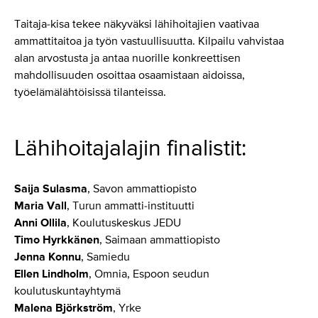
Taitaja-kisa tekee näkyväksi lähihoitajien vaativaa
ammattitaitoa ja työn vastuullisuutta. Kilpailu vahvistaa
alan arvostusta ja antaa nuorille konkreettisen
mahdollisuuden osoittaa osaamistaan aidoissa,
työelämälähtöisissä tilanteissa.
Lähihoitajalajin finalistit:
Saija Sulasma
, Savon ammattiopisto
Maria Vall
, Turun ammatti-instituutti
Anni Ollila
, Koulutuskeskus JEDU
Timo Hyrkkänen
, Saimaan ammattiopisto
Jenna Konnu
, Samiedu
Ellen Lindholm
, Omnia, Espoon seudun
koulutuskuntayhtymä
Malena Björkström
, Yrke