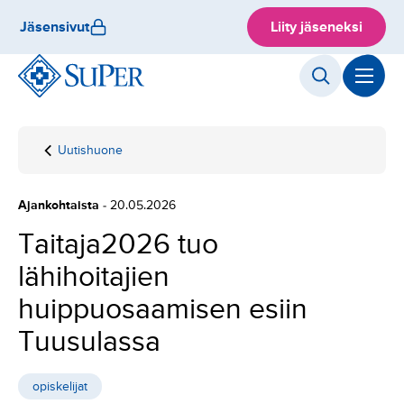
Hyppää
Jäsensivut
Liity jäseneksi
sisältöön
Uutishuone
Etusivu
Taitaja2026 tuo
lähihoitajien
huippuosaamisen
Ajankohtaista
- 20.05.2026
esiin Tuusulassa
Taitaja2026 tuo
lähihoitajien
huippuosaamisen esiin
Tuusulassa
opiskelijat