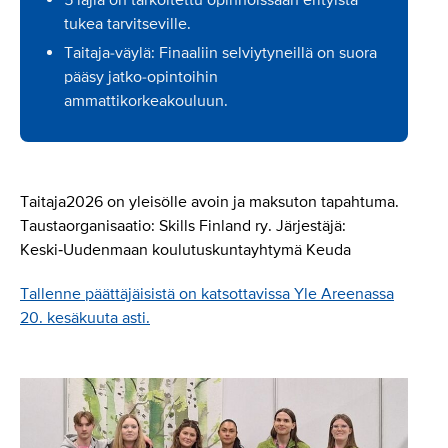
tukea tarvitseville.
Taitaja-väylä: Finaaliin selviytyneillä on suora
pääsy jatko-opintoihin
ammattikorkeakouluun.
Taitaja2026 on yleisölle avoin ja maksuton tapahtuma.
Taustaorganisaatio: Skills Finland ry. Järjestäjä:
Keski‑Uudenmaan koulutuskuntayhtymä Keuda
Tallenne päättäjäisistä on katsottavissa Yle Areenassa
20. kesäkuuta asti.