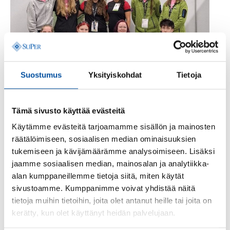
Suostumus
Yksityiskohdat
Tietoja
Tämä sivusto käyttää evästeitä
Hyvinvointiteknologialajin finalistit.
Käytämme evästeitä tarjoamamme sisällön ja mainosten
räätälöimiseen, sosiaalisen median ominaisuuksien
tukemiseen ja kävijämäärämme analysoimiseen. Lisäksi
jaamme sosiaalisen median, mainosalan ja analytiikka-
alan kumppaneillemme tietoja siitä, miten käytät
sivustoamme. Kumppanimme voivat yhdistää näitä
tietoja muihin tietoihin, joita olet antanut heille tai joita on
kerätty, kun olet käyttänyt heidän palvelujaan.