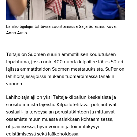
Lähihoitajalajin tehtävää suorittamassa Saija Sulasma. Kuva:
Anna Autio.
Taitaja on Suomen suurin ammatillisen koulutuksen
tapahtuma, jossa noin 400 nuorta kilpailee lähes 50 eri
lajissa ammattitaidon Suomen mestaruuksista. SuPer on
lähihoitajasarjoissa mukana tuomaroimassa tänäkin
vuonna.
Lähihoitajalaji on yksi Taitaja-kilpailun keskeisistä ja
suosituimmista lajeista. Kilpailutehtävät pohjautuvat
sosiaali‑ ja terveysalan perustutkintoon ja mittaavat
osaamista muun muassa asiakkaan kohtaamisessa,
ohjaamisessa, hyvinvoinnin ja toimintakyvyn
edistämisessä sekä lääkehoidossa.