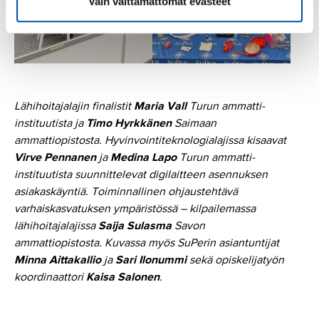
Vain välttämättömät evästeet
Lähihoitajalajin finalistit
Maria Vall
Turun ammatti-
instituutista ja
Timo Hyrkkänen
Saimaan
ammattiopistosta. Hyvinvointiteknologialajissa kisaavat
Virve Pennanen
ja
Medina Lapo
Turun ammatti-
instituutista suunnittelevat digilaitteen asennuksen
asiakaskäyntiä. Toiminnallinen ohjaustehtävä
varhaiskasvatuksen ympäristössä – kilpailemassa
lähihoitajalajissa
Saija Sulasma
Savon
ammattiopistosta. Kuvassa myös SuPerin asiantuntijat
Minna Aittakallio
ja
Sari Ilonummi
sekä opiskelijatyön
koordinaattori
Kaisa Salonen
.