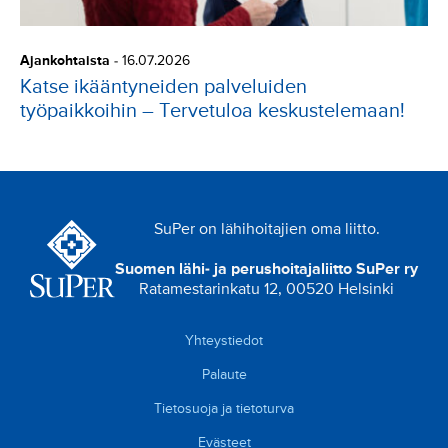
Ajankohtaista
-
16.07.2026
Katse ikääntyneiden palveluiden
työpaikkoihin – Tervetuloa keskustelemaan!
SuPer on lähihoitajien oma liitto.
Suomen lähi- ja perushoitajaliitto SuPer ry
Ratamestarinkatu 12, 00520 Helsinki
Yhteystiedot
Palaute
Tietosuoja ja tietoturva
Evästeet