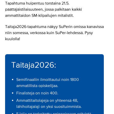
Tapahtuma huipentuu torstaina 21.5.
päättäjäistilaisuuteen, jossa palkitaan kaikki
ammattitaidon SM-kilpailujen mitalistit.
Taitaja2026-tapahtuma näkyy SuPerin omissa kanavissa
niin somessa, verkossa kuin SuPer-lehdessä. Pysy
kuulolla!
Taitaja2026:
Semifinaaliin ilmoittautui noin 1800
ammatillista opiskelijaa.
Finalisteja on noin 400.
Ammattitaitolajeja on yhteensä 48,
lähihoitajalaji on yksi suosituimmista.
5 lajia on tarkoitettu opinnoissaan erityistä