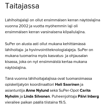
Taitajassa
Lähihoitajalaji on ollut ensimmäisen kerran näytöslajina
vuonna 2002 ja vuotta myöhemmin laji oli
ensimmäisen kerran varsinaisena kilpailulajina.
SuPer on alusta asti ollut mukana kehittämässä
lähihoitaja- ja hyvinvointiteknologialajeja. SuPer on
mukana tuomarina myös kasvatus- ja ohjausalan
kisassa, joka on nyt ensimmäistä kertaa mukana
näytöslajina.
Tänä vuonna lähihoitajalajissa ovat tuomaroimassa
opiskelijatyön koordinaattori
Heli Saarinen
ja
asiantuntija
Anne Nylund
sekä SuPer-Opot
Carita
Nyholm
ja
Linda Silvonen
. Puheenjohtaja
Päivi Inberg
vierailee paikan päällä tiistaina 19.5.