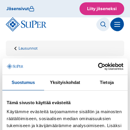
Hyppää
Jäsensivut
Liity jäseneksi
sisältöön
Lausunnot
Etusivu
Lausunto
esitykseen
muuttaa
Lausunto -
22.08.2025
valtioneuvostosta
Lausunto esitykseen
annettua lakia
Suostumus
Yksityiskohdat
Tietoja
muuttaa
valtioneuvostosta
Tämä sivusto käyttää evästeitä
Käytämme evästeitä tarjoamamme sisällön ja mainosten
annettua lakia
räätälöimiseen, sosiaalisen median ominaisuuksien
tukemiseen ja kävijämäärämme analysoimiseen. Lisäksi