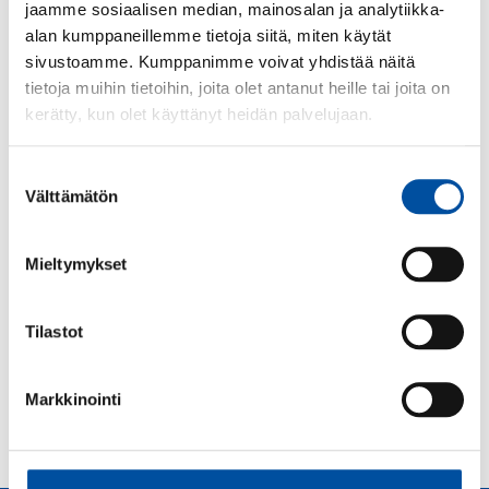
jaamme sosiaalisen median, mainosalan ja analytiikka-
SuPerin lausunto luonnoksesta hallituksen esitykseksi
alan kumppaneillemme tietoja siitä, miten käytät
eduskunnalle laiksi valtioneuvostosta annetun lain
sivustoamme. Kumppanimme voivat yhdistää näitä
muuttamisesta VN/19968/2025.
tietoja muihin tietoihin, joita olet antanut heille tai joita on
kerätty, kun olet käyttänyt heidän palvelujaan.
Lakiin ehdotetaan lisättäväksi sääntelyä, jolla rajoitettaisiin
tiettyjen hallitusneuvotteluihin liittyvien asiakirjojen
julkisuutta. Ehdotuksessa lisätään lainsäädännön
Suostumuksen
Välttämätön
arviointineuvostoa koskevaa sääntelyä.
valinta
Mieltymykset
20250822_Lausuntopyynto-
luonnoksesta-hallituksen-
Tilastot
esitykseksi-eduskunnalle-laiksi-
valtioneuvostosta-annetun-lain-
muuttamisesta.pdf
Markkinointi