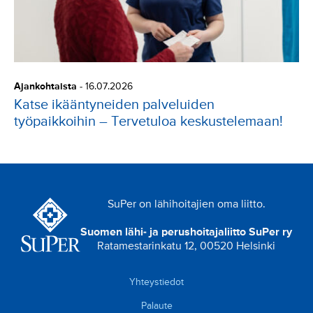
Ajankohtaista
-
16.07.2026
Katse ikääntyneiden palveluiden
työpaikkoihin – Tervetuloa keskustelemaan!
SuPer on lähihoitajien oma liitto.
Suomen lähi- ja perushoitajaliitto SuPer ry
Ratamestarinkatu 12, 00520 Helsinki
Yhteystiedot
Palaute