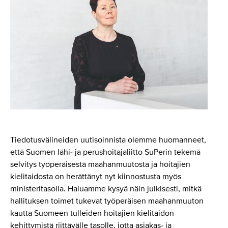
Tiedotusvälineiden uutisoinnista olemme huomanneet,
että Suomen lähi- ja perushoitajaliitto SuPerin tekemä
selvitys työperäisestä maahanmuutosta ja hoitajien
kielitaidosta on herättänyt nyt kiinnostusta myös
ministeritasolla. Haluamme kysyä näin julkisesti, mitkä
hallituksen toimet tukevat työperäisen maahanmuuton
kautta Suomeen tulleiden hoitajien kielitaidon
kehittymistä riittävälle tasolle, jotta asiakas- ja