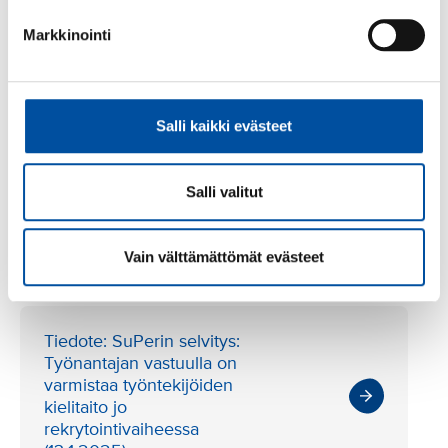
Markkinointi
Kunnioittavasti
Päivi Inberg, puheenjohtaja
SUOMEN LÄHI- JA PERUSHOITAJALIITTO SUPER RY
Salli kaikki evästeet
Salli valitut
Lisää aiheesta
Vain välttämättömät evästeet
Tiedote: SuPerin selvitys:
Työnantajan vastuulla on
varmistaa työntekijöiden
kielitaito jo
rekrytointivaiheessa