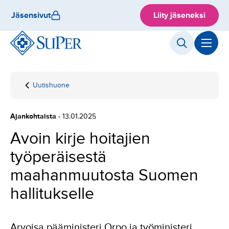
Hyppää
Jäsensivut
Liity jäseneksi
sisältöön
Uutishuone
Etusivu
Avoin kirje
hoitajien
työperäisestä
Ajankohtaista
- 13.01.2025
maahanmuutosta
Suomen
Avoin kirje hoitajien
hallitukselle
työperäisestä
maahanmuutosta Suomen
hallitukselle
Arvoisa pääministeri Orpo ja työministeri