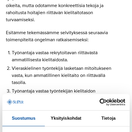
oikeita, mutta odotamme konkreettisia tekoja ja
rahoitusta hoitajien riittävän kielitaitotason
turvaamiseksi.
Esitämme tekemässämme selvityksessä seuraavia
toimenpiteitä ongelman ratkaisemiseksi:
Työnantaja vastaa rekrytoitavan riittävästä
ammatillisesta kielitaidosta.
Vieraskielinen työntekijä lasketaan mitoitukseen
vasta, kun ammatillinen kielitaito on riittävällä
tasolla.
Työnantaja vastaa työntekijän kielitaidon
kehittämissuunnitelmasta.
Työnantaja ottaa vakavasti jokaisen kielitaidosta
johtuvan vaaratilanteen ja varmistaa, että tilanne
Suostumus
Yksityiskohdat
Tietoja
käydään läpi ja siitä opitaan.
Kaikki vaaratilanteet raportoidaan.