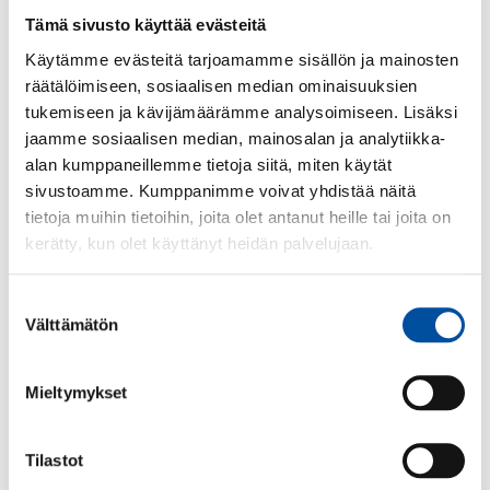
Työpaikoilla sovitaan yhteisesti työn tekemisen
Tämä sivusto käyttää evästeitä
säännöistä.
Käytämme evästeitä tarjoamamme sisällön ja mainosten
Vaikeat tilanteet käsitellään yhdessä sovitulla
räätälöimiseen, sosiaalisen median ominaisuuksien
tavalla.
tukemiseen ja kävijämäärämme analysoimiseen. Lisäksi
Työpaikoilla sitoudutaan nollatoleranssiin rasismia
jaamme sosiaalisen median, mainosalan ja analytiikka-
kohtaan.
alan kumppaneillemme tietoja siitä, miten käytät
sivustoamme. Kumppanimme voivat yhdistää näitä
Tämä on kaikkien sote- ja varhaiskasvatussektorin
tietoja muihin tietoihin, joita olet antanut heille tai joita on
työntekijöiden, asiakkaiden ja työperäisen
kerätty, kun olet käyttänyt heidän palvelujaan.
maahanmuuton kautta tulevien hoitajien yhteinen
etu. On myös Suomen etu, että nämä hoitajat
integroituvat yhteiskuntaamme ja jäävät tänne myös
Suostumuksen
Välttämätön
määräaikaisten työsopimusten päätyttyä
valinta
veronmaksajina turvaamaan
hyvinvointiyhteiskuntamme tuleviakin vuosia.
Mieltymykset
Hoitoalalle tulevien hoitajien perheenyhdistäminen
on varmistettava. Ei ole oikein, että hoitaja joutuu
jättämään perheensä lähtömaahan. Emme hyväksy
Tilastot
tällaista kohtelua.