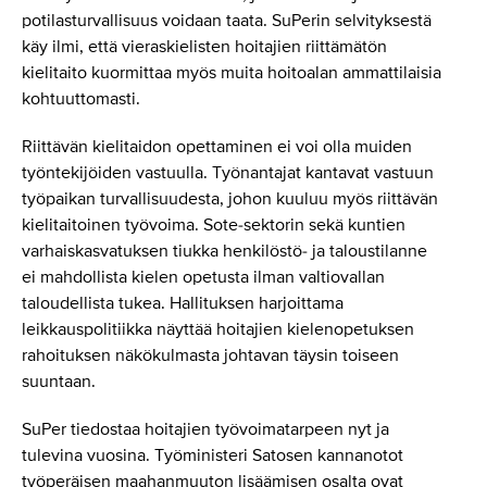
potilasturvallisuus voidaan taata. SuPerin selvityksestä
käy ilmi, että vieraskielisten hoitajien riittämätön
kielitaito kuormittaa myös muita hoitoalan ammattilaisia
kohtuuttomasti.
Riittävän kielitaidon opettaminen ei voi olla muiden
työntekijöiden vastuulla. Työnantajat kantavat vastuun
työpaikan turvallisuudesta, johon kuuluu myös riittävän
kielitaitoinen työvoima. Sote-sektorin sekä kuntien
varhaiskasvatuksen tiukka henkilöstö- ja taloustilanne
ei mahdollista kielen opetusta ilman valtiovallan
taloudellista tukea. Hallituksen harjoittama
leikkauspolitiikka näyttää hoitajien kielenopetuksen
rahoituksen näkökulmasta johtavan täysin toiseen
suuntaan.
SuPer tiedostaa hoitajien työvoimatarpeen nyt ja
tulevina vuosina. Työministeri Satosen kannanotot
työperäisen maahanmuuton lisäämisen osalta ovat