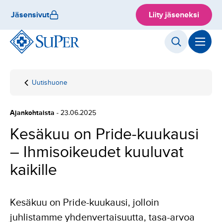
Hyppää
Jäsensivut
Liity jäseneksi
sisältöön
Uutishuone
Etusivu
Kesäkuu on
Pride-
kuukausi –
Ajankohtaista
- 23.06.2025
Ihmisoikeudet
kuuluvat
Kesäkuu on Pride-kuukausi
kaikille
– Ihmisoikeudet kuuluvat
kaikille
Kesäkuu on Pride-kuukausi, jolloin
juhlistamme yhdenvertaisuutta, tasa-arvoa