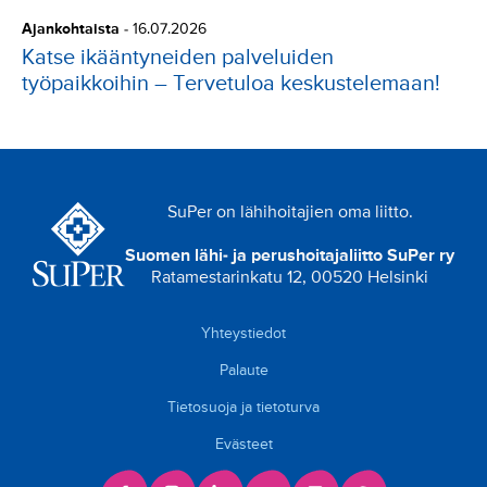
Ajankohtaista
-
16.07.2026
Katse ikääntyneiden palveluiden
työpaikkoihin – Tervetuloa keskustelemaan!
SuPer on lähihoitajien oma liitto.
Suomen lähi- ja perushoitajaliitto SuPer ry
Ratamestarinkatu 12, 00520 Helsinki
Yhteystiedot
Palaute
Tietosuoja ja tietoturva
Evästeet