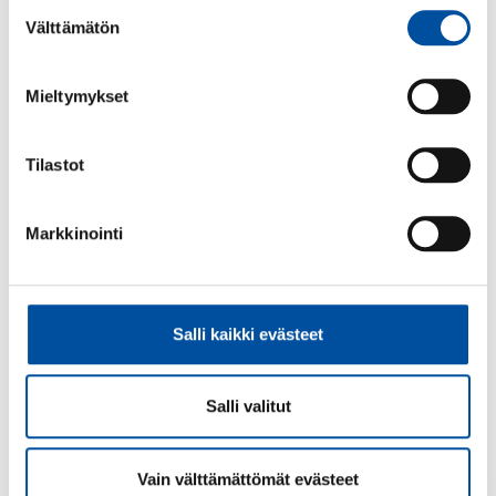
Lue seuraavaksi
Suostumuksen
Välttämätön
valinta
Mieltymykset
Tilastot
Markkinointi
Salli kaikki evästeet
Ajankohtaista
-
07.08.2026
Tarja Jouppi SuPerin talous- ja
henkilöstöjohtajaksi
Salli valitut
Vain välttämättömät evästeet