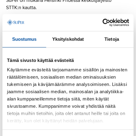
SuPer on mukana Helsinki Pridessa keskusjärjestö
STTK:n kautta.
STTK marssii lauantaina 28.6. yhdessä SAK:n ja Akavan
kanssa yhdenvertaisemman työelämän puolesta
kävelyblokissa 8. Tervetuloa mukaan! Torille
Suostumus
Yksityiskohdat
Tietoja
suositellaan tulemaan kello 11.30 ja itse marssi lähtee
kello 12.
Tämä sivusto käyttää evästeitä
STTK järjestää tiistaina 24.6. Helsinki Pride -viikon
Käytämme evästeitä tarjoamamme sisällön ja mainosten
työelämätapahtuman DEI vai EI? Lue lisää
räätälöimiseen, sosiaalisen median ominaisuuksien
tapahtumasta:
DEI vai ei? Pride-viikon
tukemiseen ja kävijämäärämme analysoimiseen. Lisäksi
työelämätapahtuma – STTK
jaamme sosiaalisen median, mainosalan ja analytiikka-
alan kumppaneillemme tietoja siitä, miten käytät
sivustoamme. Kumppanimme voivat yhdistää näitä
tietoja muihin tietoihin, joita olet antanut heille tai joita on
kerätty, kun olet käyttänyt heidän palvelujaan.