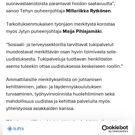
suoravastaanotoista parantavat hoidon saatavuutta”,
sanoo Tehyn puheenjohtaja
Millariikka Rytkönen
.
Tarkoituksenmukaisen työnjaon merkitystä korostaa
myös Jytyn puheenjohtaja
Maija Pihlajamäki
.
”Sosiaali- ja terveyssektorilla tarvittavat tukipalvelut
muodostavat merkittävän osan hyvin toimivasta sote-
uudistuksesta. Tukipalveluja tuottavan henkilöstön
asema tuleekin ottaa uudistuksessa keskeiseen rooliin.”
Ammattilaisille merkityksellistä on johtamisen
kehittäminen, jatko- ja täydennyskoulutuksen
turvaaminen, työhyvinvoinnista huolehtiminen sekä
mahdollisuus uudistaa ja kehittää palveluita myös
yhteistyössä asiakkaiden kanssa.
”Moniammatillista yhteistyötä tulee kehittää niin, että
potilaiden palvelutarpeeseen pystytään vastaamaan