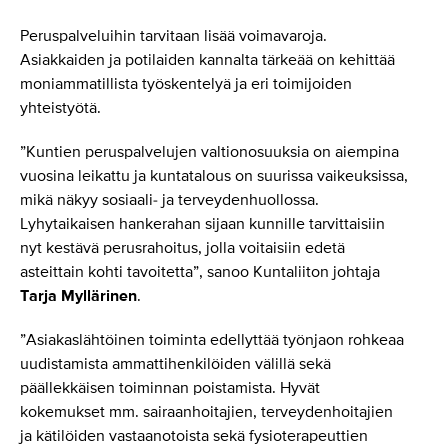
Peruspalveluihin tarvitaan lisää voimavaroja.
Asiakkaiden ja potilaiden kannalta tärkeää on kehittää
moniammatillista työskentelyä ja eri toimijoiden
yhteistyötä.
”Kuntien peruspalvelujen valtionosuuksia on aiempina
vuosina leikattu ja kuntatalous on suurissa vaikeuksissa,
mikä näkyy sosiaali- ja terveydenhuollossa.
Lyhytaikaisen hankerahan sijaan kunnille tarvittaisiin
nyt kestävä perusrahoitus, jolla voitaisiin edetä
asteittain kohti tavoitetta”, sanoo Kuntaliiton johtaja
Tarja Myllärinen
.
”Asiakaslähtöinen toiminta edellyttää työnjaon rohkeaa
uudistamista ammattihenkilöiden välillä sekä
päällekkäisen toiminnan poistamista. Hyvät
kokemukset mm. sairaanhoitajien, terveydenhoitajien
ja kätilöiden vastaanotoista sekä fysioterapeuttien