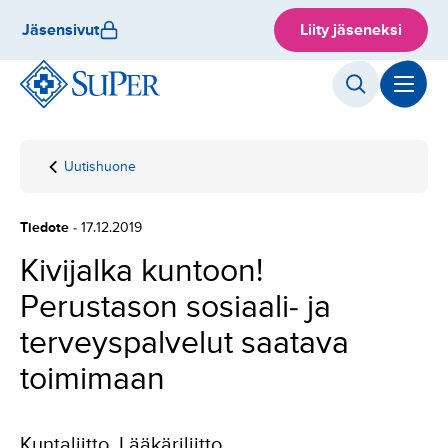
Hyppää
Jäsensivut
Liity jäseneksi
sisältöön
Uutishuone
Etusivu
Kivijalka
kuntoon!
Perustason
Tiedote
- 17.12.2019
sosiaali- ja
terveyspalvelut
Kivijalka kuntoon!
saatava
Perustason sosiaali- ja
toimimaan
terveyspalvelut saatava
toimimaan
Kuntaliitto, Lääkäriliitto,