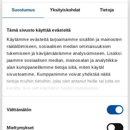
oikea-aikaisesti ja yhdenvertaisesti huomioiden
kaikkien ammattilaisten osaaminen”, toteaa SuPerin
Suostumus
Yksityiskohdat
Tietoja
puheenjohtaja
Silja Paavola
.
Nyt luodaan perusta, kivijalka, tulevaisuuden sote-
Tämä sivusto käyttää evästeitä
keskukselle, joka on houkutteleva työpaikka kaikille
Käytämme evästeitä tarjoamamme sisällön ja mainosten
ammattilaisille ja kansalaisille luotettava kumppani.
räätälöimiseen, sosiaalisen median ominaisuuksien
tukemiseen ja kävijämäärämme analysoimiseen. Lisäksi
”Tulevaisuuden sote-keskuksia kehitettäessä tulee ’so’
jaamme sosiaalisen median, mainosalan ja analytiikka-
olla tasavertaisesti ’te:n’ rinnalla ja sote-keskuksissa
alan kumppaneillemme tietoja siitä, miten käytät
tulee olla riittävästi tarjolla yksilöllisiä
sivustoamme. Kumppanimme voivat yhdistää näitä
sosiaalipalveluita”, toteaa Talentian puheenjohtaja
Tero
tietoja muihin tietoihin, joita olet antanut heille tai joita on
Ristimäki
.
kerätty, kun olet käyttänyt heidän palvelujaan.
”Sote-palveluja kehitettäessä tulee kiinnittää erityistä
huomiota terveyserojen kaventamiseen. Suun
Suostumuksen
terveydenhoitoa tarvitsee jokainen säännöllisesti läpi
Välttämätön
valinta
elämänsä. Hyvä ja oikea-aikainen hoito yhdessä
muiden terveydenhuollon ammattilaisten kanssa
Mieltymykset