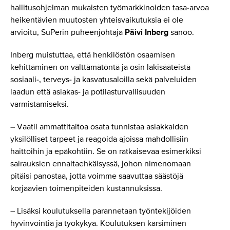
hallitusohjelman mukaisten työmarkkinoiden tasa-arvoa
heikentävien muutosten yhteisvaikutuksia ei ole
arvioitu, SuPerin puheenjohtaja
Päivi Inberg
sanoo.
Inberg muistuttaa, että henkilöstön osaamisen
kehittäminen on välttämätöntä ja osin lakisääteistä
sosiaali-, terveys- ja kasvatusaloilla sekä palveluiden
laadun että asiakas- ja potilasturvallisuuden
varmistamiseksi.
– Vaatii ammattitaitoa osata tunnistaa asiakkaiden
yksilölliset tarpeet ja reagoida ajoissa mahdollisiin
haittoihin ja epäkohtiin. Se on ratkaisevaa esimerkiksi
sairauksien ennaltaehkäisyssä, johon nimenomaan
pitäisi panostaa, jotta voimme saavuttaa säästöjä
korjaavien toimenpiteiden kustannuksissa.
– Lisäksi koulutuksella parannetaan työntekijöiden
hyvinvointia ja työkykyä. Koulutuksen karsiminen