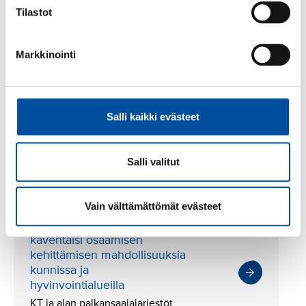
Tilastot
Lisää aiheesta
Markkinointi
SuPerin lausunto
Salli kaikki evästeet
koulutuskorvauksen
lakkauttamista koskevaan
esitykseen (pdf)
Salli valitut
VN/20317/2025
Vain välttämättömät evästeet
Koulutuskorvauksen poisto
kaventaisi osaamisen
kehittämisen mahdollisuuksia
kunnissa ja
hyvinvointialueilla
KT ja alan palkansaajajärjestöt