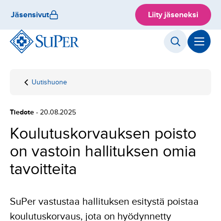
Hyppää
Jäsensivut
Liity jäseneksi
sisältöön
Uutishuone
Etusivu
Koulutuskorvauksen
poisto on vastoin
hallituksen omia
Tiedote
- 20.08.2025
tavoitteita
Koulutuskorvauksen poisto
on vastoin hallituksen omia
tavoitteita
SuPer vastustaa hallituksen esitystä poistaa
koulutuskorvaus, jota on hyödynnetty