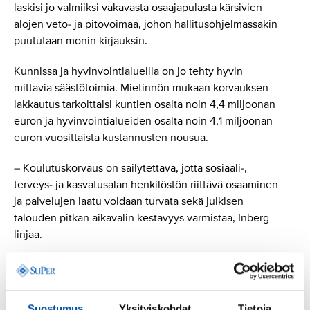
laskisi jo valmiiksi vakavasta osaajapulasta kärsivien
alojen veto- ja pitovoimaa, johon hallitusohjelmassakin
puututaan monin kirjauksin.
Kunnissa ja hyvinvointialueilla on jo tehty hyvin
mittavia säästötoimia. Mietinnön mukaan korvauksen
lakkautus tarkoittaisi kuntien osalta noin 4,4 miljoonan
euron ja hyvinvointialueiden osalta noin 4,1 miljoonan
euron vuosittaista kustannusten nousua.
– Koulutuskorvaus on säilytettävä, jotta sosiaali-,
terveys- ja kasvatusalan henkilöstön riittävä osaaminen
ja palvelujen laatu voidaan turvata sekä julkisen
talouden pitkän aikavälin kestävyys varmistaa, Inberg
linjaa.
”Leikkaukset kohdistuvat
Suostumus
Yksityiskohdat
Tietoja