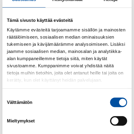
erityisesti naisvaltaisille aloille
samoin kuten aiempi
Tämä sivusto käyttää evästeitä
aikuiskoulutustuen lakkautus.”
Käytämme evästeitä tarjoamamme sisällön ja mainosten
– Päivi Inberg
räätälöimiseen, sosiaalisen median ominaisuuksien
tukemiseen ja kävijämäärämme analysoimiseen. Lisäksi
jaamme sosiaalisen median, mainosalan ja analytiikka-
alan kumppaneillemme tietoja siitä, miten käytät
sivustoamme. Kumppanimme voivat yhdistää näitä
tietoja muihin tietoihin, joita olet antanut heille tai joita on
Lisätietoja
kerätty, kun olet käyttänyt heidän palvelujaan.
SuPerin puheenjohtaja
Suostumuksen
Päivi Inberg
Välttämätön
valinta
0927279121
Mieltymykset
040 705 9115