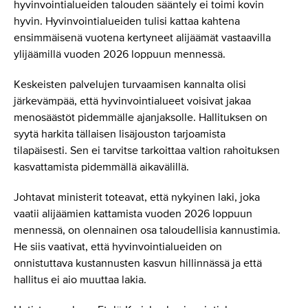
hyvinvointialueiden talouden sääntely ei toimi kovin
hyvin. Hyvinvointialueiden tulisi kattaa kahtena
ensimmäisenä vuotena kertyneet alijäämät vastaavilla
ylijäämillä vuoden 2026 loppuun mennessä.
Keskeisten palvelujen turvaamisen kannalta olisi
järkevämpää, että hyvinvointialueet voisivat jakaa
menosäästöt pidemmälle ajanjaksolle. Hallituksen on
syytä harkita tällaisen lisäjouston tarjoamista
tilapäisesti. Sen ei tarvitse tarkoittaa valtion rahoituksen
kasvattamista pidemmällä aikavälillä.
Johtavat ministerit toteavat, että nykyinen laki, joka
vaatii alijäämien kattamista vuoden 2026 loppuun
mennessä, on olennainen osa taloudellisia kannustimia.
He siis vaativat, että hyvinvointialueiden on
onnistuttava kustannusten kasvun hillinnässä ja että
hallitus ei aio muuttaa lakia.