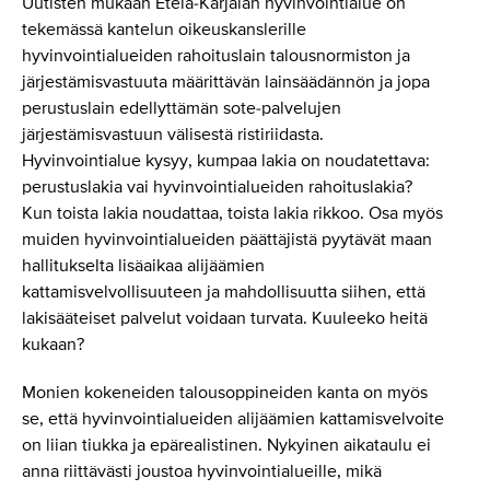
Uutisten mukaan Etelä-Karjalan hyvinvointialue on
tekemässä kantelun oikeuskanslerille
hyvinvointialueiden rahoituslain talousnormiston ja
järjestämisvastuuta määrittävän lainsäädännön ja jopa
perustuslain edellyttämän sote-palvelujen
järjestämisvastuun välisestä ristiriidasta.
Hyvinvointialue kysyy, kumpaa lakia on noudatettava:
perustuslakia vai hyvinvointialueiden rahoituslakia?
Kun toista lakia noudattaa, toista lakia rikkoo. Osa myös
muiden hyvinvointialueiden päättäjistä pyytävät maan
hallitukselta lisäaikaa alijäämien
kattamisvelvollisuuteen ja mahdollisuutta siihen, että
lakisääteiset palvelut voidaan turvata. Kuuleeko heitä
kukaan?
Monien kokeneiden talousoppineiden kanta on myös
se, että hyvinvointialueiden alijäämien kattamisvelvoite
on liian tiukka ja epärealistinen. Nykyinen aikataulu ei
anna riittävästi joustoa hyvinvointialueille, mikä