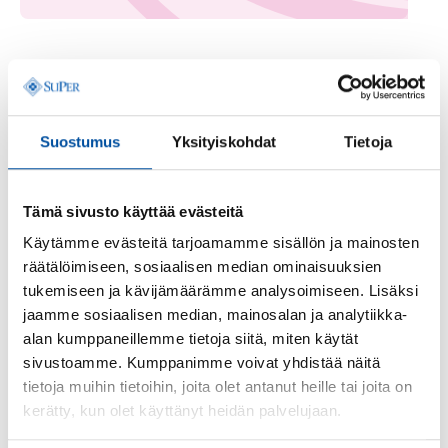
Vanhukset odottavat koteihinsa varastoituina palveluja,
jotka lainsäädäntömme heille takaa. Muistisairas vanhus
odottaa turvallista asuinpaikkaa ympärivuorokautisen
Suostumus
Yksityiskohdat
Tietoja
hoidon yksikköön, mutta hyvinvointialueet eivät niitä
pysty tarjoamaan, vaikka lainsäädäntö sitä niiltä
edellyttää. Jokainen pystyy toteamaan, että vanhuksen
Tämä sivusto käyttää evästeitä
paikka ei ole enää kotona ja hän on sinne säästösyistä
Käytämme evästeitä tarjoamamme sisällön ja mainosten
johtuen varastoitu. Myös monet muut sairaat ja apua
räätälöimiseen, sosiaalisen median ominaisuuksien
tarvitsevat kansalaiset odottavat apua jonoissa.
tukemiseen ja kävijämäärämme analysoimiseen. Lisäksi
Kuuleeko heitä kukaan?
jaamme sosiaalisen median, mainosalan ja analytiikka-
Tunnetun iskelmän sanoin kyselevät myös apua
alan kumppaneillemme tietoja siitä, miten käytät
tarvitsevien lähimmäistemme hoitajat: ”Kuuleko yö,
sivustoamme. Kumppanimme voivat yhdistää näitä
kuuleko taivas, tähtivyö? Kun uusi aamu jossain oven
tietoja muihin tietoihin, joita olet antanut heille tai joita on
kiinni lyö ja kohti valoa ja kohti uutta päivää ajatus vie?
kerätty, kun olet käyttänyt heidän palvelujaan.
Odotan niin!”