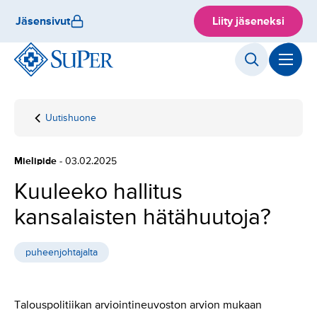
Hyppää
Jäsensivut
Liity jäseneksi
sisältöön
Uutishuone
Etusivu
Kuuleeko
hallitus
kansalaisten
Mielipide
- 03.02.2025
hätähuutoja?
Kuuleeko hallitus
kansalaisten hätähuutoja?
puheenjohtajalta
Talouspolitiikan arviointineuvoston arvion mukaan