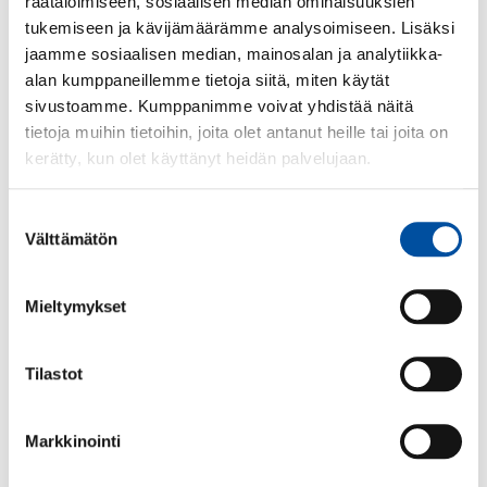
demokratian ja silloin ollaan vaarallisella tiellä.
räätälöimiseen, sosiaalisen median ominaisuuksien
tukemiseen ja kävijämäärämme analysoimiseen. Lisäksi
Tämä ei ole sitä, mitä suomalaiset ansaitsevat. Meidän
jaamme sosiaalisen median, mainosalan ja analytiikka-
on aika herätä ja vaatia muutosta. On aika vaatia, että
alan kumppaneillemme tietoja siitä, miten käytät
hallitus kunnioittaa kaikkia kansalaisia ja turvaa heidän
sivustoamme. Kumppanimme voivat yhdistää näitä
perusoikeutensa hyvinvointipalveluihin. Meidän on aika
tietoja muihin tietoihin, joita olet antanut heille tai joita on
vaatia, että hallitus lopettaa kylmän ja epäinhimillisen
kerätty, kun olet käyttänyt heidän palvelujaan.
fiskaalikonservatiivisen politiikkansa ja alkaa toimia
kansalaisten parhaaksi.
Suostumuksen
Välttämätön
valinta
Silja Paavola
SuPerin puheenjohtaja
Mieltymykset
Tilastot
Markkinointi
Lue seuraavaksi