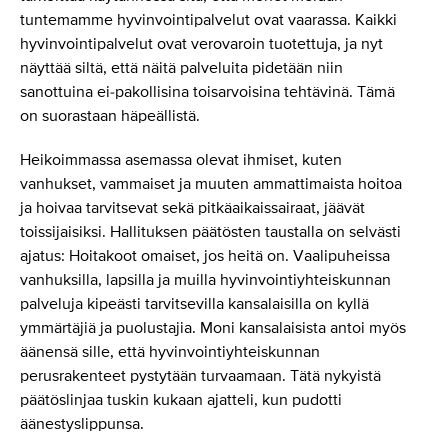
tuntemamme hyvinvointipalvelut ovat vaarassa. Kaikki
hyvinvointipalvelut ovat verovaroin tuotettuja, ja nyt
näyttää siltä, että näitä palveluita pidetään niin
sanottuina ei-pakollisina toisarvoisina tehtävinä. Tämä
on suorastaan häpeällistä.
Heikoimmassa asemassa olevat ihmiset, kuten
vanhukset, vammaiset ja muuten ammattimaista hoitoa
ja hoivaa tarvitsevat sekä pitkäaikaissairaat, jäävät
toissijaisiksi. Hallituksen päätösten taustalla on selvästi
ajatus: Hoitakoot omaiset, jos heitä on. Vaalipuheissa
vanhuksilla, lapsilla ja muilla hyvinvointiyhteiskunnan
palveluja kipeästi tarvitsevilla kansalaisilla on kyllä
ymmärtäjiä ja puolustajia. Moni kansalaisista antoi myös
äänensä sille, että hyvinvointiyhteiskunnan
perusrakenteet pystytään turvaamaan. Tätä nykyistä
päätöslinjaa tuskin kukaan ajatteli, kun pudotti
äänestyslippunsa.