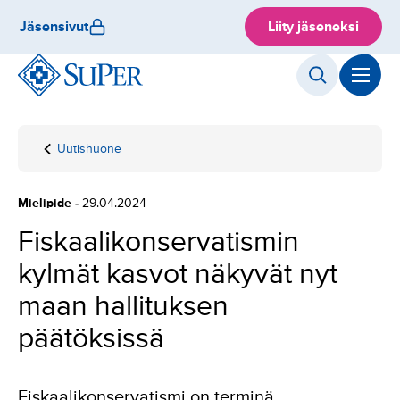
Hyppää
Jäsensivut
Liity jäseneksi
sisältöön
Uutishuone
Etusivu
Fiskaalikonservatismin
kylmät kasvot näkyvät
nyt maan hallituksen
Mielipide
- 29.04.2024
päätöksissä
Fiskaalikonservatismin
kylmät kasvot näkyvät nyt
maan hallituksen
päätöksissä
Fiskaalikonservatismi on terminä