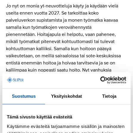
Jo nyt on monia yt-neuvotteluja käyty ja käydään vielä
useita ennen vuotta 2027. Se tarkoittaa koko
palveluverkon supistamista ja monen työmatka kasvaa
samalla kun työmatkojen verovähennystä
pienennetään. Hoitajapula ei helpotu, vaan pahenee,
mikäli työmatkat pitenevät kohtuuttomasti tai tulevat
kohtuuttoman kalliiksi. Samalla kun hoitoon pääsyä
vaikeutetaan, on meillä sairaaloissa tai sote-keskuksissa
entistä enemmän hoitoa ja hoivaa tarvitsevia ja se on
kalliimpaa kuin nopeasti saatu hoito. Nyt vanhuksia
myös menehtyy odottaessaan liian pitkään
tarpeenmukaista hoitopaikkaa.
Suostumus
Yksityiskohdat
Tietoja
Kansan valitsemat päättäjät eivät ole täyttäneet
vaalilupauksiaan eikä kansalaisten huolta haluta kuulla.
Hallitus toimii asenteella: itsehän meidät valitsitte
Tämä sivusto käyttää evästeitä
valtaan. Todellisuudessa aidon keskustelun puute sekä
poliittisen eliitin erkaantuminen kansasta vaarantavat
Käytämme evästeitä tarjoamamme sisällön ja mainosten