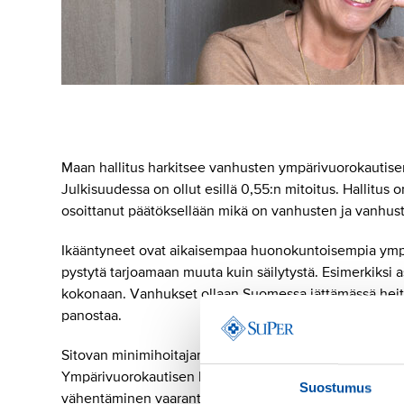
Maan hallitus harkitsee vanhusten ympärivuorokautis
Julkisuudessa on ollut esillä 0,55:n mitoitus. Hallitus o
osoittanut päätöksellään mikä on vanhusten ja vanhus
Ikääntyneet ovat aikaisempaa huonokuntoisempia ympär
pystytä tarjoamaan muuta kuin säilytystä. Esimerkiksi
kokonaan. Vanhukset ollaan Suomessa jättämässä heitt
panostaa.
Sitovan minimihoitajamitoituksen tarkoituksena on, ett
Ympärivuorokautisen hoidon asiakkaat tarvitsevat eniten
Suostumus
vähentäminen vaarantaa merkittävästi asiakasturvallisu