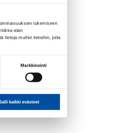
 ominaisuuksien tukemiseen
tiikka-alan
ietoja muihin tietoihin, joita
Markkinointi
Salli kaikki evästeet