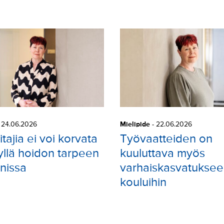
-
24.06.2026
Mielipide
-
22.06.2026
tajia ei voi korvata
Työvaatteiden on
yllä hoidon tarpeen
kuuluttava myös
nnissa
varhaiskasvatuksee
kouluihin