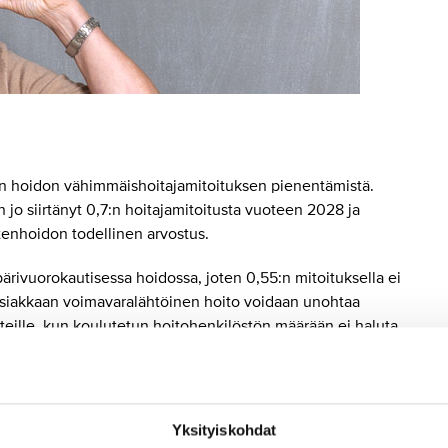
en hoidon vähimmäishoitajamitoituksen pienentämistä.
n jo siirtänyt 0,7:n hoitajamitoitusta vuoteen 2028 ja
tenhoidon todellinen arvostus.
ivuorokautisessa hoidossa, joten 0,55:n mitoituksella ei
 asiakkaan voimavaralähtöinen hoito voidaan unohtaa
eille, kun koulutetun hoitohenkilöstön määrään ei haluta
ä kaikki ikääntyneet saavat tarpeenmukaista hoitoa.
 hoitoa ja kriteerit ovat tiukat. Hoitajien määrän
Yksityiskohdat
uden ja myös työturvallisuuden, ja liian pienellä