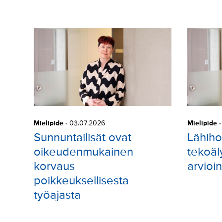
Mielipide
-
03.07.2026
Mielipide
Sunnuntailisät ovat
Lähihoi
oikeudenmukainen
tekoäl
korvaus
arvioi
poikkeuksellisesta
työajasta