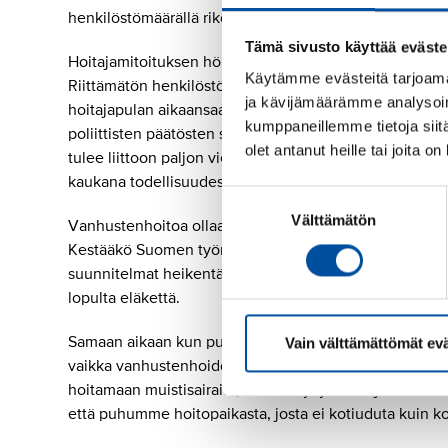
henkilöstömäärällä rikotaan useita lakeja.
Tämä sivusto käyttää eväste
Hoitajamitoituksen höllentämistä perustellaan hoitajapu
Käytämme evästeitä tarjoama
Riittämätön henkilöstömäärä on ajanut hoitajia muille al
ja kävijämäärämme analysoim
hoitajapulan aikaansaamisessa ja syventämisessä. Hoita
kumppaneillemme tietoja siitä
poliittisten päätösten seurauksena, kun alan vetovoiman
olet antanut heille tai joita o
tulee liittoon paljon viestiä jaksamisongelmista ja arv
kaukana todellisuudesta.
Suostumuksen
Välttämätön
valinta
Vanhustenhoitoa ollaan vauhdilla siirtämässä omaisten
Kestääkö Suomen työmarkkinat ja talous sitä, että ete
suunnitelmat heikentävät merkittävästi naisten asemaa
lopulta eläkettä.
Samaan aikaan kun puhutaan henkilöstömitoituksen pie
Vain välttämättömät ev
vaikka vanhustenhoidossa teknologiaa käytetään jo nyt 
hoitamaan muistisairaita, liikuntakyvyttömiä ja elämän v
että puhumme hoitopaikasta, josta ei kotiuduta kuin ko