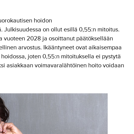
uorokautisen hoidon
Julkisuudessa on ollut esillä 0,55:n mitoitus.
usta vuoteen 2028 ja osoittanut päätöksellään
llinen arvostus. Ikääntyneet ovat aikaisempaa
idossa, joten 0,55:n mitoituksella ei pystytä
ksi asiakkaan voimavaralähtöinen hoito voidaan