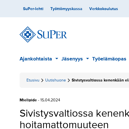
Hyppää
Toissijainen
SuPer-lehti
Työttömyyskassa
Verkkokoulutus
sisältöön
Päävalikko
Ajankohtaista
Jäsenyys
Työelämäopas
Alavalikko
Alavalikko
Etusivu
Uutishuone
Sivistysvaltiossa kenenkään 
Mielipide
- 15.04.2024
Sivistysvaltiossa kenen
hoitamattomuuteen