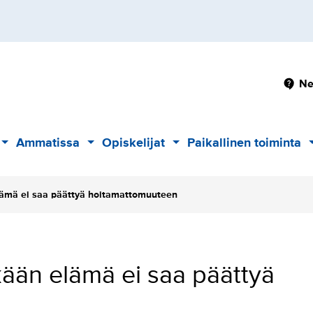
Pä
Ne
Ammatissa
Opiskelijat
Paikallinen toiminta
Alavalikko
Alavalikko
Alavalikko
elämä ei saa päättyä hoitamattomuuteen
kään elämä ei saa päättyä