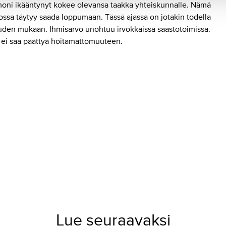
 moni ikääntynyt kokee olevansa taakka yhteiskunnalle. Nämä
ossa täytyy saada loppumaan. Tässä ajassa on jotakin todella
uuden mukaan. Ihmisarvo unohtuu irvokkaissa säästötoimissa.
e ei saa päättyä hoitamattomuuteen.
Lue seuraavaksi