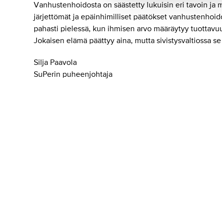
Vanhustenhoidosta on säästetty lukuisin eri tavoin ja
järjettömät ja epäinhimilliset päätökset vanhustenhoid
pahasti pielessä, kun ihmisen arvo määräytyy tuottav
Jokaisen elämä päättyy aina, mutta sivistysvaltiossa s
Silja Paavola
SuPerin puheenjohtaja