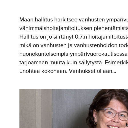
Maan hallitus harkitsee vanhusten ympäriv
vähimmäishoitajamitoituksen pienentämistä. 
Hallitus on jo siirtänyt 0,7:n hoitajamitoit
mikä on vanhusten ja vanhustenhoidon tode
huonokuntoisempia ympärivuorokautisessa ho
tarjoamaan muuta kuin säilytystä. Esimerki
unohtaa kokonaan. Vanhukset ollaan…