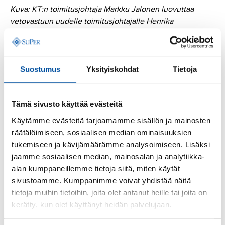
Kuva: KT:n toimitusjohtaja Markku Jalonen luovuttaa
vetovastuun uudelle toimitusjohtajalle Henrika
Nybondas-Kankaalle 27.2.2025. Nybondas-Kangas
aloittaa toimitusjohtajana 1.3.
Kuva:
Eeva Anundi
Suostumus
Yksityiskohdat
Tietoja
Tämä sivusto käyttää evästeitä
Lisää aiheesta
Käytämme evästeitä tarjoamamme sisällön ja mainosten
räätälöimiseen, sosiaalisen median ominaisuuksien
tukemiseen ja kävijämäärämme analysoimiseen. Lisäksi
jaamme sosiaalisen median, mainosalan ja analytiikka-
Julkisen sektorin neuvottelut
alan kumppaneillemme tietoja siitä, miten käytät
2025 – Seuraa SuPerin
sivustoamme. Kumppanimme voivat yhdistää näitä
kanavia
tietoja muihin tietoihin, joita olet antanut heille tai joita on
kerätty, kun olet käyttänyt heidän palvelujaan.