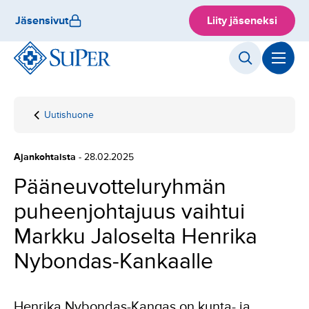
Hyppää
Jäsensivut
Liity jäseneksi
sisältöön
Uutishuone
Etusivu
Pääneuvotteluryhmän
puheenjohtajuus
vaihtui Markku
Ajankohtaista
- 28.02.2025
Jaloselta Henrika
Nybondas-Kankaalle
Pääneuvotteluryhmän
puheenjohtajuus vaihtui
Markku Jaloselta Henrika
Nybondas-Kankaalle
Henrika Nybondas-Kangas on kunta- ja