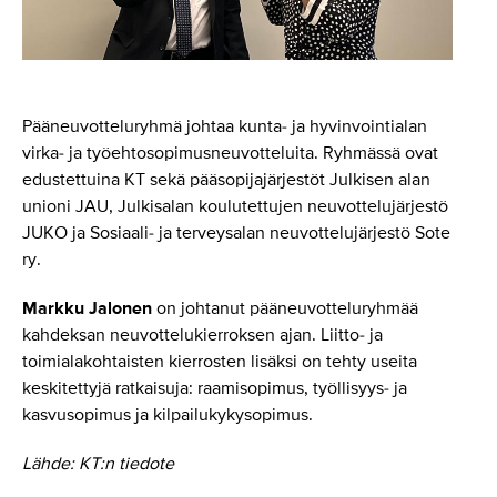
Pääneuvotteluryhmä johtaa kunta- ja hyvinvointialan
virka- ja työehtosopimusneuvotteluita. Ryhmässä ovat
edustettuina KT sekä pääsopijajärjestöt Julkisen alan
unioni JAU, Julkisalan koulutettujen neuvottelujärjestö
JUKO ja Sosiaali- ja terveysalan neuvottelujärjestö Sote
ry.
Markku Jalonen
on johtanut pääneuvotteluryhmää
kahdeksan neuvottelukierroksen ajan. Liitto- ja
toimialakohtaisten kierrosten lisäksi on tehty useita
keskitettyjä ratkaisuja: raamisopimus, työllisyys- ja
kasvusopimus ja kilpailukykysopimus.
Lähde: KT:n tiedote