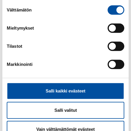
Suostumuksen
Lue seuraavaksi
Välttämätön
valinta
Mieltymykset
Tilastot
Markkinointi
Salli kaikki evästeet
Ajankohtaista
-
07.08.2026
Tekojen tori -kampanja starttaa jälleen –
Salli valitut
innostavimmat kehittämisteot palkitaan
Vain välttämättömät evästeet